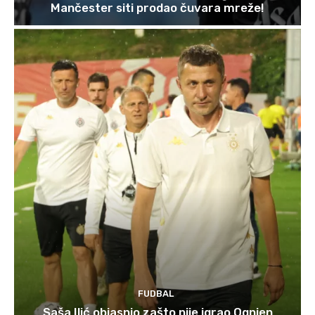
Mančester siti prodao čuvara mreže!
FUDBAL
Saša Ilić objasnio zašto nije igrao Ognjen