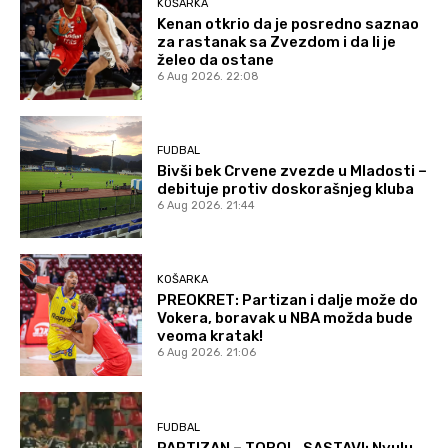
KOŠARKA
Kenan otkrio da je posredno saznao
za rastanak sa Zvezdom i da li je
želeo da ostane
6 Aug 2026. 22:08
FUDBAL
Bivši bek Crvene zvezde u Mladosti –
debituje protiv doskorašnjeg kluba
6 Aug 2026. 21:44
KOŠARKA
PREOKRET: Partizan i dalje može do
Vokera, boravak u NBA možda bude
veoma kratak!
6 Aug 2026. 21:06
FUDBAL
PARTIZAN – TOBOL, SASTAVI: Nvulu