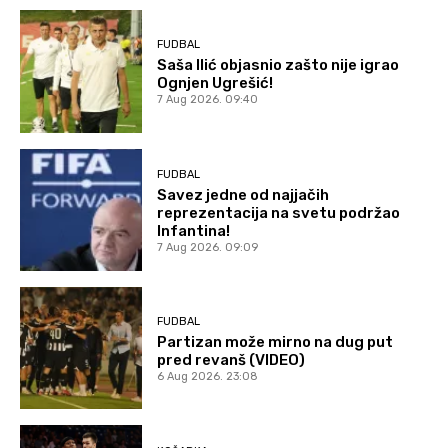
FUDBAL
Saša Ilić objasnio zašto nije igrao
Ognjen Ugrešić!
7 Aug 2026. 09:40
FUDBAL
Savez jedne od najjačih
reprezentacija na svetu podržao
Infantina!
7 Aug 2026. 09:09
FUDBAL
Partizan može mirno na dug put
pred revanš (VIDEO)
6 Aug 2026. 23:08