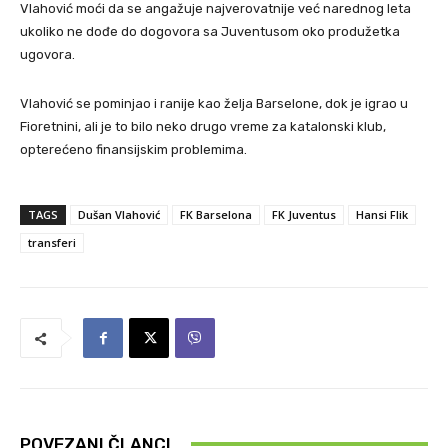
Vlahović moći da se angažuje najverovatnije već narednog leta
ukoliko ne dođe do dogovora sa Juventusom oko produžetka
ugovora.
Vlahović se pominjao i ranije kao želja Barselone, dok je igrao u
Fioretnini, ali je to bilo neko drugo vreme za katalonski klub,
opterećeno finansijskim problemima.
TAGS
Dušan Vlahović
FK Barselona
FK Juventus
Hansi Flik
transferi
POVEZANI ČLANCI