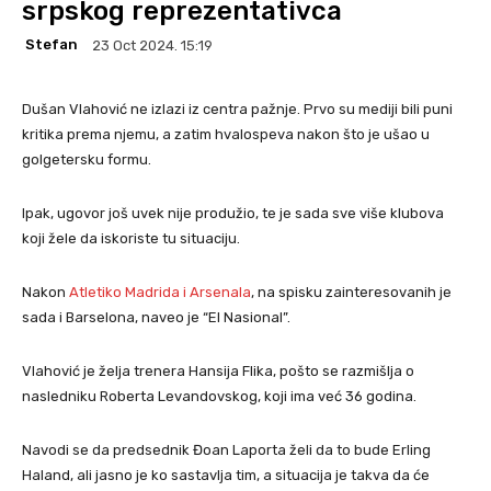
srpskog reprezentativca
Stefan
23 Oct 2024. 15:19
Dušan Vlahović ne izlazi iz centra pažnje. Prvo su mediji bili puni
kritika prema njemu, a zatim hvalospeva nakon što je ušao u
golgetersku formu.
Ipak, ugovor još uvek nije produžio, te je sada sve više klubova
koji žele da iskoriste tu situaciju.
Nakon
Atletiko Madrida i Arsenala
, na spisku zainteresovanih je
sada i Barselona, naveo je “El Nasional”.
Vlahović je želja trenera Hansija Flika, pošto se razmišlja o
nasledniku Roberta Levandovskog, koji ima već 36 godina.
Navodi se da predsednik Đoan Laporta želi da to bude Erling
Haland, ali jasno je ko sastavlja tim, a situacija je takva da će