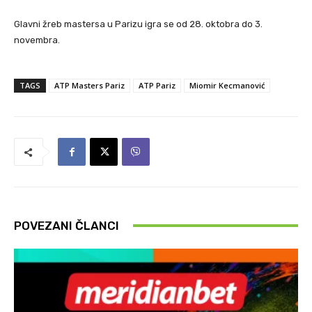
Glavni žreb mastersa u Parizu igra se od 28. oktobra do 3.
novembra.
TAGS
ATP Masters Pariz
ATP Pariz
Miomir Kecmanović
POVEZANI ČLANCI