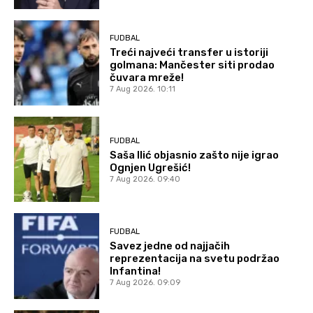
FUDBAL
Treći najveći transfer u istoriji
golmana: Mančester siti prodao
čuvara mreže!
7 Aug 2026. 10:11
FUDBAL
Saša Ilić objasnio zašto nije igrao
Ognjen Ugrešić!
7 Aug 2026. 09:40
FUDBAL
Savez jedne od najjačih
reprezentacija na svetu podržao
Infantina!
7 Aug 2026. 09:09