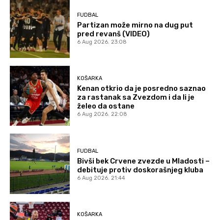
FUDBAL
Partizan može mirno na dug put
pred revanš (VIDEO)
6 Aug 2026. 23:08
KOŠARKA
Kenan otkrio da je posredno saznao
za rastanak sa Zvezdom i da li je
želeo da ostane
6 Aug 2026. 22:08
FUDBAL
Bivši bek Crvene zvezde u Mladosti –
debituje protiv doskorašnjeg kluba
6 Aug 2026. 21:44
KOŠARKA