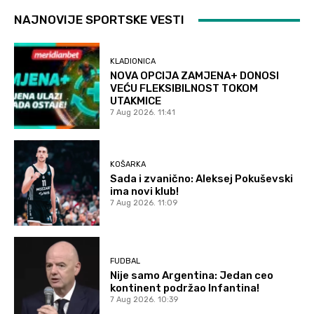
NAJNOVIJE SPORTSKE VESTI
KLADIONICA
NOVA OPCIJA ZAMJENA+ DONOSI
VEĆU FLEKSIBILNOST TOKOM
UTAKMICE
7 Aug 2026. 11:41
KOŠARKA
Sada i zvanično: Aleksej Pokuševski
ima novi klub!
7 Aug 2026. 11:09
FUDBAL
Nije samo Argentina: Jedan ceo
kontinent podržao Infantina!
7 Aug 2026. 10:39