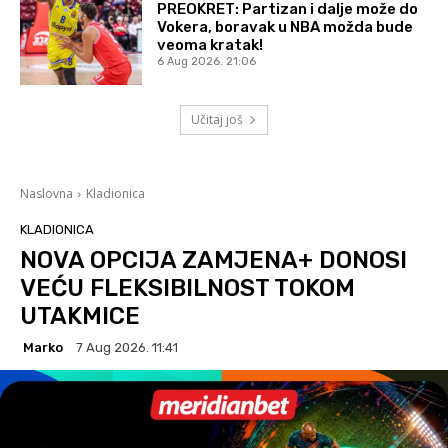
PREOKRET: Partizan i dalje može do
Vokera, boravak u NBA možda bude
veoma kratak!
6 Aug 2026. 21:06
Učitaj još