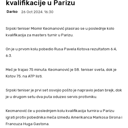
kvalifikacije u Parizu
Darko
26 Oct 2024. 16:30
Srpski teniser Miomir Kecmanović plasirao se u poslednje kolo
kvalifikacija za masters turnir u Parizu.
On je u prvom kolu pobedio Rusa Pavela Kotova rezultatom 6:4,
6:3.
Meč je trajao 75 minuta. Kecmanović je 58. teniser sveta, dok je
Kotov 75. na ATP listi.
Srpski teniser je prvi set osvojio pošto je napravio jedan brejk, dok
je u drugom setu dva puta oduzeo servis protivniku.
Kecmanović će u poslednjem kolu kvalifikacija turnira u Parizu
igrati protiv pobednika meča između Amerikanca Markosa Girona i
Francuza Huga Gastona.