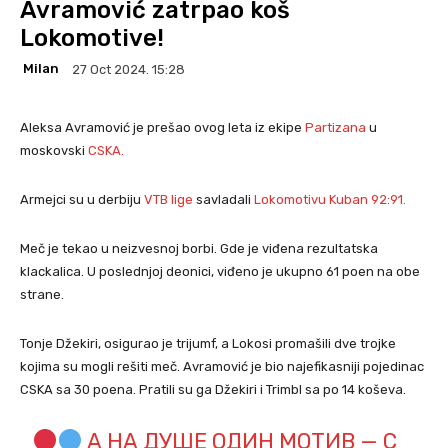
Avramović zatrpao koš
Lokomotive!
Milan
27 Oct 2024. 15:28
Aleksa Avramović je prešao ovog leta iz ekipe
Partizana
u
moskovski
CSKA.
Armejci su u derbiju
VTB lige
savladali
Lokomotivu Kuban 92:91.
Meč je tekao u neizvesnoj borbi. Gde je viđena rezultatska
klackalica. U poslednjoj deonici, viđeno je ukupno 61 poen na obe
strane.
Tonje Džekiri, osigurao je trijumf, a Lokosi promašili dve trojke
kojima su mogli rešiti meč. Avramović je bio najefikasniji pojedinac
CSKA sa 30 poena. Pratili su ga Džekiri i Trimbl sa po 14 koševa.
А НА ДУШЕ ОДИН МОТИВ — С