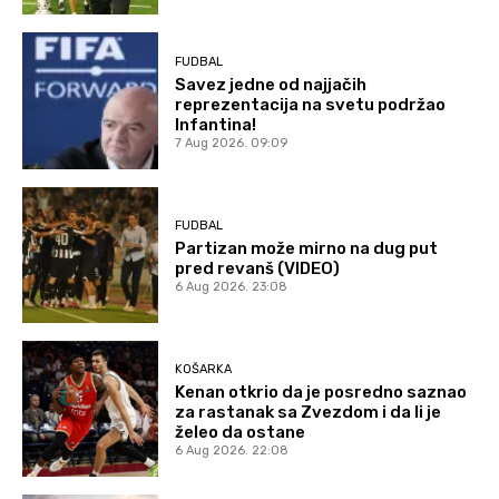
FUDBAL
Savez jedne od najjačih
reprezentacija na svetu podržao
Infantina!
7 Aug 2026. 09:09
FUDBAL
Partizan može mirno na dug put
pred revanš (VIDEO)
6 Aug 2026. 23:08
KOŠARKA
Kenan otkrio da je posredno saznao
za rastanak sa Zvezdom i da li je
želeo da ostane
6 Aug 2026. 22:08