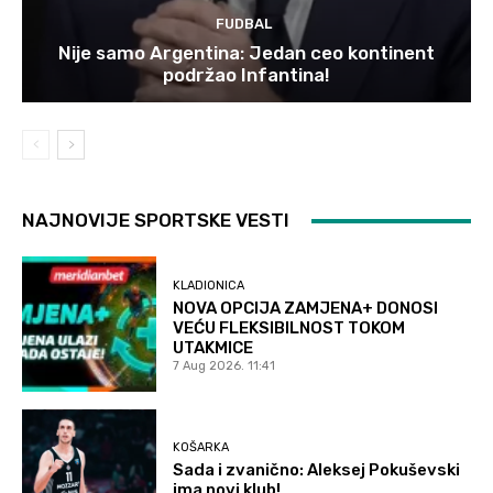
FUDBAL
Nije samo Argentina: Jedan ceo kontinent
podržao Infantina!
NAJNOVIJE SPORTSKE VESTI
KLADIONICA
NOVA OPCIJA ZAMJENA+ DONOSI
VEĆU FLEKSIBILNOST TOKOM
UTAKMICE
7 Aug 2026. 11:41
KOŠARKA
Sada i zvanično: Aleksej Pokuševski
ima novi klub!