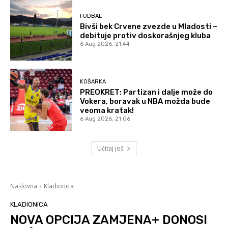
FUDBAL
Bivši bek Crvene zvezde u Mladosti –
debituje protiv doskorašnjeg kluba
6 Aug 2026. 21:44
KOŠARKA
PREOKRET: Partizan i dalje može do
Vokera, boravak u NBA možda bude
veoma kratak!
6 Aug 2026. 21:06
Učitaj još