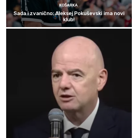
KOŠARKA
Sada i zvanično: Aleksej Pokuševski ima novi
klub!