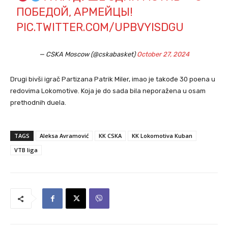
ПОБЕДОЙ, АРМЕЙЦЫ!
PIC.TWITTER.COM/UPBVYISDGU
— CSKA Moscow (@cskabasket)
October 27, 2024
Drugi bivši igrač Partizana Patrik Miler, imao je takođe 30 poena u
redovima Lokomotive. Koja je do sada bila neporažena u osam
prethodnih duela.
TAGS
Aleksa Avramović
KK CSKA
KK Lokomotiva Kuban
VTB liga