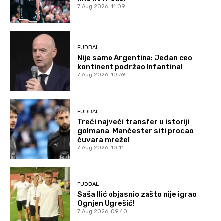
7 Aug 2026. 11:09
FUDBAL
Nije samo Argentina: Jedan ceo
kontinent podržao Infantina!
7 Aug 2026. 10:39
FUDBAL
Treći najveći transfer u istoriji
golmana: Mančester siti prodao
čuvara mreže!
7 Aug 2026. 10:11
FUDBAL
Saša Ilić objasnio zašto nije igrao
Ognjen Ugrešić!
7 Aug 2026. 09:40