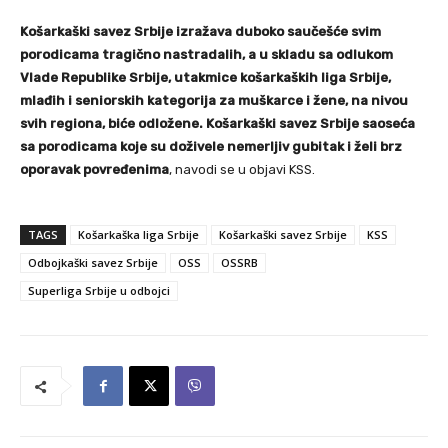
Košarkaški savez Srbije izražava duboko saučešće svim
porodicama tragično nastradalih, a u skladu sa odlukom
Vlade Republike Srbije, utakmice košarkaških liga Srbije,
mlađih i seniorskih kategorija za muškarce i žene, na nivou
svih regiona, biće odložene. Košarkaški savez Srbije saoseća
sa porodicama koje su doživele nemerljiv gubitak i želi brz
oporavak povređenima
, navodi se u objavi KSS.
TAGS
Košarkaška liga Srbije
Košarkaški savez Srbije
KSS
Odbojkaški savez Srbije
OSS
OSSRB
Superliga Srbije u odbojci