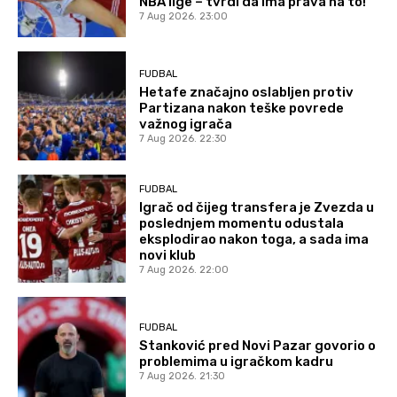
NBA lige – tvrdi da ima prava na to!
7 Aug 2026. 23:00
FUDBAL
Hetafe značajno oslabljen protiv
Partizana nakon teške povrede
važnog igrača
7 Aug 2026. 22:30
FUDBAL
Igrač od čijeg transfera je Zvezda u
poslednjem momentu odustala
eksplodirao nakon toga, a sada ima
novi klub
7 Aug 2026. 22:00
FUDBAL
Stanković pred Novi Pazar govorio o
problemima u igračkom kadru
7 Aug 2026. 21:30