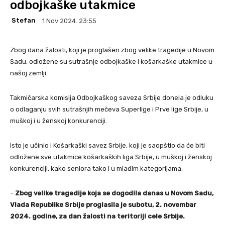
odbojkaške utakmice
Stefan
1 Nov 2024. 23:55
Zbog dana žalosti, koji je proglašen zbog velike tragedije u Novom
Sadu, odložene su sutrašnje odbojkaške i košarkaške utakmice u
našoj zemlji.
Takmičarska komisija Odbojkaškog saveza Srbije donela je odluku
o odlaganju svih sutrašnjih mečeva Superlige i Prve lige Srbije, u
muškoj i u ženskoj konkurenciji.
Isto je učinio i Košarkaški savez Srbije, koji je saopštio da će biti
odložene sve utakmice košarkaških liga Srbije, u muškoj i ženskoj
konkurenciji, kako seniora tako i u mlađim kategorijama.
–
Zbog velike tragedije koja se dogodila danas u Novom Sadu,
Vlada Republike Srbije proglasila je subotu, 2. novembar
2024. godine, za dan žalosti na teritoriji cele Srbije.