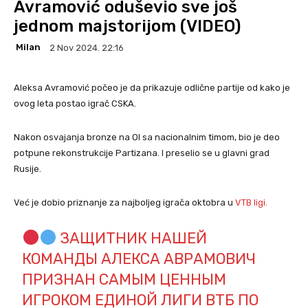
Avramović oduševio sve još
jednom majstorijom (VIDEO)
Milan
2 Nov 2024. 22:16
Aleksa Avramović počeo je da prikazuje odlične partije od kako je
ovog leta postao igrač CSKA.
Nakon osvajanja bronze na OI sa nacionalnim timom, bio je deo
potpune rekonstrukcije Partizana. I preselio se u glavni grad
Rusije.
Već je dobio priznanje za najboljeg igrača oktobra u
VTB ligi.
ЗАЩИТНИК НАШЕЙ
КОМАНДЫ АЛЕКСА АВРАМОВИЧ
ПРИЗНАН САМЫМ ЦЕННЫМ
ИГРОКОМ ЕДИНОЙ ЛИГИ ВТБ ПО