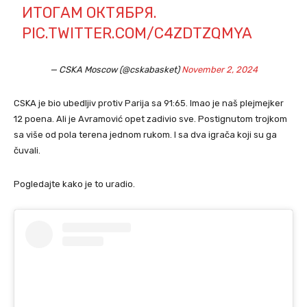
ИТОГАМ ОКТЯБРЯ.
PIC.TWITTER.COM/C4ZDTZQMYA
— CSKA Moscow (@cskabasket)
November 2, 2024
CSKA je bio ubedljiv protiv Parija sa 91:65. Imao je naš plejmejker
12 poena. Ali je Avramović opet zadivio sve. Postignutom trojkom
sa više od pola terena jednom rukom. I sa dva igrača koji su ga
čuvali.
Pogledajte kako je to uradio.