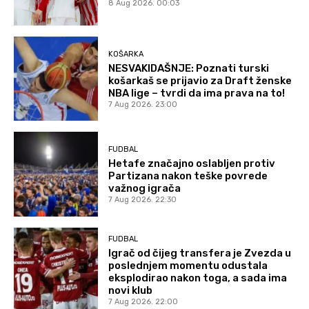
8 Aug 2026. 00:03
KOŠARKA
NESVAKIDAŠNJE: Poznati turski
košarkaš se prijavio za Draft ženske
NBA lige – tvrdi da ima prava na to!
7 Aug 2026. 23:00
FUDBAL
Hetafe značajno oslabljen protiv
Partizana nakon teške povrede
važnog igrača
7 Aug 2026. 22:30
FUDBAL
Igrač od čijeg transfera je Zvezda u
poslednjem momentu odustala
eksplodirao nakon toga, a sada ima
novi klub
7 Aug 2026. 22:00