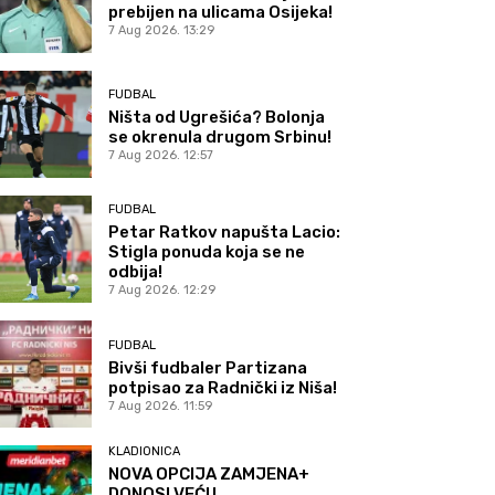
prebijen na ulicama Osijeka!
7 Aug 2026. 13:29
FUDBAL
Ništa od Ugrešića? Bolonja
se okrenula drugom Srbinu!
7 Aug 2026. 12:57
FUDBAL
Petar Ratkov napušta Lacio:
Stigla ponuda koja se ne
odbija!
7 Aug 2026. 12:29
FUDBAL
Bivši fudbaler Partizana
potpisao za Radnički iz Niša!
7 Aug 2026. 11:59
KLADIONICA
NOVA OPCIJA ZAMJENA+
DONOSI VEĆU