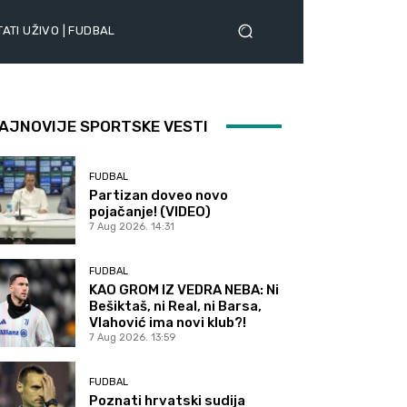
ATI UŽIVO | FUDBAL
AJNOVIJE SPORTSKE VESTI
FUDBAL
Partizan doveo novo
pojačanje! (VIDEO)
7 Aug 2026. 14:31
FUDBAL
KAO GROM IZ VEDRA NEBA: Ni
Bešiktaš, ni Real, ni Barsa,
Vlahović ima novi klub?!
7 Aug 2026. 13:59
FUDBAL
Poznati hrvatski sudija