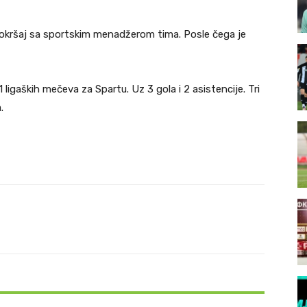
 okršaj sa sportskim menadžerom tima. Posle čega je
ligaških mečeva za Spartu. Uz 3 gola i 2 asistencije. Tri
.