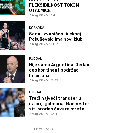
FLEKSIBILNOST TOKOM
UTAKMICE
7 Aug 2026. 11:41
KOŠARKA
Sada i zvanično: Aleksej
Pokuševski ima novi klub!
7 Aug 2026. 11:09
FUDBAL
Nije samo Argentina: Jedan
ceo kontinent podržao
Infantina!
7 Aug 2026. 10:39
FUDBAL
Treći najveći transfer u
istoriji golmana: Mančester
siti prodao čuvara mreže!
7 Aug 2026. 10:11
Učitaj još