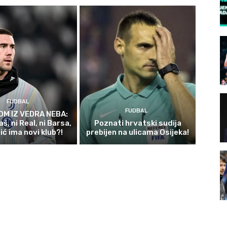
FUDBAL
FUDBAL
OM IZ VEDRA NEBA:
aš, ni Real, ni Barsa,
Poznati hrvatski sudija
ić ima novi klub?!
prebijen na ulicama Osijeka!