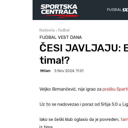
FUDBAL
Naslovna
Fudbal
FUDBAL
VEST DANA
ČESI JAVLJAJU: B
tima!?
Milan
3 Nov 2024. 11:01
Veljko Birmančević, nije igrao za
prašku Spar
Uz to se nadovezao i poraz od Sitija 5:0 u Li
Iako se češki klub oglasio da je povređen,
tam
iz tima.