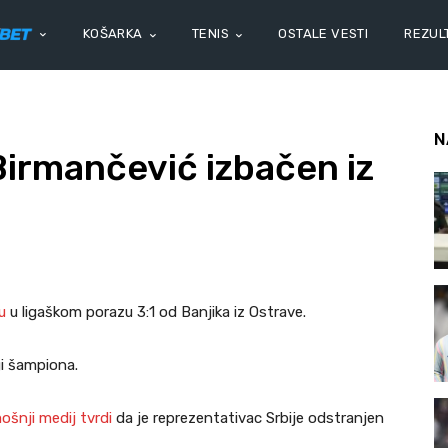
KOŠARKA
TENIS
OSTALE VESTI
REZULT
N
irmančević izbačen iz
tu
u ligaškom porazu 3:1 od Banjika iz Ostrave.
gi šampiona.
ošnji medij tvrdi
da je reprezentativac Srbije odstranjen