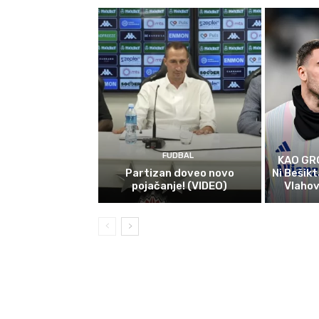
FUDBAL
KAO GR
Partizan doveo novo
Ni Bešikt
pojačanje! (VIDEO)
Vlahov