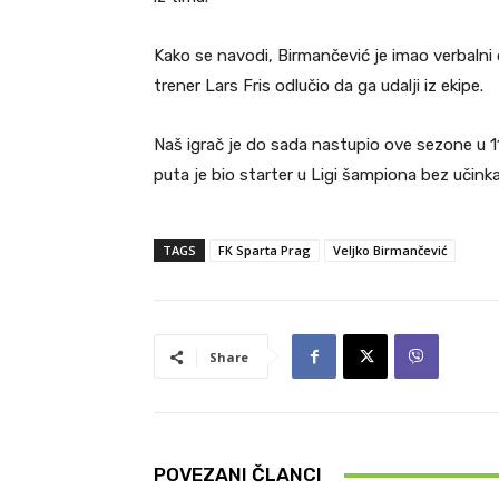
Kako se navodi, Birmančević je imao verbalni
trener Lars Fris odlučio da ga udalji iz ekipe.
Naš igrač je do sada nastupio ove sezone u 11 
puta je bio starter u Ligi šampiona bez učinka
TAGS
FK Sparta Prag
Veljko Birmančević
Share
POVEZANI ČLANCI