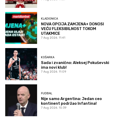
KLADIONICA
NOVA OPCIJA ZAMJENA+ DONOSI
VEĆU FLEKSIBILNOST TOKOM
UTAKMICE
7 Aug 2026. 11:41
KOŠARKA
Sada i zvanično: Aleksej Pokuševski
ima novi klub!
7 Aug 2026. 11:09
FUDBAL
Nije samo Argentina: Jedan ceo
kontinent podržao Infantina!
7 Aug 2026. 10:39