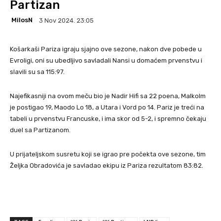
Partizan
MilosN
3 Nov 2024. 23:05
Košarkaši Pariza igraju sjajno ove sezone, nakon dve pobede u
Evroligi, oni su ubedljivo savladali Nansi u domaćem prvenstvu i
slavili su sa 115:97.
Najefikasniji na ovom meču bio je Nadir Hifi sa 22 poena, Malkolm
je postigao 19, Maodo Lo 18, a Utara i Vord po 14. Pariz je treći na
tabeli u prvenstvu Francuske, i ima skor od 5-2, i spremno čekaju
duel sa Partizanom.
U prijateljskom susretu koji se igrao pre počekta ove sezone, tim
Željka Obradovića je savladao ekipu iz Pariza rezultatom 83:82.