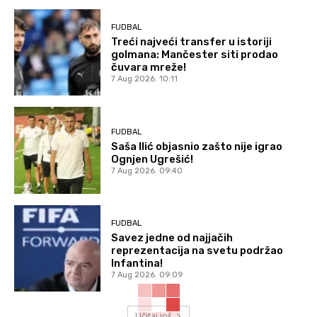
FUDBAL
Treći najveći transfer u istoriji
golmana: Mančester siti prodao
čuvara mreže!
7 Aug 2026. 10:11
FUDBAL
Saša Ilić objasnio zašto nije igrao
Ognjen Ugrešić!
7 Aug 2026. 09:40
FUDBAL
Savez jedne od najjačih
reprezentacija na svetu podržao
Infantina!
7 Aug 2026. 09:09
Učitaj još