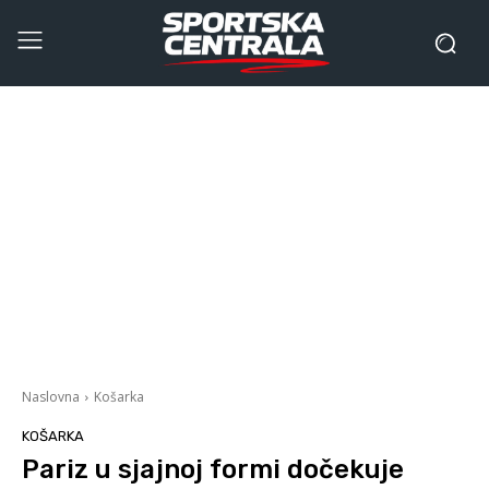
Naslovna
Košarka
KOŠARKA
Pariz u sjajnoj formi dočekuje