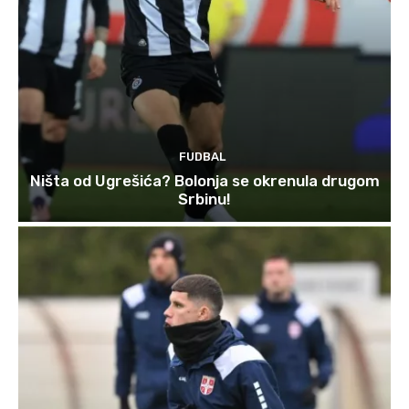
FUDBAL
Ništa od Ugrešića? Bolonja se okrenula drugom
Srbinu!