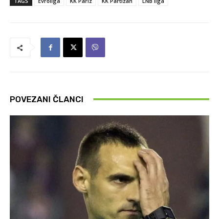
TAGS
Evroliga
KK Pariz
KK Partizan
LNB liga
POVEZANI ČLANCI