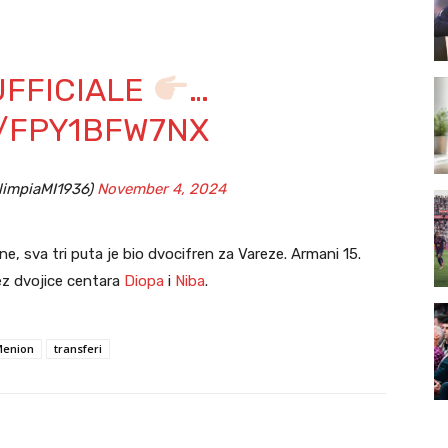
FFICIALE
…
M/FPY1BFW7NX
limpiaMI1936)
November 4, 2024
 sva tri puta je bio dvocifren za Vareze. Armani 15.
 bez dvojice centara
Diopa
i
Niba
.
Menion
transferi