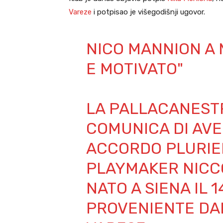
Vareze
i potpisao je višegodišnji ugovor.
NICO MANNION A 
E MOTIVATO"
LA PALLACANEST
COMUNICA DI AV
ACCORDO PLURIE
PLAYMAKER NICCO
NATO A SIENA IL 
PROVENIENTE DA