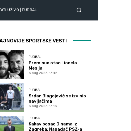
ATI UŽIVO | FUDBAL
AJNOVIJE SPORTSKE VESTI
FUDBAL
Preminuo otac Lionela
Mesija
8 Aug 2026. 13:48
FUDBAL
Srđan Blagojević se izvinio
navijačima
8 Aug 2026. 13:18
FUDBAL
Kakav posao Dinama iz
Zagreba: Napadač PSŽ-a