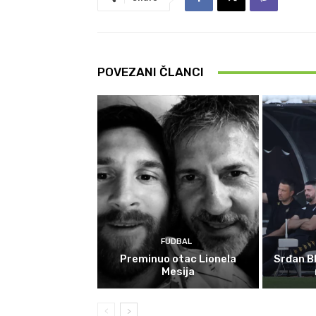
POVEZANI ČLANCI
FUDBAL
Preminuo otac Lionela
Srđan Bl
Mesija