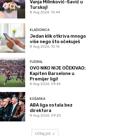
Vanja Milinković-Savić u
Turskoj!
8 Aug 2026. 10:44
KLADIONICA
Jedan klik otkriva mnogo
više nego što očekuješ
8 Aug 2026. 10:16
FUDBAL
OVO NIKO NIJE OČEKIVAO:
Kapiten Barselone u
Premijer ligi!
8 Aug 2026. 09:44
KOŠARKA
ABA liga ostala bez
direktora
8 Aug 2026. 09:20
Učitaj još