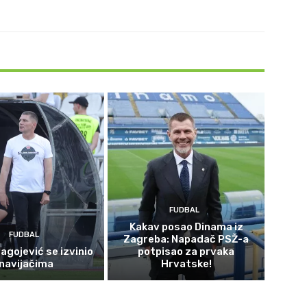
FUDBAL
Kakav posao Dinama iz
FUDBAL
Zagreba: Napadač PSŽ-a
agojević se izvinio
potpisao za prvaka
navijačima
Hrvatske!