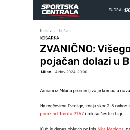
FUDBAL
Naslovna
Košarka
KOŠARKA
ZVANIČNO: Višegod
pojačan dolazi u 
Milan
4 Nov 2024. 20:00
Armani iz Milana promenljivo je krenuo u nov
Na mečevima Evrolige, imaju skor 2-5 nakon s
poraz od Trenta 91:57
i tek su šesti u Ligi.
Klub je danas objavio potpis
Nika Meniona
, n