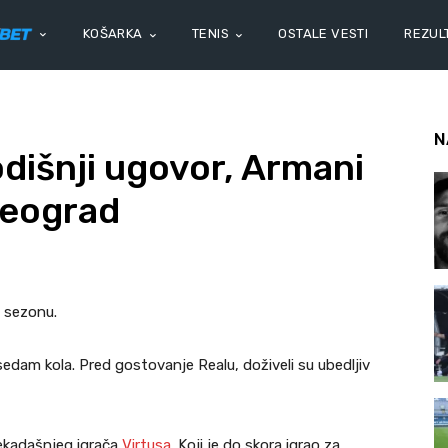
KOŠARKA
TENIS
OSTALE VESTI
REZULT
N
išnji ugovor, Armani
Beograd
u sezonu.
edam kola. Pred gostovanje Realu, doživeli su ubedljiv
ekadašnjeg igrača
Virtusa
. Koji je do skora igrao za