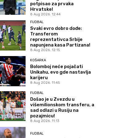
potpisao za prvaka
Hrvatske!
8 Aug 2026. 12:44
FUDBAL
Svaki evro dobro dođe:
Transferom
reprezentativca Srbije
napunjena kasa Partizana!
8 Aug 2026. 12:15
KOŠARKA
Bolomboj neće pojačati
Unikahu, evo gde nastavlja
karijeru
8 Aug 2026. 11:45
FUDBAL
Došao je u Zvezdu u
višemilionskom transferu, a
sad odlazi u Rusiju na
pozajmicu!
8 Aug 2026. 11:13
FUDBAL