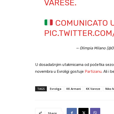
VARESE.
COMUNICATO U
PIC.TWITTER.CO
— Olimpia Milano (@O
U dosadašnjim utakmicama od početka sezone,
novembra u Evroligi gostuje
Partizanu
. Ali i
TAGS
Evroliga
KK Armani
KK Vareze
Niko 
Share