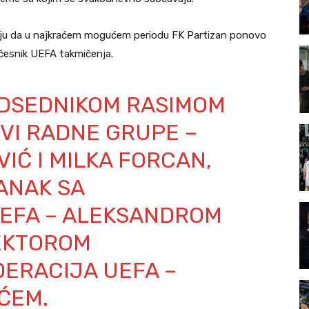
iciju da u najkraćem mogućem periodu FK Partizan ponovo
učesnik UEFA takmičenja.
DSEDNIKOM RASIMOM
VI RADNE GRUPE –
IĆ I MILKA FORCAN,
ANAK SA
EFA – ALEKSANDROM
REKTOROM
ERACIJA UEFA –
ĆEM.