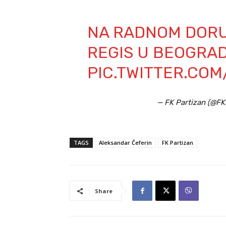
NA RADNOM DORU
REGIS U BEOGRAD
PIC.TWITTER.CO
— FK Partizan (@F
TAGS
Aleksandar Čeferin
FK Partizan
Share