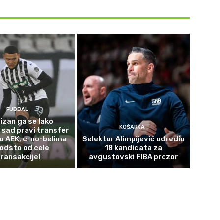
FUDBAL
izan ga se lako
KOŠARKA
 sad pravi transfer
 u AEK, crno-belima
Selektor Alimpijević odredio
odsto od cele
18 kandidata za
transakcije!
avgustovski FIBA prozor