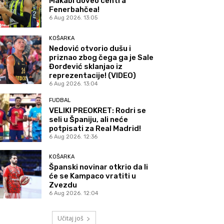
Makabi doveo centra
Fenerbahčea!
6 Aug 2026. 13:05
KOŠARKA
Nedović otvorio dušu i
priznao zbog čega ga je Sale
Đorđević sklanjao iz
reprezentacije! (VIDEO)
6 Aug 2026. 13:04
FUDBAL
VELIKI PREOKRET: Rodri se
seli u Španiju, ali neće
potpisati za Real Madrid!
6 Aug 2026. 12:36
KOŠARKA
Španski novinar otkrio da li
će se Kampaco vratiti u
Zvezdu
6 Aug 2026. 12:04
Učitaj još