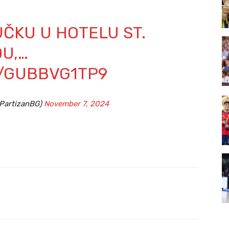
ČKU U HOTELU ST.
U,…
M/GUBBVG1TP9
KPartizanBG)
November 7, 2024