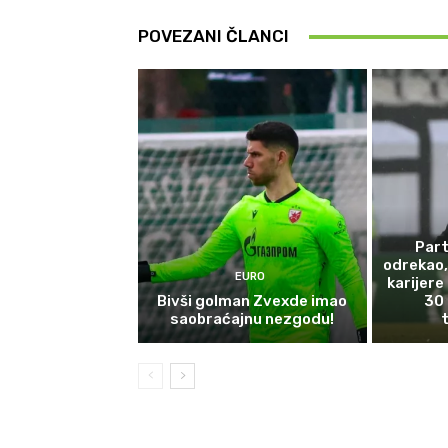
POVEZANI ČLANCI
Part
odrekao,
EURO
karijere
Bivši golman Zvexde imao
30 
saobraćajnu nezgodu!