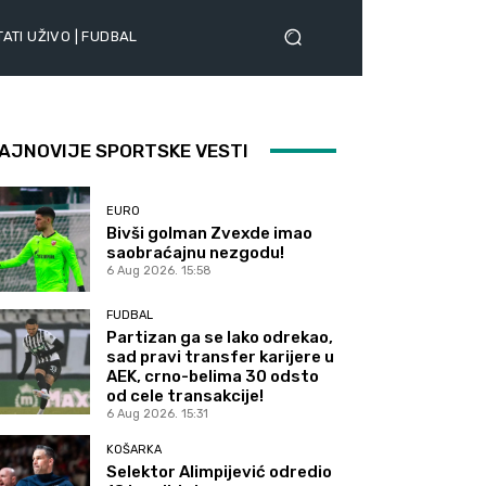
ATI UŽIVO | FUDBAL
AJNOVIJE SPORTSKE VESTI
EURO
Bivši golman Zvexde imao
saobraćajnu nezgodu!
6 Aug 2026. 15:58
FUDBAL
Partizan ga se lako odrekao,
sad pravi transfer karijere u
AEK, crno-belima 30 odsto
od cele transakcije!
6 Aug 2026. 15:31
KOŠARKA
Selektor Alimpijević odredio