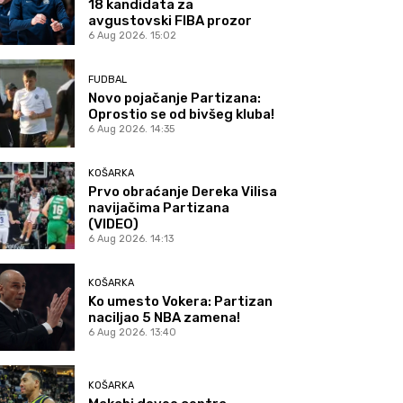
18 kandidata za
avgustovski FIBA prozor
6 Aug 2026. 15:02
FUDBAL
Novo pojačanje Partizana:
Oprostio se od bivšeg kluba!
6 Aug 2026. 14:35
KOŠARKA
Prvo obraćanje Dereka Vilisa
navijačima Partizana
(VIDEO)
6 Aug 2026. 14:13
KOŠARKA
Ko umesto Vokera: Partizan
naciljao 5 NBA zamena!
6 Aug 2026. 13:40
KOŠARKA