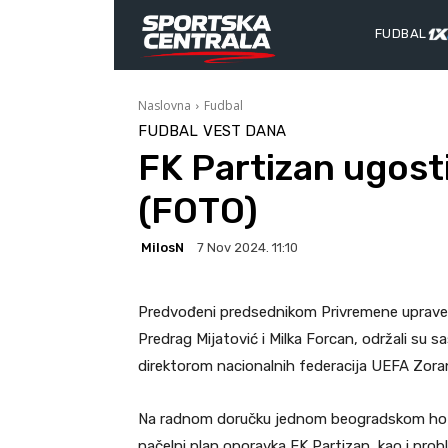
FUDBAL
Naslovna
Fudbal
FUDBAL
VEST DANA
FK Partizan ugos
(FOTO)
MilosN
7 Nov 2024. 11:10
Predvođeni predsednikom Privremene uprave 
Predrag Mijatović i Milka Forcan, održali s
direktorom nacionalnih federacija UEFA Zor
Na radnom doručku jednom beogradskom hotel
načelni plan oporavka FK Partizan, kao i pro