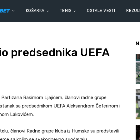
KOŠARKA
TENIS
OSTALE VESTI
REZULT
N
tio predsednika UEFA
Partizana Rasimom Ljajićem, članovi radne grupe
u sastanak sa predsednikom UEFA Aleksandrom Čeferinom i
anom Lakovićem.
u, članovi Radne grupe kluba iz Humske su predstavili
bleme sa kojim se svakodnevno suočavaju.