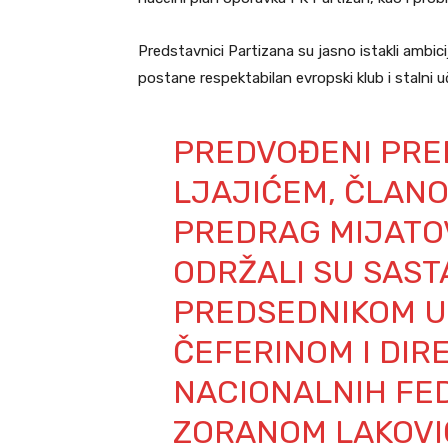
Predstavnici Partizana su jasno istakli amb
postane respektabilan evropski klub i stalni 
PREDVOĐENI PRE
LJAJIĆEM, ČLANO
PREDRAG MIJATOV
ODRŽALI SU SAST
PREDSEDNIKOM U
ČEFERINOM I DI
NACIONALNIH FED
ZORANOM LAKOVI