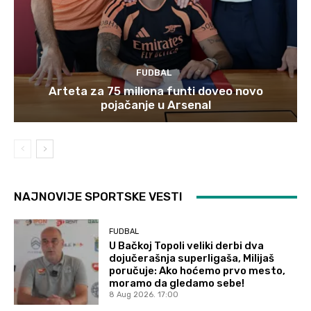
FUDBAL
Arteta za 75 miliona funti doveo novo
pojačanje u Arsenal
NAJNOVIJE SPORTSKE VESTI
FUDBAL
U Bačkoj Topoli veliki derbi dva
dojučerašnja superligaša, Milijaš
poručuje: Ako hoćemo prvo mesto,
moramo da gledamo sebe!
8 Aug 2026. 17:00