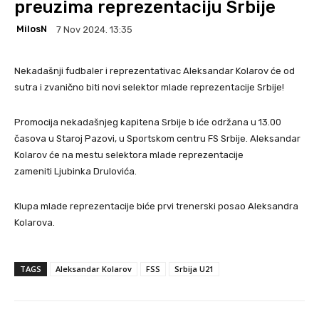
preuzima reprezentaciju Srbije
MilosN
7 Nov 2024. 13:35
Nekadašnji fudbaler i reprezentativac Aleksandar Kolarov će od
sutra i zvanično biti novi selektor mlade reprezentacije Srbije!
Promocija nekadašnjeg kapitena Srbije b iće održana u 13.00
časova u Staroj Pazovi, u Sportskom centru FS Srbije. Aleksandar
Kolarov će na mestu selektora mlade reprezentacije
zameniti Ljubinka Drulovića.
Klupa mlade reprezentacije biće prvi trenerski posao Aleksandra
Kolarova.
TAGS
Aleksandar Kolarov
FSS
Srbija U21