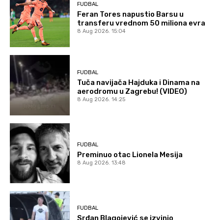
FUDBAL
Feran Tores napustio Barsu u
transferu vrednom 50 miliona evra
8 Aug 2026. 15:04
FUDBAL
Tuča navijača Hajduka i Dinama na
aerodromu u Zagrebu! (VIDEO)
8 Aug 2026. 14:25
FUDBAL
Preminuo otac Lionela Mesija
8 Aug 2026. 13:48
FUDBAL
Srđan Blagojević se izvinio