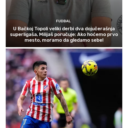
FUDBAL
U Bačkoj Topoli veliki derbi dva dojučerašnja
superligaša, Milijaš poručuje: Ako hoćemo prvo
mesto, moramo da gledamo sebe!