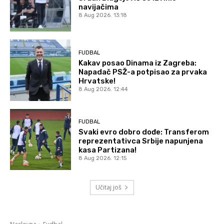
navijačima
8 Aug 2026. 13:18
FUDBAL
Kakav posao Dinama iz Zagreba:
Napadač PSŽ-a potpisao za prvaka
Hrvatske!
8 Aug 2026. 12:44
FUDBAL
Svaki evro dobro dođe: Transferom
reprezentativca Srbije napunjena
kasa Partizana!
8 Aug 2026. 12:15
Učitaj još