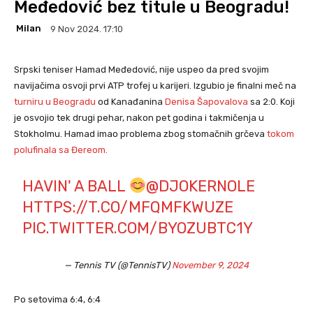
Međedović bez titule u Beogradu!
Milan
9 Nov 2024. 17:10
Srpski teniser Hamad Međedović, nije uspeo da pred svojim
navijačima osvoji prvi ATP trofej u karijeri. Izgubio je finalni meč na
turniru u Beogradu
od Kanađanina
Denisa Šapovalova
sa 2:0. Koji
je osvojio tek drugi pehar, nakon pet godina i takmičenja u
Stokholmu. Hamad imao problema zbog stomačnih grčeva
tokom
polufinala sa Đereom.
HAVIN' A BALL
@DJOKERNOLE
HTTPS://T.CO/MFQMFKWUZE
PIC.TWITTER.COM/BYOZUBTC1Y
— Tennis TV (@TennisTV)
November 9, 2024
Po setovima 6:4, 6:4