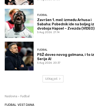
FUDBAL
Završen 1. meč između Arhusa i
Sabaha: Pobednik ide na boljeg iz
dvoboja Hapoel – Zvezda (VIDEO)
5 Aug 2026. 21:14
FUDBAL
PSŽ doveo novog golmana, i to iz
Serije A!
5 Aug 2026. 20:37
Učitaj još