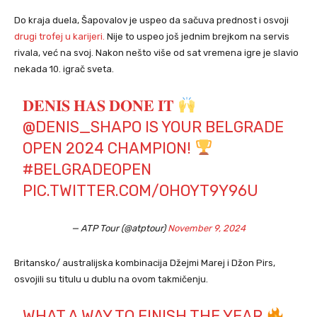
Do kraja duela, Šapovalov je uspeo da sačuva prednost i osvoji
drugi trofej u karijeri.
Nije to uspeo još jednim brejkom na servis
rivala, već na svoj. Nakon nešto više od sat vremena igre je slavio
nekada 10. igrač sveta.
𝐃𝐄𝐍𝐈𝐒 𝐇𝐀𝐒 𝐃𝐎𝐍𝐄 𝐈𝐓
@DENIS_SHAPO
IS YOUR BELGRADE
OPEN 2024 CHAMPION!
#BELGRADEOPEN
PIC.TWITTER.COM/OHOYT9Y96U
— ATP Tour (@atptour)
November 9, 2024
Britansko/ australijska kombinacija Džejmi Marej i Džon Pirs,
osvojili su titulu u dublu na ovom takmičenju.
WHAT A WAY TO FINISH THE YEAR