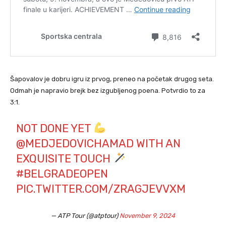
Šapovalov je dobru igru iz prvog, preneo na početak drugog seta.
Odmah je napravio brejk bez izgubljenog poena. Potvrdio to za
3:1.
NOT DONE YET
@MEDJEDOVICHAMAD
WITH AN
EXQUISITE TOUCH
#BELGRADEOPEN
PIC.TWITTER.COM/ZRAGJEVVXM
— ATP Tour (@atptour)
November 9, 2024