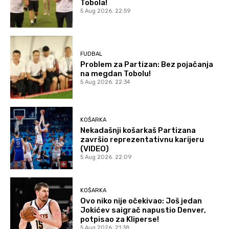
Tobola!
5 Aug 2026. 22:59
FUDBAL
Problem za Partizan: Bez pojačanja
na megdan Tobolu!
5 Aug 2026. 22:34
KOŠARKA
Nekadašnji košarkaš Partizana
završio reprezentativnu karijeru
(VIDEO)
5 Aug 2026. 22:09
KOŠARKA
Ovo niko nije očekivao: Još jedan
Jokićev saigrač napustio Denver,
potpisao za Kliperse!
5 Aug 2026. 21:38