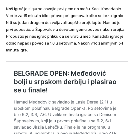
Naš igrač je sigurno osvojio prvi gem na meču. Kao i Kanađanin.
Već je za 15 minuta bilo gotovo pet gemova koliko se brzo igralo.
Niti su jedan drugom dozvoljavali uopšte brejk lopte. Hamad je
prvi popustio, a Šapovalov u devetom gemu poveo nakon brejka.
Propustio je naš igrač priliku da se vrati u meč. Kanadski igrač je
odbio napad i poveo sa 1:0 u setovima. Nakon vrlo zanimljivih 34
minuta igre.