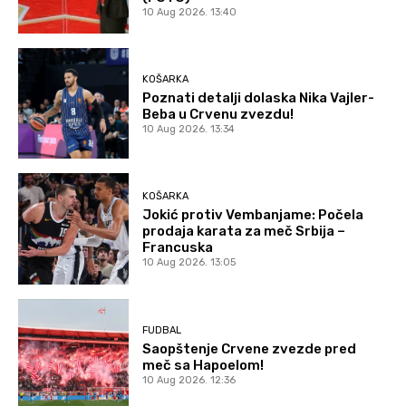
10 Aug 2026. 13:40
KOŠARKA
Poznati detalji dolaska Nika Vajler-
Beba u Crvenu zvezdu!
10 Aug 2026. 13:34
KOŠARKA
Jokić protiv Vembanjame: Počela
prodaja karata za meč Srbija –
Francuska
10 Aug 2026. 13:05
FUDBAL
Saopštenje Crvene zvezde pred
meč sa Hapoelom!
10 Aug 2026. 12:36