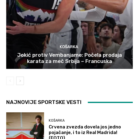
KOŠARKA
Jokić protiv Vembanjame: Počela prodaja
karata za meč Srbija – Francuska
NAJNOVIJE SPORTSKE VESTI
KOŠARKA
Crvena zvezda dovela jos jedno
pojačanje, i to iz Real Madrida!
(FOTO)