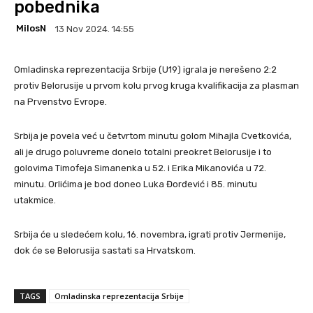
pobednika
MilosN
13 Nov 2024. 14:55
Omladinska reprezentacija Srbije (U19) igrala je nerešeno 2:2
protiv Belorusije u prvom kolu prvog kruga kvalifikacija za plasman
na Prvenstvo Evrope.
Srbija je povela već u četvrtom minutu golom Mihajla Cvetkovića,
ali je drugo poluvreme donelo totalni preokret Belorusije i to
golovima Timofeja Simanenka u 52. i Erika Mikanovića u 72.
minutu. Orlićima je bod doneo Luka Đorđević i 85. minutu
utakmice.
Srbija će u sledećem kolu, 16. novembra, igrati protiv Jermenije,
dok će se Belorusija sastati sa Hrvatskom.
TAGS
Omladinska reprezentacija Srbije