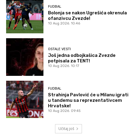
FUDBAL
Bolonja se nakon Ugrešića okrenula
ofanzivcu Zvezde!
10 Aug 2026. 10:46
OSTALE VESTI
Još jedna odbojkašica Zvezde
potpisala za TENT!
10 Aug 2026. 10:17
FUDBAL
Strahinja Pavlović će u Milanu igrati
u tandemu sa reprezentativcem
Hrvatske!
10 Aug 2026. 09:45
Učitaj još