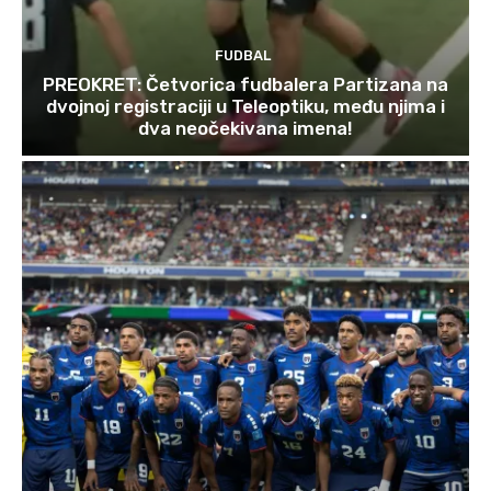
FUDBAL
PREOKRET: Četvorica fudbalera Partizana na
dvojnoj registraciji u Teleoptiku, među njima i
dva neočekivana imena!