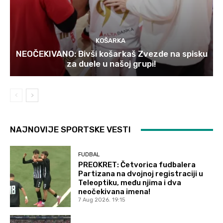
KOŠARKA
NEOČEKIVANO: Bivši košarkaš Zvezde na spisku
za duele u našoj grupi!
NAJNOVIJE SPORTSKE VESTI
FUDBAL
PREOKRET: Četvorica fudbalera
Partizana na dvojnoj registraciji u
Teleoptiku, među njima i dva
neočekivana imena!
7 Aug 2026. 19:15