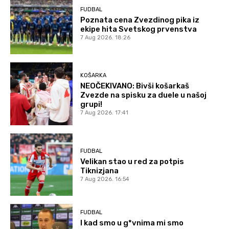
FUDBAL
Poznata cena Zvezdinog pika iz
ekipe hita Svetskog prvenstva
7 Aug 2026. 18:26
KOŠARKA
NEOČEKIVANO: Bivši košarkaš
Zvezde na spisku za duele u našoj
grupi!
7 Aug 2026. 17:41
FUDBAL
Velikan stao u red za potpis
Tiknizjana
7 Aug 2026. 16:54
FUDBAL
I kad smo u g*vnima mi smo