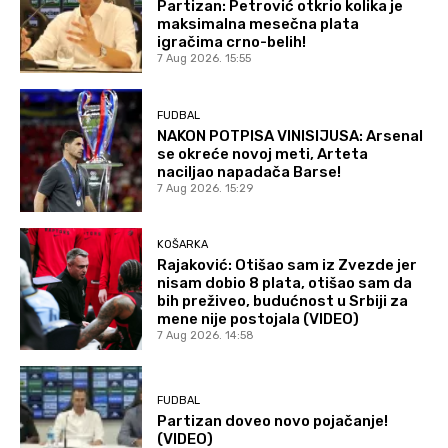
Partizan: Petrović otkrio kolika je
maksimalna mesečna plata
igračima crno-belih!
7 Aug 2026. 15:55
FUDBAL
NAKON POTPISA VINISIJUSA: Arsenal
se okreće novoj meti, Arteta
naciljao napadača Barse!
7 Aug 2026. 15:29
KOŠARKA
Rajaković: Otišao sam iz Zvezde jer
nisam dobio 8 plata, otišao sam da
bih preživeo, budućnost u Srbiji za
mene nije postojala (VIDEO)
7 Aug 2026. 14:58
FUDBAL
Partizan doveo novo pojačanje!
(VIDEO)