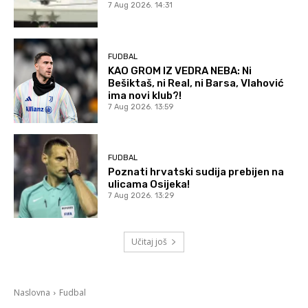
7 Aug 2026. 14:31
FUDBAL
KAO GROM IZ VEDRA NEBA: Ni
Bešiktaš, ni Real, ni Barsa, Vlahović
ima novi klub?!
7 Aug 2026. 13:59
FUDBAL
Poznati hrvatski sudija prebijen na
ulicama Osijeka!
7 Aug 2026. 13:29
Učitaj još