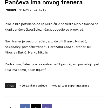
Pančeva ima novog trenera
MilosN
18 Nov 2024. 13:13
Iako je bilo potvđeno da će Milija Žižić naslediti Marka Savića na
klupi pančevačkog Železničara, dogodio se preokret.
Novi trener je već pronađen, a to će biti Branko Mirjačić,
nekadašnji pomoćni trener u Partizanu kada su treneri bili
Miroslav Đukić i Marko Nikolić.
Podsetimo, Železničar se nalazi na 11. poziciji, a u poslednjih pet
kola ima samo jedan trijumf.
TAGS
fk železničar pančevo
Mozzartbet Superliga Srbije