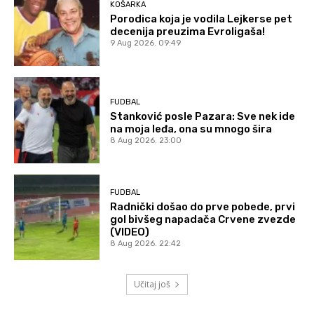
KOŠARKA
Porodica koja je vodila Lejkerse pet
decenija preuzima Evroligaša!
9 Aug 2026. 09:49
FUDBAL
Stanković posle Pazara: Sve nek ide
na moja leđa, ona su mnogo šira
8 Aug 2026. 23:00
FUDBAL
Radnički došao do prve pobede, prvi
gol bivšeg napadača Crvene zvezde
(VIDEO)
8 Aug 2026. 22:42
Učitaj još