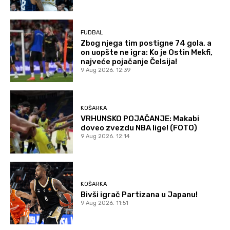
FUDBAL
Zbog njega tim postigne 74 gola, a
on uopšte ne igra: Ko je Ostin Mekfi,
najveće pojačanje Čelsija!
9 Aug 2026. 12:39
KOŠARKA
VRHUNSKO POJAČANJE: Makabi
doveo zvezdu NBA lige! (FOTO)
9 Aug 2026. 12:14
KOŠARKA
Bivši igrač Partizana u Japanu!
9 Aug 2026. 11:51