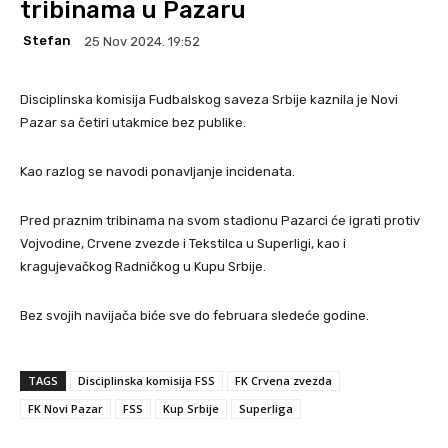
tribinama u Pazaru
Stefan
25 Nov 2024. 19:52
Disciplinska komisija Fudbalskog saveza Srbije kaznila je Novi
Pazar sa četiri utakmice bez publike.
Kao razlog se navodi ponavljanje incidenata.
Pred praznim tribinama na svom stadionu Pazarci će igrati protiv
Vojvodine, Crvene zvezde i Tekstilca u Superligi, kao i
kragujevačkog Radničkog u Kupu Srbije.
Bez svojih navijača biće sve do februara sledeće godine.
TAGS
Disciplinska komisija FSS
FK Crvena zvezda
FK Novi Pazar
FSS
Kup Srbije
Superliga