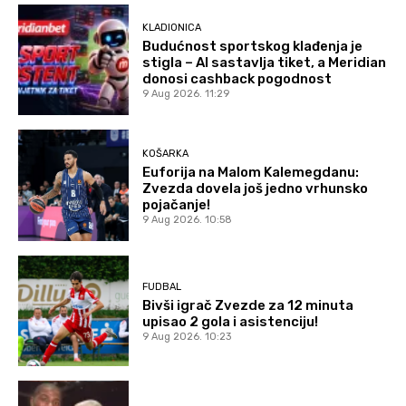
KLADIONICA
Budućnost sportskog klađenja je
stigla – AI sastavlja tiket, a Meridian
donosi cashback pogodnost
9 Aug 2026. 11:29
KOŠARKA
Euforija na Malom Kalemegdanu:
Zvezda dovela još jedno vrhunsko
pojačanje!
9 Aug 2026. 10:58
FUDBAL
Bivši igrač Zvezde za 12 minuta
upisao 2 gola i asistenciju!
9 Aug 2026. 10:23