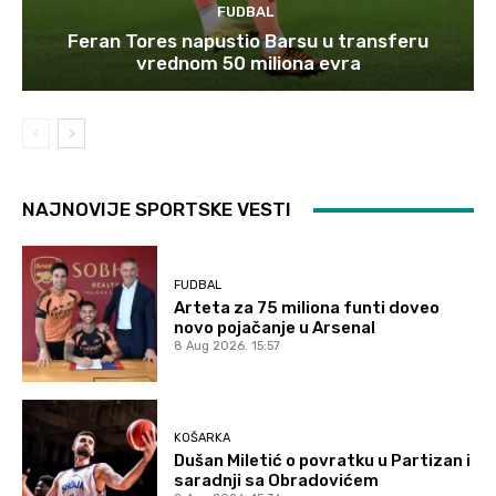
FUDBAL
Feran Tores napustio Barsu u transferu
vrednom 50 miliona evra
NAJNOVIJE SPORTSKE VESTI
FUDBAL
Arteta za 75 miliona funti doveo
novo pojačanje u Arsenal
8 Aug 2026. 15:57
KOŠARKA
Dušan Miletić o povratku u Partizan i
saradnji sa Obradovićem