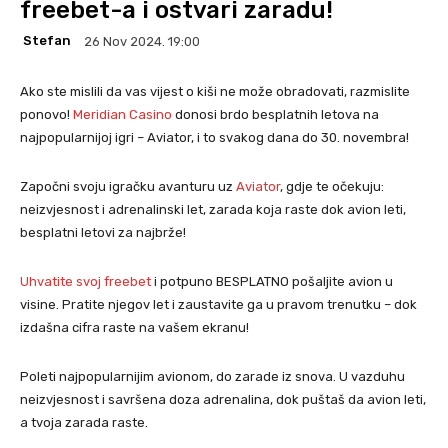
freebet-a i ostvari zaradu!
Stefan
26 Nov 2024. 19:00
Ako ste mislili da vas vijest o kiši ne može obradovati, razmislite
ponovo!
Meridian Casino
donosi brdo besplatnih letova na
najpopularnijoj igri – Aviator, i to svakog dana do 30. novembra!
Započni svoju igračku avanturu uz
Aviator
, gdje te očekuju:
neizvjesnost i adrenalinski let, zarada koja raste dok avion leti,
besplatni letovi za najbrže!
Uhvatite svoj freebet
i potpuno BESPLATNO pošaljite avion u
visine. Pratite njegov let i zaustavite ga u pravom trenutku – dok
izdašna cifra raste na vašem ekranu!
Poleti najpopularnijim avionom, do zarade iz snova. U vazduhu
neizvjesnost i savršena doza adrenalina, dok puštaš da avion leti,
a tvoja zarada raste.