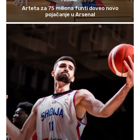
Arteta za 75 miliona funti doveo novo
pojačanje u Arsenal