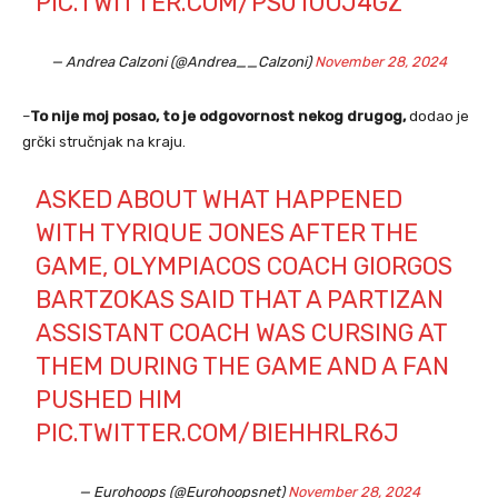
PIC.TWITTER.COM/PS01UOJ4GZ
— Andrea Calzoni (@Andrea__Calzoni)
November 28, 2024
–
To nije moj posao, to je odgovornost nekog drugog,
dodao je
grčki stručnjak na kraju.
ASKED ABOUT WHAT HAPPENED
WITH TYRIQUE JONES AFTER THE
GAME, OLYMPIACOS COACH GIORGOS
BARTZOKAS SAID THAT A PARTIZAN
ASSISTANT COACH WAS CURSING AT
THEM DURING THE GAME AND A FAN
PUSHED HIM
PIC.TWITTER.COM/BIEHHRLR6J
— Eurohoops (@Eurohoopsnet)
November 28, 2024