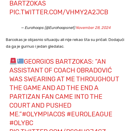
BARTZOKAS
PIC.TWITTER.COM/VHMY2A2JCB
— Eurohoops (@Eurohoopsnet)
November 28, 2024
Barcokas je objasnio situaciju ali nije rekao šta su pričali. Dodajući
da ga je gurnuo i jedan gledalac.
GEORGIOS BARTZOKAS: “AN
ASSISTANT OF COACH OBRADOVIĆ
WAS SWEARING AT ME THROUGHOUT
THE GAME AND AD THE END A
PARTIZAN FAN CAME INTO THE
COURT AND PUSHED
ME.”
#OLYMPIACOS
#EUROLEAGUE
#OLYBC