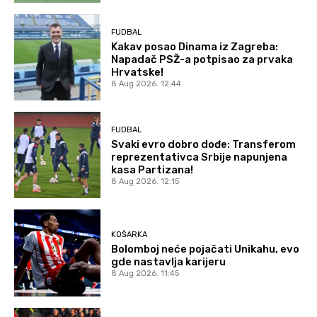
FUDBAL
Kakav posao Dinama iz Zagreba:
Napadač PSŽ-a potpisao za prvaka
Hrvatske!
8 Aug 2026. 12:44
FUDBAL
Svaki evro dobro dođe: Transferom
reprezentativca Srbije napunjena
kasa Partizana!
8 Aug 2026. 12:15
KOŠARKA
Bolomboj neće pojačati Unikahu, evo
gde nastavlja karijeru
8 Aug 2026. 11:45