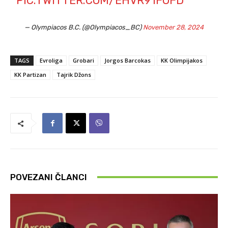
PIC.TWITTER.COM/EHVR91FOFD
— Olympiacos B.C. (@Olympiacos_BC)
November 28, 2024
TAGS
Evroliga
Grobari
Jorgos Barcokas
KK Olimpijakos
KK Partizan
Tajrik Džons
POVEZANI ČLANCI