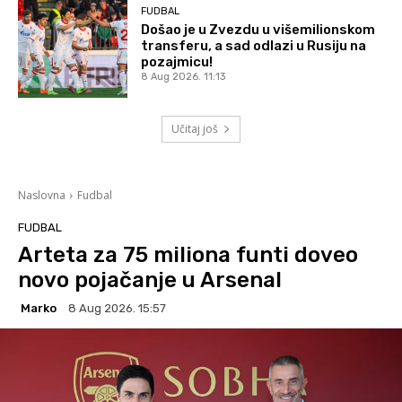
FUDBAL
Došao je u Zvezdu u višemilionskom
transferu, a sad odlazi u Rusiju na
pozajmicu!
8 Aug 2026. 11:13
Učitaj još