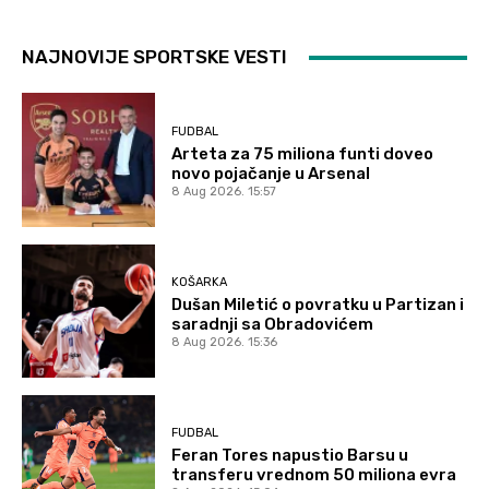
NAJNOVIJE SPORTSKE VESTI
FUDBAL
Arteta za 75 miliona funti doveo
novo pojačanje u Arsenal
8 Aug 2026. 15:57
KOŠARKA
Dušan Miletić o povratku u Partizan i
saradnji sa Obradovićem
8 Aug 2026. 15:36
FUDBAL
Feran Tores napustio Barsu u
transferu vrednom 50 miliona evra