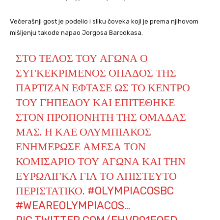
Večerašnji gost je podelio i sliku čoveka koji je prema njihovom
mišljenju takođe napao Jorgosa Barcokasa.
ΣΤΟ ΤΈΛΟΣ ΤΟΥ ΑΓΏΝΑ Ο
ΣΥΓΚΕΚΡΙΜΈΝΟΣ ΟΠΑΔΌΣ ΤΗΣ
ΠΑΡΤΙΖΆΝ ΈΦΤΑΣΕ ΩΣ ΤΟ ΚΈΝΤΡΟ
ΤΟΥ ΓΗΠΈΔΟΥ ΚΑΙ ΕΠΙΤΈΘΗΚΕ
ΣΤΟΝ ΠΡΟΠΟΝΗΤΉ ΤΗΣ ΟΜΆΔΑΣ
ΜΑΣ. Η ΚΑΕ ΟΛΥΜΠΙΑΚΟΣ
ΕΝΗΜΈΡΩΣΕ ΆΜΕΣΑ ΤΟΝ
ΚΟΜΙΣΆΡΙΟ ΤΟΥ ΑΓΏΝΑ ΚΑΙ ΤΗΝ
ΕΥΡΩΛΊΓΚΑ ΓΙΑ ΤΟ ΑΠΊΣΤΕΥΤΟ
ΠΕΡΙΣΤΑΤΙΚΌ.
#OLYMPIACOSBC
#WEAREOLYMPIACOS
…