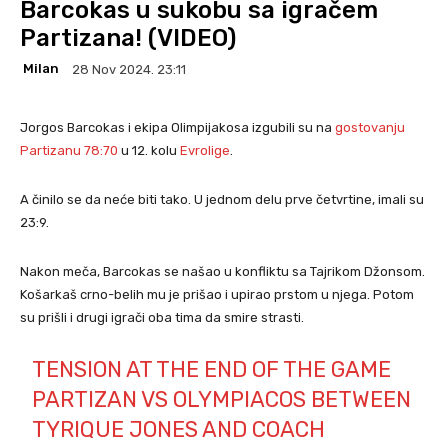
Barcokas u sukobu sa igračem
Partizana! (VIDEO)
Milan
28 Nov 2024. 23:11
Jorgos Barcokas i ekipa Olimpijakosa izgubili su na
gostovanju
Partizanu 78:70
u 12. kolu
Evrolige
.
A činilo se da neće biti tako. U jednom delu prve četvrtine, imali su
23:9.
Nakon meča, Barcokas se našao u konfliktu sa Tajrikom Džonsom.
Košarkaš crno-belih mu je prišao i upirao prstom u njega. Potom
su prišli i drugi igrači oba tima da smire strasti.
TENSION AT THE END OF THE GAME
PARTIZAN VS OLYMPIACOS BETWEEN
TYRIQUE JONES AND COACH