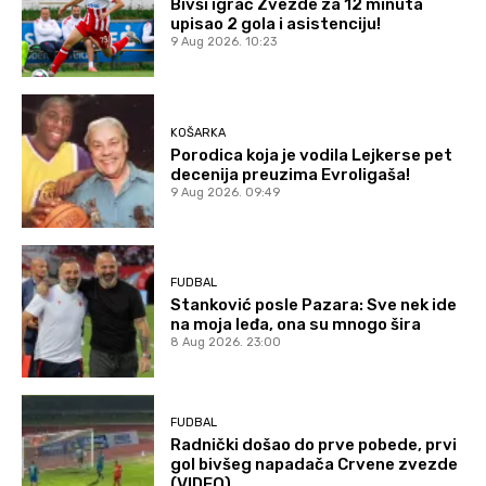
Bivši igrač Zvezde za 12 minuta
upisao 2 gola i asistenciju!
9 Aug 2026. 10:23
KOŠARKA
Porodica koja je vodila Lejkerse pet
decenija preuzima Evroligaša!
9 Aug 2026. 09:49
FUDBAL
Stanković posle Pazara: Sve nek ide
na moja leđa, ona su mnogo šira
8 Aug 2026. 23:00
FUDBAL
Radnički došao do prve pobede, prvi
gol bivšeg napadača Crvene zvezde
(VIDEO)