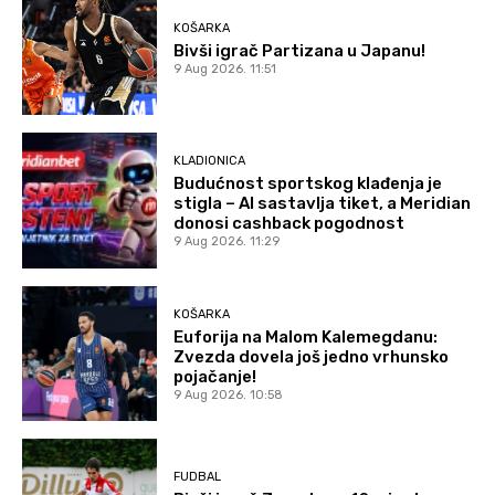
KOŠARKA
Bivši igrač Partizana u Japanu!
9 Aug 2026. 11:51
KLADIONICA
Budućnost sportskog klađenja je
stigla – AI sastavlja tiket, a Meridian
donosi cashback pogodnost
9 Aug 2026. 11:29
KOŠARKA
Euforija na Malom Kalemegdanu:
Zvezda dovela još jedno vrhunsko
pojačanje!
9 Aug 2026. 10:58
FUDBAL