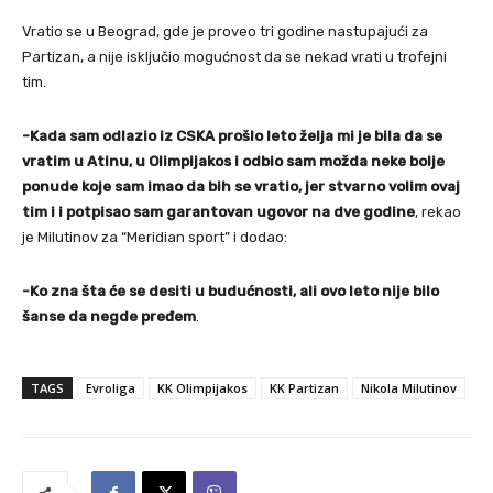
Vratio se u Beograd, gde je proveo tri godine nastupajući za
Partizan, a nije isključio mogućnost da se nekad vrati u trofejni
tim.
-Kada sam odlazio iz CSKA prošlo leto želja mi je bila da se
vratim u Atinu, u Olimpijakos i odbio sam možda neke bolje
ponude koje sam imao da bih se vratio, jer stvarno volim ovaj
tim i i potpisao sam garantovan ugovor na dve godine
, rekao
je Milutinov
za “Meridian sport” i dodao:
-Ko zna šta će se desiti u budućnosti, ali ovo leto nije bilo
šanse da negde pređem
.
TAGS
Evroliga
KK Olimpijakos
KK Partizan
Nikola Milutinov