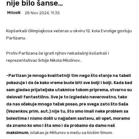
nije bilo šanse…
MilosN
28 Nov 2024. 11:35
Kopšarkaši Olimpiajkosa večeras u okviru 12. kola Evrolige gostuju
Partizanu.
Protiv Partizana će igrati njihov nekadašnji košarkaš i
reprezentativac Srbije Nikola Milutinov…
-Partizan je mnogo kvalitetniji tim nego što stanje na tabeli
pokazuje i da će kako vreme bude biti sve bolji i bolji. Kada kad
sam gledao prijateljske utakmice tokom priprema, stvarno su
delovali fantastično. Sve je to izgledalo neverovatno, tako
da nas očekuje mnogo težak posao, pre svega zato što Saša
(Vezenkov, prim. aut.) nije tu, što smo imali neke problem sa
bolestima i nismo došli u najjačem sastavu, ali opet, moramo
da znamo ko smo i šta smo i da probamo da damo naš
maksimum
, istakao je Miltunov
o meču sa bivšim timom.