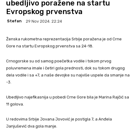
ubedljivo poražene na startu
Evropskog prvenstva
Stefan
29 Nov 2024. 22:24
Ženska rukometna reprezentacija Srbije poražena je od Crne
Gore na startu Evropskog prvenstva sa 24-18.
Crnogorske su od samog poečetka vodile i tokom prvog
poluvremena imale i četiri gola prednosti, dok su tokom drugog
dela vodile i sa +7, a naše devojke su najviše uspele da smanje na
-3.
Ubedljivo najefikasnija u pobedi Crne Gore bila je Marina Rajčić sa
11 golova.
U redovima Srbije Jovana Jovović je postigla 7, a Anđela
Janjušević dva gola manje.