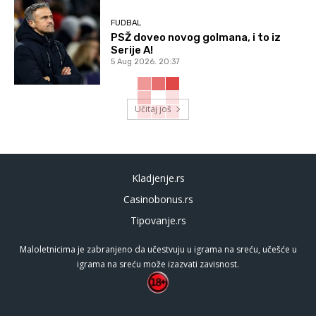
FUDBAL
PSŽ doveo novog golmana, i to iz
Serije A!
5 Aug 2026. 20:37
Učitaj još
Kladjenje.rs
Casinobonus.rs
Tipovanje.rs
Maloletnicima je zabranjeno da učestvuju u igrama na sreću, učešće u
igrama na sreću može izazvati zavisnost.