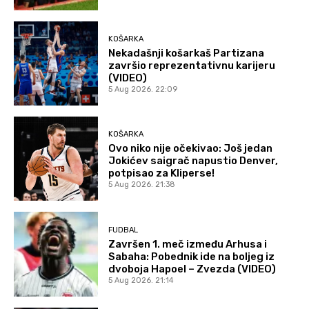
KOŠARKA
Nekadašnji košarkaš Partizana
završio reprezentativnu karijeru
(VIDEO)
5 Aug 2026. 22:09
KOŠARKA
Ovo niko nije očekivao: Još jedan
Jokićev saigrač napustio Denver,
potpisao za Kliperse!
5 Aug 2026. 21:38
FUDBAL
Završen 1. meč između Arhusa i
Sabaha: Pobednik ide na boljeg iz
dvoboja Hapoel – Zvezda (VIDEO)
5 Aug 2026. 21:14