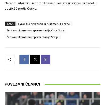
Narednu utakmicu u grupi B naše rukometašice igraju u nedelju
od 20.30 protiv Češke.
TAGS
Evropsko prvenstvo u rukometu za žene
Ženska rukometna reprezentacija Crne Gore
Ženska rukometna reprezentacija Srbije
POVEZANI ČLANCI