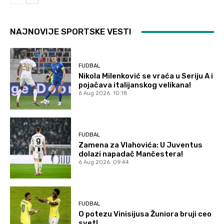
NAJNOVIJE SPORTSKE VESTI
FUDBAL
Nikola Milenković se vraća u Seriju A i
pojačava italijanskog velikana!
6 Aug 2026. 10:18
FUDBAL
Zamena za Vlahovića: U Juventus
dolazi napadač Mančestera!
6 Aug 2026. 09:44
FUDBAL
O potezu Vinisijusa Žuniora bruji ceo
svet!