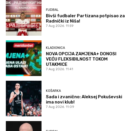
FUDBAL
Bivši fudbaler Partizana potpisao za
Radnički iz Niša!
7 Aug 2026. 11:59
KLADIONICA
NOVA OPCIJA ZAMJENA+ DONOSI
VEĆU FLEKSIBILNOST TOKOM
UTAKMICE
7 Aug 2026. 11:41
KOŠARKA
Sada i zvanično: Aleksej Pokuševski
ima novi klub!
7 Aug 2026. 11:09