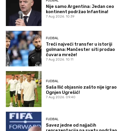
FUDBAL
Nije samo Argentina: Jedan ceo
kontinent podržao Infantina!
7 Aug 2026. 10:39
FUDBAL
Treći najveći transfer u istoriji
golmana: Mančester siti prodao
čuvara mreže!
7 Aug 2026. 10:11
FUDBAL
Saša Ilić objasnio zašto nije igrao
Ognjen Ugrešić!
7 Aug 2026. 09:40
FUDBAL
Savez jedne od najjačih
reprezentacija na svetu podržao