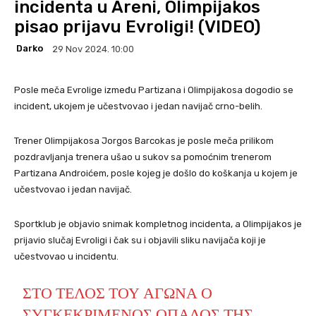
incidenta u Areni, Olimpijakos
pisao prijavu Evroligi! (VIDEO)
Darko
29 Nov 2024. 10:00
Posle meča Evrolige između Partizana i Olimpijakosa dogodio se
incident, ukojem je učestvovao i jedan navijač crno-belih.
Trener Olimpijakosa Jorgos Barcokas je posle meča prilikom
pozdravljanja trenera ušao u sukov sa pomoćnim trenerom
Partizana Androićem, posle kojeg je došlo do koškanja u kojem je
učestvovao i jedan navijač.
Sportklub je objavio snimak kompletnog incidenta, a Olimpijakos je
prijavio slučaj Evroligi i čak su i objavili sliku navijača koji je
učestvovao u incidentu.
ΣΤΟ ΤΈΛΟΣ ΤΟΥ ΑΓΏΝΑ Ο
ΣΥΓΚΕΚΡΙΜΈΝΟΣ ΟΠΑΔΌΣ ΤΗΣ