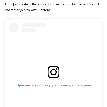
Sada je na potezu Evroliga koja će morati da donese odluku da li
ima materijala za kaznu aktera.
Прикажи ову објаву у апликацији Instagram