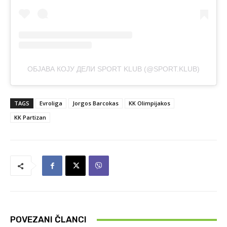
ОБЈАВА КОЈУ ДЕЛИ SPORT KLUB (@SPORT.KLUB)
TAGS
Evroliga
Jorgos Barcokas
KK Olimpijakos
KK Partizan
POVEZANI ČLANCI