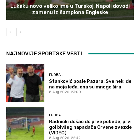
Lukaku novo veliko ime u Turskoj, Napoli dovodi
zamenu iz šampiona Engleske
NAJNOVIJE SPORTSKE VESTI
FUDBAL
Stanković posle Pazara: Sve nek ide
na moja leđa, ona su mnogo šira
8 Aug 2026. 23:00
FUDBAL
Radnički došao do prve pobede, prvi
gol bivšeg napadača Crvene zvezde
(VIDEO)
8 Aug 2026. 22:42