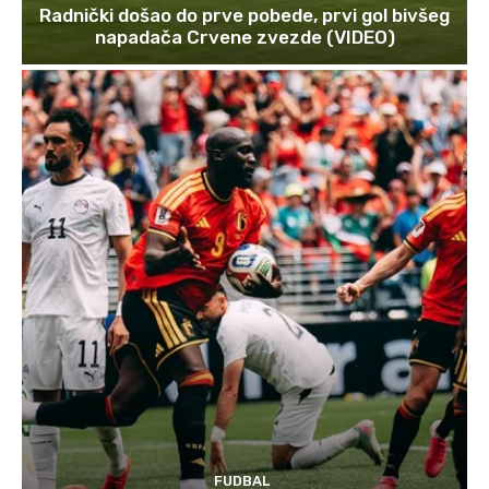
Radnički došao do prve pobede, prvi gol bivšeg
napadača Crvene zvezde (VIDEO)
FUDBAL