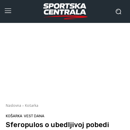
Naslovna
Košarka
KOŠARKA
VEST DANA
Sferopulos o ubedljivoj pobedi