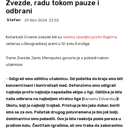
Zvezde, radu tokom pauze i
odbrani
Stefan
29 Nov 2024. 23:02
Košarkaši Crvene zvezde bili su
veoma ubedljivi protiv Bajerna
večeras u Beogradskoj areni u 12. kolu Evrolige.
Trene Zvezde Janis Sferopulos govorio je o pobedi nakon
utakmice.
–
Odigrali smo odličnu utakmicu. Od početka do kraja smo bili
koncentrisani i kontrolisali meč. Defanzivno smo odigrali
najbolje protiv najbolje napadačke ekipe u ligi. Odlična je bila
naša odbrana na najboljem strelcu lige (
Karsenu Edvardsu
)i
Obstu, koji je najbolji trojkaš. Pristup je bio jako dobar, borili
smo se za ovo. Početak drugog poluvremena je bio još bolji,
dominantno smo pobedili. Ovo je bila reakcija posle poraza u
prošlom kolu. Čestitam igračima, ali ovo treba da zaboravimo