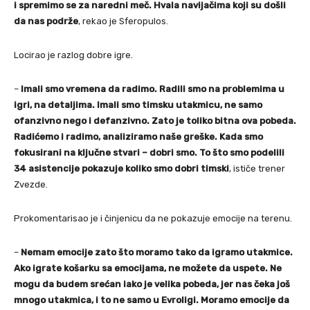
i spremimo se za naredni meč. Hvala navijačima koji su došli
da nas podrže
, rekao je Sferopulos.
Locirao je razlog dobre igre.
–
Imali smo vremena da radimo. Radili smo na problemima u
igri, na detaljima. Imali smo timsku utakmicu, ne samo
ofanzivno nego i defanzivno. Zato je toliko bitna ova pobeda.
Radićemo i radimo, analiziramo naše greške. Kada smo
fokusirani na ključne stvari – dobri smo. To što smo podelili
34 asistencije pokazuje koliko smo dobri timski
, ističe trener
Zvezde.
Prokomentarisao je i činjenicu da ne pokazuje emocije na terenu.
–
Nemam emocije zato što moramo tako da igramo utakmice.
Ako igrate košarku sa emocijama, ne možete da uspete. Ne
mogu da budem srećan iako je velika pobeda, jer nas čeka još
mnogo utakmica, i to ne samo u Evroligi. Moramo emocije da