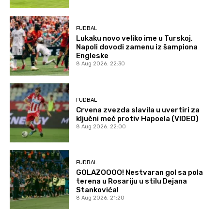
FUDBAL
Lukaku novo veliko ime u Turskoj,
Napoli dovodi zamenu iz šampiona
Engleske
8 Aug 2026. 22:30
FUDBAL
Crvena zvezda slavila u uvertiri za
ključni meč protiv Hapoela (VIDEO)
8 Aug 2026. 22:00
FUDBAL
GOLAZOOOO! Nestvaran gol sa pola
terena u Rosariju u stilu Dejana
Stankovića!
8 Aug 2026. 21:20