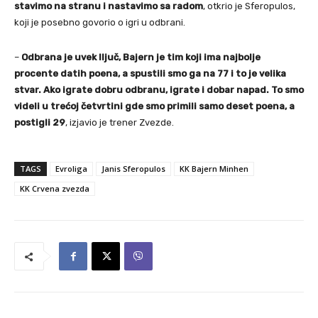
stavimo na stranu i nastavimo sa radom
, otkrio je Sferopulos,
koji je posebno govorio o igri u odbrani.
–
Odbrana je uvek lljuč, Bajern je tim koji ima najbolje
procente datih poena, a spustili smo ga na 77 i to je velika
stvar. Ako igrate dobru odbranu, igrate i dobar napad. To smo
videli u trećoj četvrtini gde smo primili samo deset poena, a
postigli 29
, izjavio je trener Zvezde.
TAGS
Evroliga
Janis Sferopulos
KK Bajern Minhen
KK Crvena zvezda