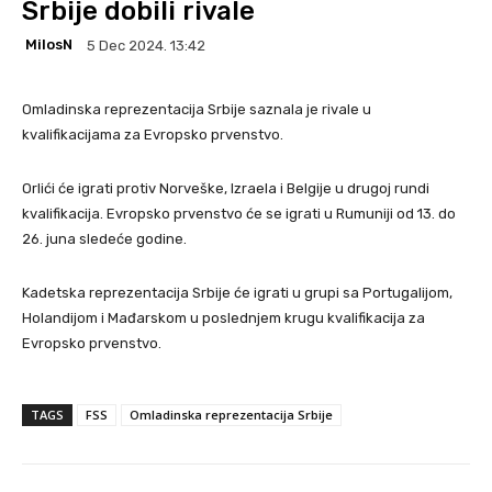
Srbije dobili rivale
MilosN
5 Dec 2024. 13:42
Omladinska reprezentacija Srbije saznala je rivale u
kvalifikacijama za Evropsko prvenstvo.
Orlići će igrati protiv Norveške, Izraela i Belgije u drugoj rundi
kvalifikacija. Evropsko prvenstvo će se igrati u Rumuniji od 13. do
26. juna sledeće godine.
Kadetska reprezentacija Srbije će igrati u grupi sa Portugalijom,
Holandijom i Mađarskom u poslednjem krugu kvalifikacija za
Evropsko prvenstvo.
TAGS
FSS
Omladinska reprezentacija Srbije