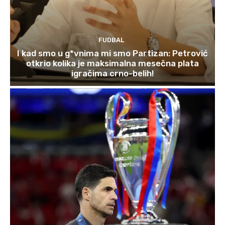
FUDBAL
I kad smo u g*vnima mi smo Partizan: Petrović
otkrio kolika je maksimalna mesečna plata
igračima crno-belih!