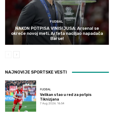
FUDBAL
NAKON POTPISA VINISIJUSA: Arsenal se
okreće novoj meti, Arteta naciljao napadača
Barse!
NAJNOVIJE SPORTSKE VESTI
FUDBAL
Velikan stao u red za potpis
Tiknizjana
7 Aug 2026. 16:54