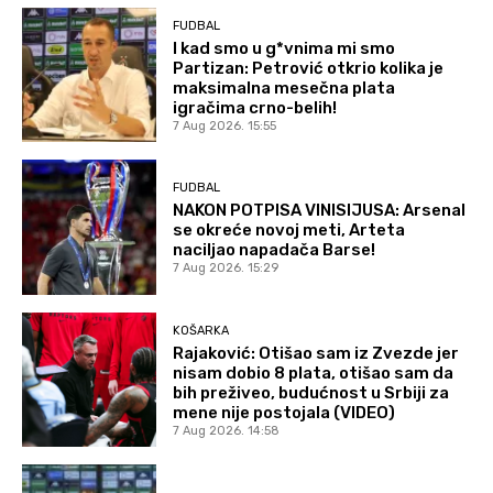
FUDBAL
I kad smo u g*vnima mi smo
Partizan: Petrović otkrio kolika je
maksimalna mesečna plata
igračima crno-belih!
7 Aug 2026. 15:55
FUDBAL
NAKON POTPISA VINISIJUSA: Arsenal
se okreće novoj meti, Arteta
naciljao napadača Barse!
7 Aug 2026. 15:29
KOŠARKA
Rajaković: Otišao sam iz Zvezde jer
nisam dobio 8 plata, otišao sam da
bih preživeo, budućnost u Srbiji za
mene nije postojala (VIDEO)
7 Aug 2026. 14:58