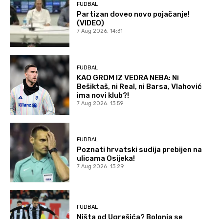
FUDBAL
Partizan doveo novo pojačanje!
(VIDEO)
7 Aug 2026. 14:31
FUDBAL
KAO GROM IZ VEDRA NEBA: Ni
Bešiktaš, ni Real, ni Barsa, Vlahović
ima novi klub?!
7 Aug 2026. 13:59
FUDBAL
Poznati hrvatski sudija prebijen na
ulicama Osijeka!
7 Aug 2026. 13:29
FUDBAL
Ništa od Ugrešića? Bolonja se