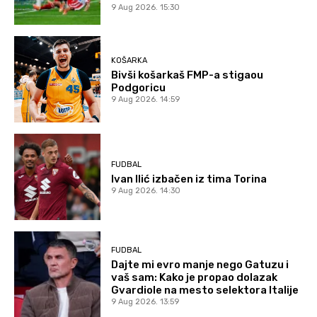
9 Aug 2026. 15:30
KOŠARKA
Bivši košarkaš FMP-a stigaou
Podgoricu
9 Aug 2026. 14:59
FUDBAL
Ivan Ilić izbačen iz tima Torina
9 Aug 2026. 14:30
FUDBAL
Dajte mi evro manje nego Gatuzu i
vaš sam: Kako je propao dolazak
Gvardiole na mesto selektora Italije
9 Aug 2026. 13:59