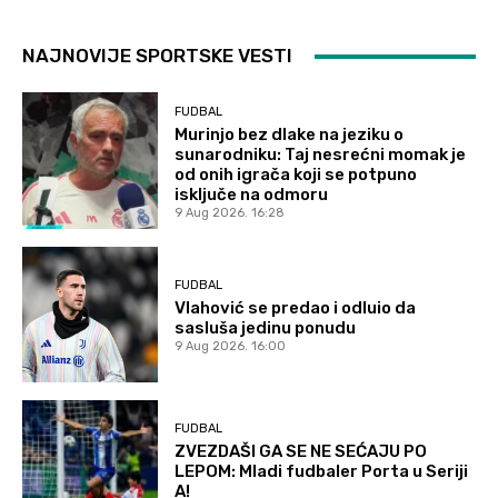
NAJNOVIJE SPORTSKE VESTI
FUDBAL
Murinjo bez dlake na jeziku o
sunarodniku: Taj nesrećni momak je
od onih igrača koji se potpuno
isključe na odmoru
9 Aug 2026. 16:28
FUDBAL
Vlahović se predao i odluio da
sasluša jedinu ponudu
9 Aug 2026. 16:00
FUDBAL
ZVEZDAŠI GA SE NE SEĆAJU PO
LEPOM: Mladi fudbaler Porta u Seriji
A!