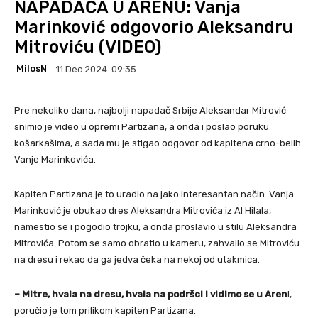
NAPADAČA U ARENU: Vanja
Marinković odgovorio Aleksandru
Mitroviću (VIDEO)
MilosN
11 Dec 2024. 09:35
Pre nekoliko dana, najbolji napadač Srbije Aleksandar Mitrović
snimio je video u opremi Partizana, a onda i poslao poruku
košarkašima, a sada mu je stigao odgovor od kapitena crno-belih
Vanje Marinkovića.
Kapiten Partizana je to uradio na jako interesantan način. Vanja
Marinković je obukao dres Aleksandra Mitrovića iz Al Hilala,
namestio se i pogodio trojku, a onda proslavio u stilu Aleksandra
Mitrovića. Potom se samo obratio u kameru, zahvalio se Mitroviću
na dresu i rekao da ga jedva čeka na nekoj od utakmica.
– Mitre, hvala na dresu, hvala na podršci i vidimo se u Aren
i,
poručio je tom prilikom kapiten Partizana.