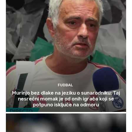
FUDBAL
Murinjo bez dlake na jeziku o sunarodniku: Taj
nesrećni momak je od onih igrača koji se
potpuno isključe na odmoru