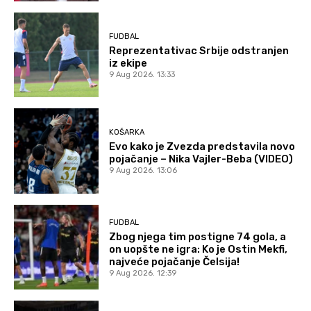
FUDBAL
Reprezentativac Srbije odstranjen
iz ekipe
9 Aug 2026. 13:33
KOŠARKA
Evo kako je Zvezda predstavila novo
pojačanje – Nika Vajler-Beba (VIDEO)
9 Aug 2026. 13:06
FUDBAL
Zbog njega tim postigne 74 gola, a
on uopšte ne igra: Ko je Ostin Mekfi,
najveće pojačanje Čelsija!
9 Aug 2026. 12:39