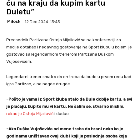
ću na kraju da kupim kartu
Duletu”
MilosN
12 Dec 2024. 13:45
Predsednik Partizana Ostoja Mijailović se na konferenciji za
medije dotakao i nedavnog gostovanja na Sport klubu u kojem je
gostovao sa legendarniom trenerom Partizana Duškom
Vujoševićem.
Legendarni trener smatra da on treba da bude u prvom redu kad
igra Partizan, a ne negde drugde…
–
Pošto je vama iz Sport kluba stalo da Dule dobije kartu, a svi
je plaćaju, kupite mu vi kartu. Ne šalim se, stvarno mislim
,
rekao je Ostoja Mijailović
i dodao.
-Ako Duška Vujoševića od mene treba da brani neko ko je
godinama uništavao ovaj klub i koji je poslednja osoba koja