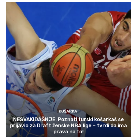
KOŠARKA
NESVAKIDAŠNJE: Poznati turski košarkaš se
prijavio za Draft ženske NBA lige – tvrdi da ima
prava na to!