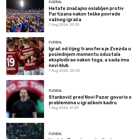
FUDBAL
Hetafe značajno oslabljen protiv
Partizana nakon teške povrede
važnog igrača
7 Aug 2026. 22:30
FUDBAL
Igrač od čijeg transfera je Zvezda u
poslednjem momentu odustala
eksplodirao nakon toga, a sada ima
novi klub
7 Aug 2026. 22:00
FUDBAL
Stanković pred Novi Pazar govorio o
problemima u igračkom kadru
7 Aug 2026. 21:30
FUDBAL