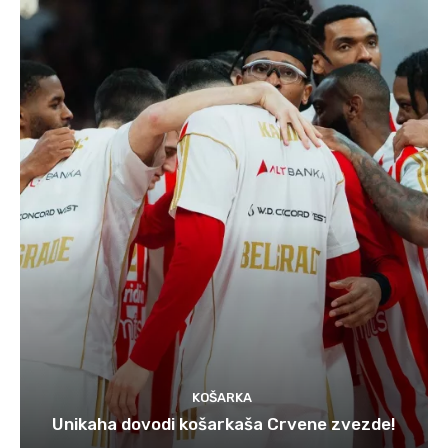
KOŠARKA
Unikaha dovodi košarkaša Crvene zvezde!