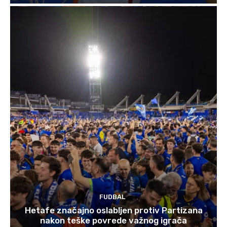
FUDBAL
Hetafe značajno oslabljen protiv Partizana
nakon teške povrede važnog igrača