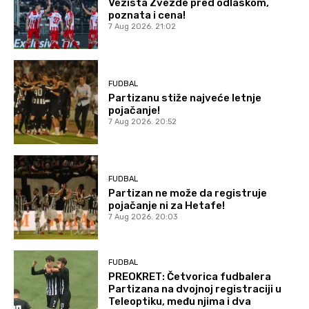
Vezista Zvezde pred odlaskom,
poznata i cena!
7 Aug 2026. 21:02
FUDBAL
Partizanu stiže najveće letnje
pojačanje!
7 Aug 2026. 20:52
FUDBAL
Partizan ne može da registruje
pojačanje ni za Hetafe!
7 Aug 2026. 20:03
FUDBAL
PREOKRET: Četvorica fudbalera
Partizana na dvojnoj registraciji u
Teleoptiku, među njima i dva