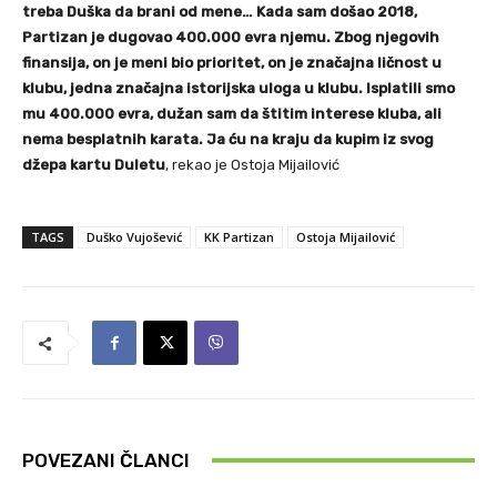
treba Duška da brani od mene… Kada sam došao 2018,
Partizan je dugovao 400.000 evra njemu. Zbog njegovih
finansija, on je meni bio prioritet, on je značajna ličnost u
klubu, jedna značajna istorijska uloga u klubu. Isplatili smo
mu 400.000 evra, dužan sam da štitim interese kluba, ali
nema besplatnih karata. Ja ću na kraju da kupim iz svog
džepa kartu Duletu
, rekao je Ostoja Mijailović
TAGS
Duško Vujošević
KK Partizan
Ostoja Mijailović
POVEZANI ČLANCI