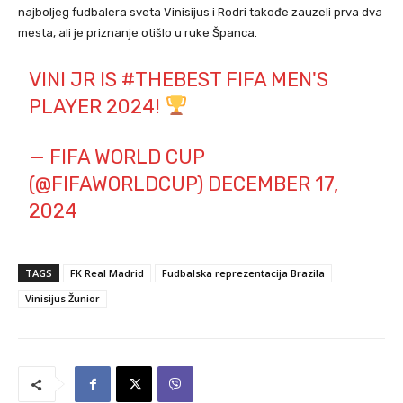
najboljeg fudbalera sveta Vinisijus i Rodri takođe zauzeli prva dva
mesta, ali je priznanje otišlo u ruke Španca.
VINI JR IS
#THEBEST
FIFA MEN'S
PLAYER 2024!
— FIFA WORLD CUP
(@FIFAWORLDCUP)
DECEMBER 17,
2024
TAGS
FK Real Madrid
Fudbalska reprezentacija Brazila
Vinisijus Žunior