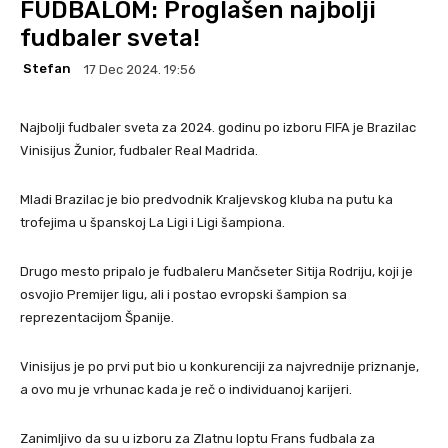
FUDBALOM: Proglašen najbolji
fudbaler sveta!
Stefan
17 Dec 2024. 19:56
Najbolji fudbaler sveta za 2024. godinu po izboru FIFA je Brazilac
Vinisijus Žunior, fudbaler Real Madrida.
Mladi Brazilac je bio predvodnik Kraljevskog kluba na putu ka
trofejima u španskoj La Ligi i Ligi šampiona.
Drugo mesto pripalo je fudbaleru Mančseter Sitija Rodriju, koji je
osvojio Premijer ligu, ali i postao evropski šampion sa
reprezentacijom Španije.
Vinisijus je po prvi put bio u konkurenciji za najvrednije priznanje,
a ovo mu je vrhunac kada je reč o individuanoj karijeri.
Zanimljivo da su u izboru za Zlatnu loptu Frans fudbala za