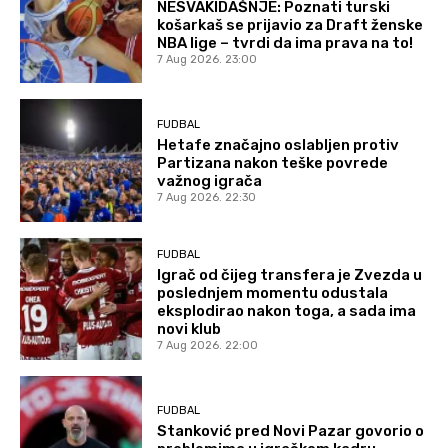
NESVAKIDAŠNJE: Poznati turski
košarkaš se prijavio za Draft ženske
NBA lige – tvrdi da ima prava na to!
7 Aug 2026. 23:00
FUDBAL
Hetafe značajno oslabljen protiv
Partizana nakon teške povrede
važnog igrača
7 Aug 2026. 22:30
FUDBAL
Igrač od čijeg transfera je Zvezda u
poslednjem momentu odustala
eksplodirao nakon toga, a sada ima
novi klub
7 Aug 2026. 22:00
FUDBAL
Stanković pred Novi Pazar govorio o