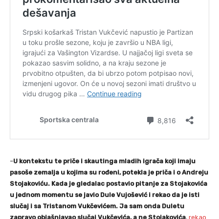
–
U kontekstu te priče i skautinga mladih igrača koji imaju
pasoše zemalja u kojima su rođeni, potekla je priča i o Andreju
Stojakoviću. Kada je gledalac postavio pitanje za Stojakovića
u jednom momentu se javio Dule Vujošević i rekao da je isti
slučaj i sa Tristanom Vukčevićem. Ja sam onda Duletu
zapravo objašnjavao slučaj Vukčevića, a ne Stojakovića
,
rekao