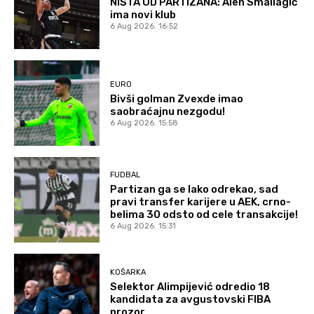
NIŠTA OD PARTIZANA: Alen Smailagić
ima novi klub
6 Aug 2026. 16:52
EURO
Bivši golman Zvexde imao
saobraćajnu nezgodu!
6 Aug 2026. 15:58
FUDBAL
Partizan ga se lako odrekao, sad
pravi transfer karijere u AEK, crno-
belima 30 odsto od cele transakcije!
6 Aug 2026. 15:31
KOŠARKA
Selektor Alimpijević odredio 18
kandidata za avgustovski FIBA
prozor