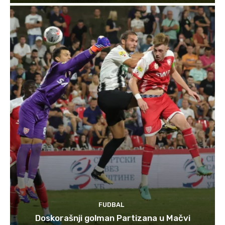
FUDBAL
Doskorašnji golman Partizana u Mačvi