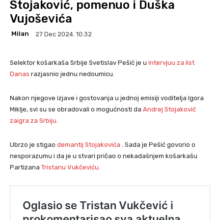
Stojaković, pomenuo i Duška
Vujoševića
Milan
27 Dec 2024. 10:32
Selektor košarkaša Srbije Svetislav Pešić je u
intervjuu za list
Danas
razjasnio jednu nedoumicu.
Nakon njegove izjave i gostovanja u jednoj emisiji voditelja Igora
Miklje, svi su se obradovali o mogućnosti da
Andrej Stojaković
zaigra za Srbiju.
Ubrzo je stigao
demantij Stojakovića
. Sada je Pešić govorio o
nesporazumu i da je u stvari pričao o nekadašnjem košarkašu
Partizana
Tristanu Vukčeviću.