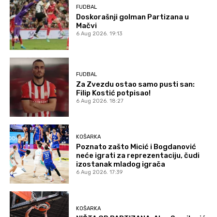
FUDBAL
Doskorašnji golman Partizana u
Mačvi
6 Aug 2026. 19:13
FUDBAL
Za Zvezdu ostao samo pusti san:
Filip Kostić potpisao!
6 Aug 2026. 18:27
KOŠARKA
Poznato zašto Micić i Bogdanović
neće igrati za reprezentaciju, čudi
izostanak mladog igrača
6 Aug 2026. 17:39
KOŠARKA