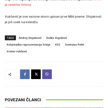
je selektor Orlova.
Vukčević je ove sezone skoro upisao prve NBA poene. Stojaković
je još uvek na koledžu.
TAGS
Andrej Stojaković
Duško Vujošević
Košarkaška reprezentacija Srbije
KSS
Svetislav Pešić
tristan vukčević
POVEZANI ČLANCI