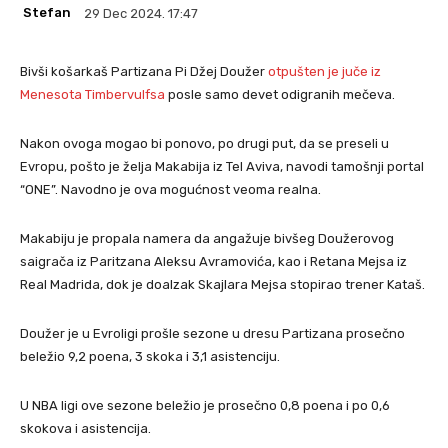
Stefan
29 Dec 2024. 17:47
Bivši košarkaš Partizana Pi Džej Doužer
otpušten je juče iz
Menesota Timbervulfsa
posle samo devet odigranih mečeva.
Nakon ovoga mogao bi ponovo, po drugi put, da se preseli u
Evropu, pošto je želja Makabija iz Tel Aviva, navodi tamošnji portal
“ONE”. Navodno je ova mogućnost veoma realna.
Makabiju je propala namera da angažuje bivšeg Doužerovog
saigrača iz Paritzana Aleksu Avramovića, kao i Retana Mejsa iz
Real Madrida, dok je doalzak Skajlara Mejsa stopirao trener Kataš.
Doužer je u Evroligi prošle sezone u dresu Partizana prosečno
beležio 9,2 poena, 3 skoka i 3,1 asistenciju.
U NBA ligi ove sezone beležio je prosečno 0,8 poena i po 0,6
skokova i asistencija.