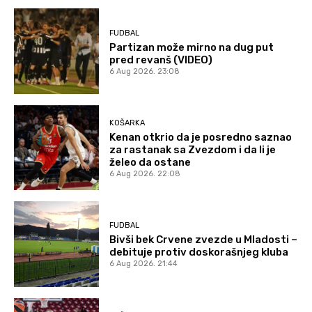
FUDBAL
Partizan može mirno na dug put
pred revanš (VIDEO)
6 Aug 2026. 23:08
KOŠARKA
Kenan otkrio da je posredno saznao
za rastanak sa Zvezdom i da li je
želeo da ostane
6 Aug 2026. 22:08
FUDBAL
Bivši bek Crvene zvezde u Mladosti –
debituje protiv doskorašnjeg kluba
6 Aug 2026. 21:44