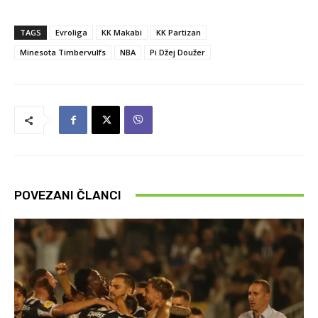
TAGS
Evroliga
KK Makabi
KK Partizan
Minesota Timbervulfs
NBA
Pi Džej Doužer
POVEZANI ČLANCI