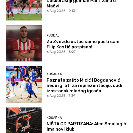
Doskorašnji golman Partizana u
Mačvi
6 Aug 2026. 19:13
FUDBAL
Za Zvezdu ostao samo pusti san:
Filip Kostić potpisao!
6 Aug 2026. 18:27
KOŠARKA
Poznato zašto Micić i Bogdanović
neće igrati za reprezentaciju, čudi
izostanak mladog igrača
6 Aug 2026. 17:39
KOŠARKA
NIŠTA OD PARTIZANA: Alen Smailagić
ima novi klub