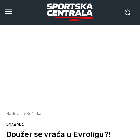
Naslovna
Košarka
KOŠARKA
Doužer se vraća u Evroligu?!