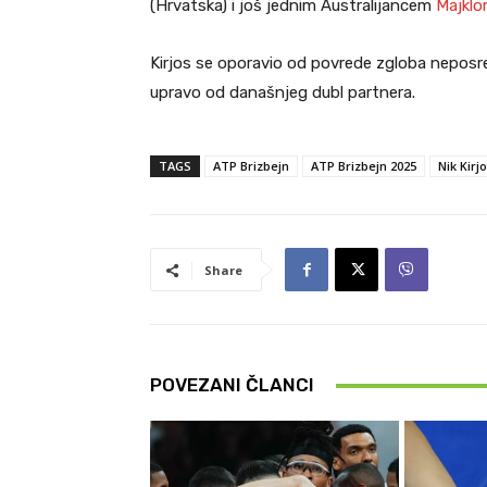
(Hrvatska) i još jednim Australijancem
Majkl
Kirjos se oporavio od povrede zgloba neposre
upravo od današnjeg dubl partnera.
TAGS
ATP Brizbejn
ATP Brizbejn 2025
Nik Kirj
Share
POVEZANI ČLANCI