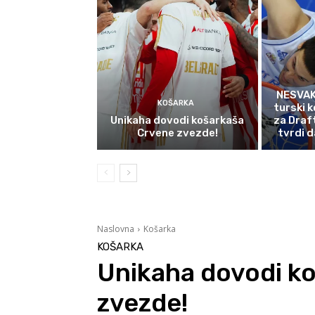
NESVAK
KOŠARKA
turski k
Unikaha dovodi košarkaša
za Draf
Crvene zvezde!
tvrdi d