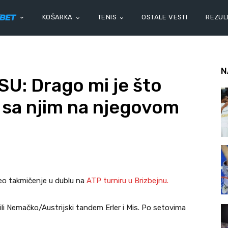
KOŠARKA
TENIS
OSTALE VESTI
REZULT
N
U: Drago mi je što
 sa njim na njegovom
eo takmičenje u dublu na
ATP turniru u Brizbejnu.
ili Nemačko/Austrijski tandem Erler i Mis. Po setovima