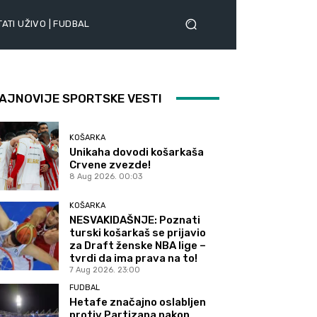
ATI UŽIVO | FUDBAL
AJNOVIJE SPORTSKE VESTI
KOŠARKA
Unikaha dovodi košarkaša
Crvene zvezde!
8 Aug 2026. 00:03
KOŠARKA
NESVAKIDAŠNJE: Poznati
turski košarkaš se prijavio
za Draft ženske NBA lige –
tvrdi da ima prava na to!
7 Aug 2026. 23:00
FUDBAL
Hetafe značajno oslabljen
protiv Partizana nakon