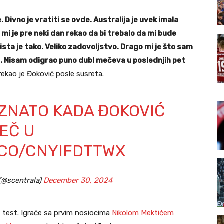
 Divno je vratiti se ovde. Australija je uvek imala
ik mi je pre neki dan rekao da bi trebalo da mi bude
ista je tako. Veliko zadovoljstvo. Drago mi je što sam
u. Nisam odigrao puno dubl mečeva u poslednjih pet
 rekao je Đoković posle susreta.
ZNATO KADA ĐOKOVIĆ
MEČ U
.CO/CNYIFDTTWX
(@scentrala)
December 30, 2024
i test. Igraće sa prvim nosiocima
Nikolom Mektićem