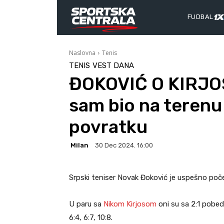
FUDBAL
Naslovna
Tenis
TENIS
VEST DANA
ĐOKOVIĆ O KIRJOS
sam bio na terenu
povratku
Milan
30 Dec 2024. 16:00
Srpski teniser Novak Đoković je uspešno poč
U paru sa
Nikom Kirjosom
oni su sa 2:1 pobed
6:4, 6:7, 10:8.