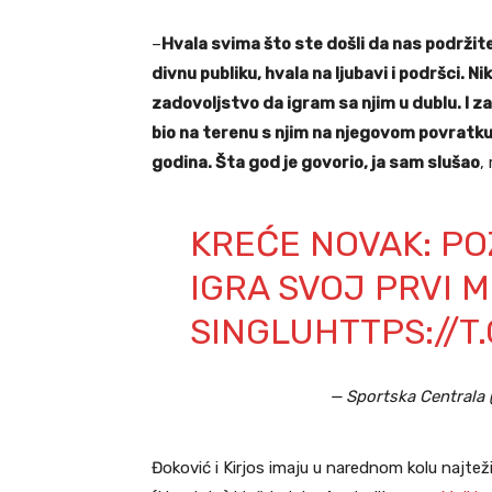
–
Hvala svima što ste došli da nas podržite.
divnu publiku, hvala na ljubavi i podršci. N
zadovoljstvo da igram sa njim u dublu. I za
bio na terenu s njim na njegovom povratk
godina. Šta god je govorio, ja sam slušao
,
KREĆE NOVAK: PO
IGRA SVOJ PRVI 
SINGLU
HTTPS://T
— Sportska Centrala 
Đoković i Kirjos imaju u narednom kolu najtež