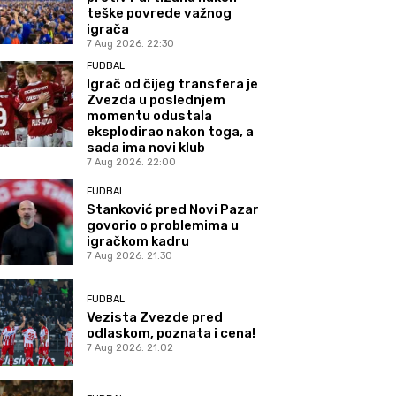
teške povrede važnog
igrača
7 Aug 2026. 22:30
FUDBAL
Igrač od čijeg transfera je
Zvezda u poslednjem
momentu odustala
eksplodirao nakon toga, a
sada ima novi klub
7 Aug 2026. 22:00
FUDBAL
Stanković pred Novi Pazar
govorio o problemima u
igračkom kadru
7 Aug 2026. 21:30
FUDBAL
Vezista Zvezde pred
odlaskom, poznata i cena!
7 Aug 2026. 21:02