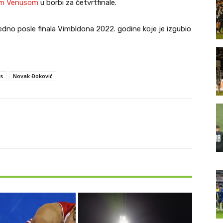
om Venusom
u borbi za četvrtfinale.
dno posle finala Vimbldona 2022. godine koje je izgubio
os
Novak Đoković