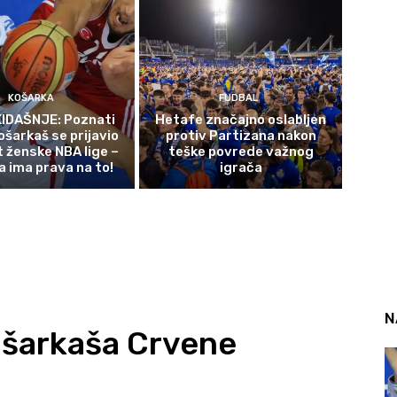
KOŠARKA
FUDBAL
IDAŠNJE: Poznati
Hetafe značajno oslabljen
ošarkaš se prijavio
protiv Partizana nakon
t ženske NBA lige –
teške povrede važnog
a ima prava na to!
igrača