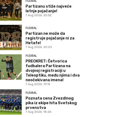
FUDBAL
Partizanu stiže najveće
letnje pojačanje!
7 Aug 2026. 20:52
FUDBAL
Partizan ne može da
registruje pojačanje ni za
Hetafe!
7 Aug 2026. 20:03
FUDBAL
PREOKRET: Četvorica
fudbalera Partizana na
dvojnoj registraciji u
Teleoptiku, među njima i dva
neočekivana imena!
7 Aug 2026. 19:15
FUDBAL
Poznata cena Zvezdinog
pika iz ekipe hita Svetskog
prvenstva
7 Aug 2026. 18:26