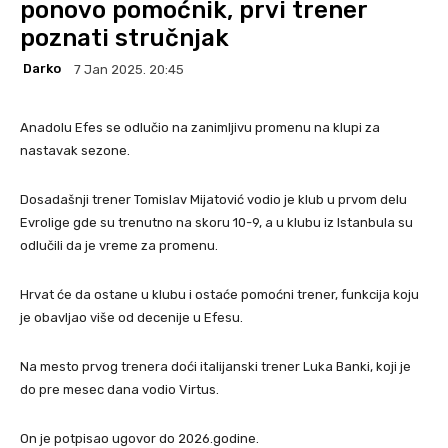
ponovo pomoćnik, prvi trener
poznati stručnjak
Darko
7 Jan 2025. 20:45
Anadolu Efes se odlučio na zanimljivu promenu na klupi za
nastavak sezone.
Dosadašnji trener Tomislav Mijatović vodio je klub u prvom delu
Evrolige gde su trenutno na skoru 10-9, a u klubu iz Istanbula su
odlučili da je vreme za promenu.
Hrvat će da ostane u klubu i ostaće pomoćni trener, funkcija koju
je obavljao više od decenije u Efesu.
Na mesto prvog trenera doći italijanski trener Luka Banki, koji je
do pre mesec dana vodio Virtus.
On je potpisao ugovor do 2026.godine.