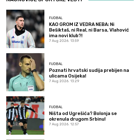
FUDBAL
KAO GROM IZ VEDRA NEBA: Ni
Bešiktaš, ni Real, ni Barsa, Vlahović
ima novi klub?!
7 Aug 2026. 13:59
FUDBAL
Poznati hrvatski sudija prebijen na
ulicama Osijeka!
7 Aug 2026. 13:29
FUDBAL
Ništa od Ugrešića? Bolonja se
okrenula drugom Srbinu!
7 Aug 2026. 12:57