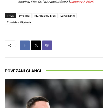
— Anadolu Efes SK (@AnadoluEfesSK)
January 7, 2025
TAGS
Evroliga
KK Anadolu Efes
Luka Banki
Tomislav Mijatović
POVEZANI ČLANCI