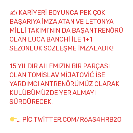
✍️ KARIYERI BOYUNCA PEK ÇOK
BAŞARIYA IMZA ATAN VE LETONYA
MILLI TAKIMI’NIN DA BAŞANTRENÖRÜ
OLAN LUCA BANCHI ILE 1+1
SEZONLUK SÖZLEŞME IMZALADIK!
15 YILDIR AILEMIZIN BIR PARÇASI
OLAN TOMISLAV MIJATOVIĆ ISE
YARDIMCI ANTRENÖRÜMÜZ OLARAK
KULÜBÜMÜZDE YER ALMAYI
SÜRDÜRECEK.
…
PIC.TWITTER.COM/R6AS4HRB2O