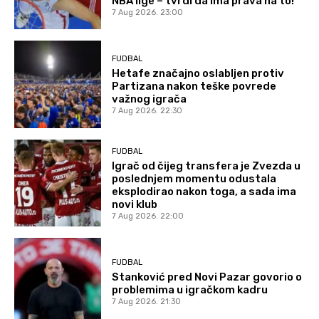
NBA lige – tvrdi da ima prava na to!
7 Aug 2026. 23:00
FUDBAL
Hetafe značajno oslabljen protiv
Partizana nakon teške povrede
važnog igrača
7 Aug 2026. 22:30
FUDBAL
Igrač od čijeg transfera je Zvezda u
poslednjem momentu odustala
eksplodirao nakon toga, a sada ima
novi klub
7 Aug 2026. 22:00
FUDBAL
Stanković pred Novi Pazar govorio o
problemima u igračkom kadru
7 Aug 2026. 21:30