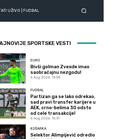
ATI UŽIVO | FUDBAL
AJNOVIJE SPORTSKE VESTI
EURO
Bivši golman Zvexde imao
saobraćajnu nezgodu!
6 Aug 2026. 15:58
FUDBAL
Partizan ga se lako odrekao,
sad pravi transfer karijere u
AEK, crno-belima 30 odsto
od cele transakcije!
6 Aug 2026. 15:31
KOŠARKA
Selektor Alimpijević odredio