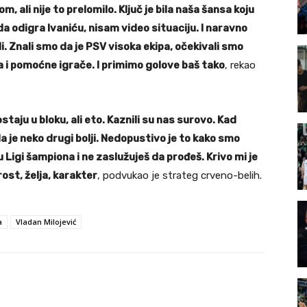
 ali nije to prelomilo. Ključ je bila naša šansa koju
da odigra Ivaniću, nisam video situaciju. I naravno
i. Znali smo da je PSV visoka ekipa, očekivali smo
a i pomoćne igrače. I primimo golove baš tako
, rekao
aju u bloku, ali eto. Kaznili su nas surovo. Kad
 da je neko drugi bolji. Nedopustivo je to kako smo
 Ligi šampiona i ne zaslužuješ da prođeš. Krivo mi je
ost, želja, karakter
, podvukao je strateg crveno-belih.
a
Vladan Milojević