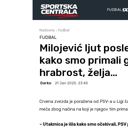
FUDBAL
Naslovna
Fudbal
FUDBAL
Milojević ljut pos
kako smo primali g
hrabrost, želja…
Darko
21 Jan 2025. 23:45
Crvena zvezda je poražena od PSV-a u Ligi šam
meča zbog načina na koji je njegov tim prima
– Utakmica je išla kako smo očekivali, PSV