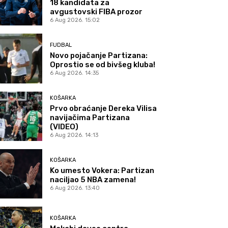
18 kandidata za
avgustovski FIBA prozor
6 Aug 2026. 15:02
FUDBAL
Novo pojačanje Partizana:
Oprostio se od bivšeg kluba!
6 Aug 2026. 14:35
KOŠARKA
Prvo obraćanje Dereka Vilisa
navijačima Partizana
(VIDEO)
6 Aug 2026. 14:13
KOŠARKA
Ko umesto Vokera: Partizan
naciljao 5 NBA zamena!
6 Aug 2026. 13:40
KOŠARKA