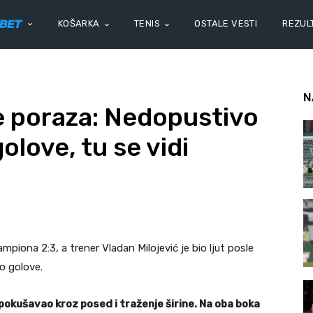
KOŠARKA
TENIS
OSTALE VESTI
REZULT
N
le poraza: Nedopustivo
olove, tu se vidi
piona 2:3, a trener Vladan Milojević je bio ljut posle
o golove.
 pokušavao kroz posed i traženje širine. Na oba boka