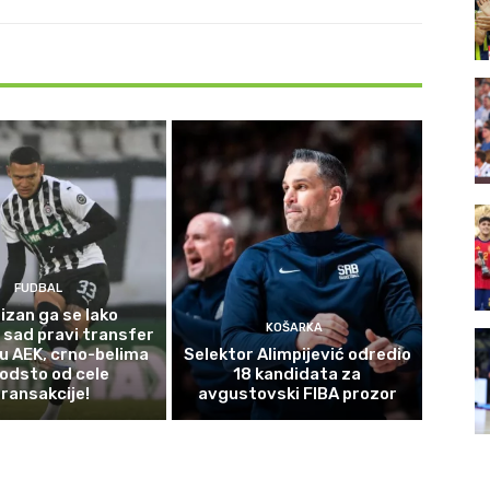
FUDBAL
izan ga se lako
KOŠARKA
 sad pravi transfer
 u AEK, crno-belima
Selektor Alimpijević odredio
odsto od cele
18 kandidata za
transakcije!
avgustovski FIBA prozor