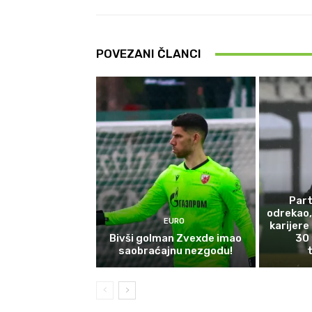
POVEZANI ČLANCI
Part
odrekao,
EURO
karijere
Bivši golman Zvexde imao
30 
saobraćajnu nezgodu!