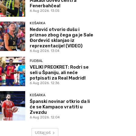
Makabi doveo centra
Fenerbahčea!
6 Aug 2026. 13:05
KOŠARKA
Nedović otvorio dušu i
priznao zbog čega ga je Sale
Đorđević sklanjao iz
reprezentacije! (VIDEO)
6 Aug 2026. 13:04
FUDBAL
VELIKI PREOKRET: Rodri se
seli u Španiju, ali neće
potpisati za Real Madrid!
6 Aug 2026. 12:36
KOŠARKA
Španski novinar otkrio da li
će se Kampaco vratiti u
Zvezdu
6 Aug 2026. 12:04
Učitaj još