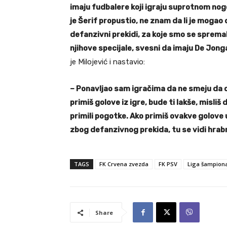
imaju fudbalere koji igraju suprotnom nogom,
je Šerif propustio, ne znam da li je mogao 
defanzivni prekidi, za koje smo se spremal
njihove specijale, svesni da imaju De Jong
je Milojević i nastavio:
– Ponavljao sam igračima da ne smeju da ost
primiš golove iz igre, bude ti lakše, misliš
primili pogotke. Ako primiš ovakve golove u
zbog defanzivnog prekida, tu se vidi hrabr
TAGS
FK Crvena zvezda
FK PSV
Liga šampion
Share