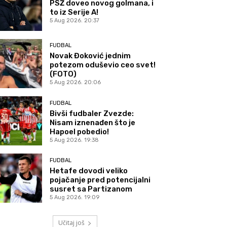
PSŽ doveo novog golmana, i
to iz Serije A!
5 Aug 2026. 20:37
FUDBAL
Novak Đoković jednim
potezom oduševio ceo svet!
(FOTO)
5 Aug 2026. 20:06
FUDBAL
Bivši fudbaler Zvezde:
Nisam iznenađen što je
Hapoel pobedio!
5 Aug 2026. 19:38
FUDBAL
Hetafe dovodi veliko
pojačanje pred potencijalni
susret sa Partizanom
5 Aug 2026. 19:09
Učitaj još