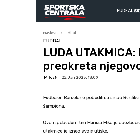
FUDBAL
Naslovna
Fudbal
FUDBAL
LUDA UTAKMICA: F
preokreta njegov
MilosN
22 Jan 2025. 18:00
Fudbaleri Barselone pobedili su sinoć Benfiku
šampiona.
Ovom pobedom tim Hansia Flika je obezbedio
utakmice je izneo svoje utiske.