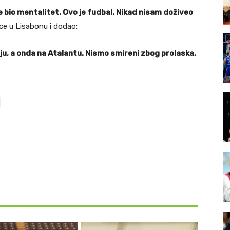
je bio mentalitet. Ovo je fudbal. Nikad nisam doživeo
mice u Lisabonu i dodao:
ju, a onda na Atalantu. Nismo smireni zbog prolaska,