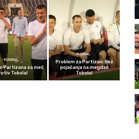
FUDBAL
FUDBAL
Problem za Partizan: Bez
im Partizana za meč
pojačanja na megdan
rotiv Tobola!
Tobolu!