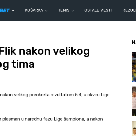
KOŠARKA
TENIS
OSTALE VESTI
REZULT
N
lik nakon velikog
og tima
 nakon velikog preokreta rezultatom 5:4, u okviru Lige
 plasman u narednu fazu Lige šampiona, a nakon