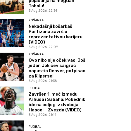
pojačanja na megdan
Tobolu!
5 Aug 2026. 22:34
KOŠARKA
Nekadašnji košarkaš
Partizana završio
reprezentativnu karijeru
(VIDEO)
5 Aug 2026. 22:09
KOŠARKA
Ovo niko nije očekivao: Još
jedan Jokićev saigrač
napustio Denver, potpisao
za Kliperse!
5 Aug 2026. 21:38
FUDBAL
Završen 1. meč između
Arhusa i Sabaha: Pobednik
ide na boljeg iz dvoboja
Hapoel – Zvezda (VIDEO)
5 Aug 2026. 21:14
FUDBAL