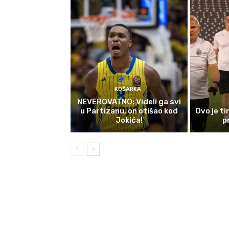
KOŠARKA
NEVEROVATNO: Videli ga svi
u Partizanu, on otišao kod
Ovo je t
Jokića!
p