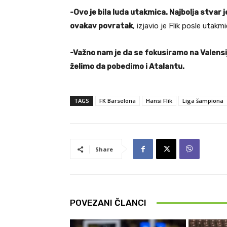
-Ovo je bila luda utakmica. Najbolja stvar 
ovakav povratak
, izjavio je Flik posle utak
-Važno nam je da se fokusiramo na Valensi
želimo da pobedimo i Atalantu.
TAGS
FK Barselona
Hansi Flik
Liga šampiona
Share
POVEZANI ČLANCI