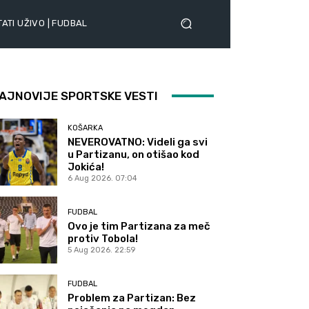
ATI UŽIVO | FUDBAL
AJNOVIJE SPORTSKE VESTI
KOŠARKA
NEVEROVATNO: Videli ga svi
u Partizanu, on otišao kod
Jokića!
6 Aug 2026. 07:04
FUDBAL
Ovo je tim Partizana za meč
protiv Tobola!
5 Aug 2026. 22:59
FUDBAL
Problem za Partizan: Bez