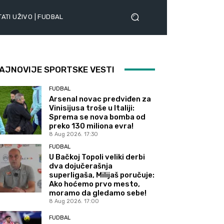
ATI UŽIVO | FUDBAL
AJNOVIJE SPORTSKE VESTI
FUDBAL
Arsenal novac predviđen za
Vinisijusa troše u Italiji:
Sprema se nova bomba od
preko 130 miliona evra!
8 Aug 2026. 17:30
FUDBAL
U Bačkoj Topoli veliki derbi
dva dojučerašnja
superligaša, Milijaš poručuje:
Ako hoćemo prvo mesto,
moramo da gledamo sebe!
8 Aug 2026. 17:00
FUDBAL