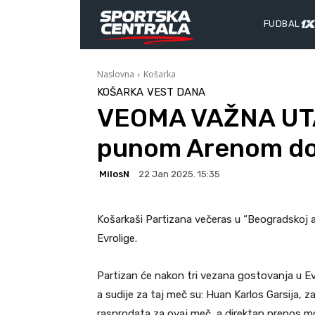
FUDBAL
Naslovna
Košarka
KOŠARKA
VEST DANA
VEOMA VAŽNA UTA
punom Arenom do
MilosN
22 Jan 2025. 15:35
Košarkaši Partizana večeras u “Beogradskoj ar
Evrolige.
Partizan će nakon tri vezana gostovanja u Evr
a sudije za taj meč su: Huan Karlos Garsija, z
rasprodata za ovaj meč, a direktan prenos mož