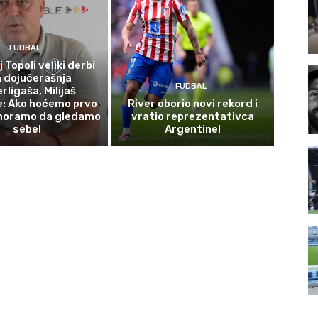
FUDBAL
 Topoli veliki derbi
 dojučerašnja
FUDBAL
rligaša, Milijaš
e: Ako hoćemo prvo
River oborio novi rekord i
moramo da gledamo
vratio reprezentativca
sebe!
Argentine!