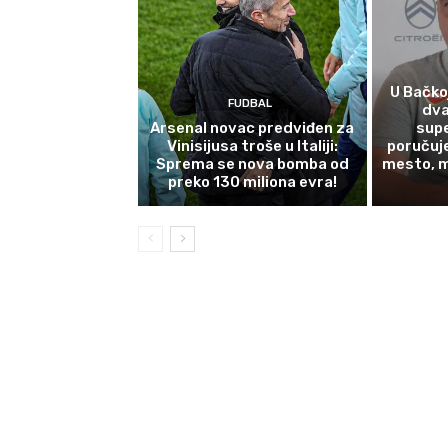
U Bačkoj
FUDBAL
dva
Arsenal novac predviđen za
supe
Vinisijusa troše u Italiji:
poručuj
Sprema se nova bomba od
mesto, 
preko 130 miliona evra!