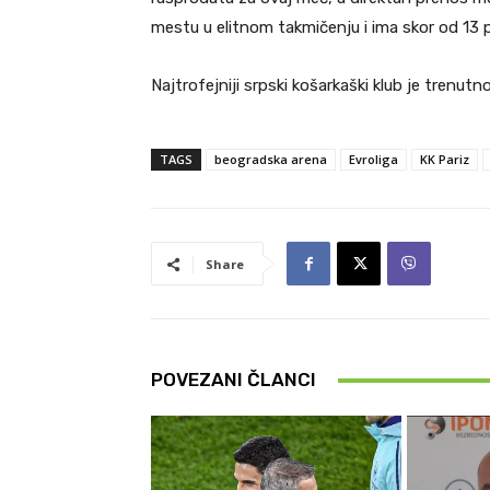
mestu u elitnom takmičenju i ima skor od 13 
Najtrofejniji srpski košarkaški klub je trenutno 
TAGS
beogradska arena
Evroliga
KK Pariz
Share
POVEZANI ČLANCI