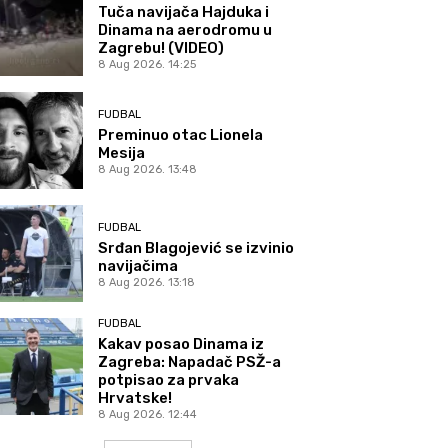
Tuča navijača Hajduka i
Dinama na aerodromu u
Zagrebu! (VIDEO)
8 Aug 2026. 14:25
FUDBAL
Preminuo otac Lionela
Mesija
8 Aug 2026. 13:48
FUDBAL
Srđan Blagojević se izvinio
navijačima
8 Aug 2026. 13:18
FUDBAL
Kakav posao Dinama iz
Zagreba: Napadač PSŽ-a
potpisao za prvaka
Hrvatske!
8 Aug 2026. 12:44