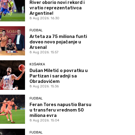
River oborio novi rekord i
vratio reprezentativca
Argentine!
8 Aug 2026. 16:30
FUDBAL
Arteta za 75 miliona funti
doveo novo pojačanje u
Arsenal
8 Aug 2026. 15:57
KOŠARKA
Dušan Miletić o povratku u
Partizan i saradnji sa
Obradovićem
8 Aug 2026. 15:36
FUDBAL
Feran Tores napustio Barsu
u transferu vrednom 50
miliona evra
8 Aug 2026. 15:04
FUDBAL