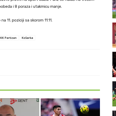
pobeda i 8 poraza i utakmicu manje.
na 11. poziciji sa skorom 11:11.
KK Partizan
Košarka