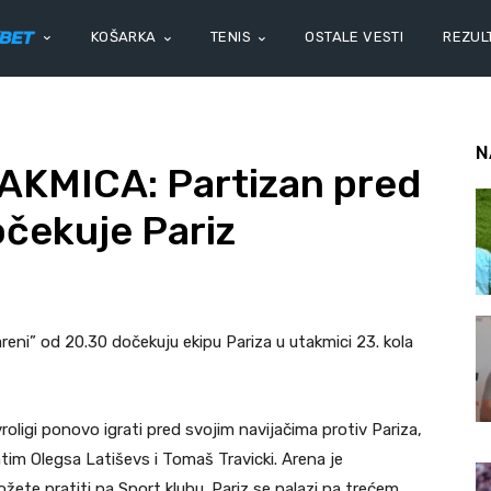
KOŠARKA
TENIS
OSTALE VESTI
REZULT
N
KMICA: Partizan pred
čekuje Pariz
eni” od 20.30 dočekuju ekipu Pariza u utakmici 23. kola
oligi ponovo igrati pred svojim navijačima protiv Pariza,
atim Olegsa Latiševs i Tomaš Travicki. Arena je
ete pratiti na Sport klubu. Pariz se nalazi na trećem