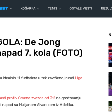
KOŠARKA
TENIS
OSTALE VESTI
REZULT
N
GOLA: De Jong
napad 7. kola (FOTO)
u idealnih 11 fudbalera u tek završenoj rundi
Lige
edi protiv Crvene zvezde od 3:2
na gostovanju.
ji napad sa Hulijanom Alvarezom iz Atletika.