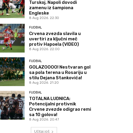
Turskoj, Napoli dovodi
zamenu iz šampiona
Engleske
8 Aug 2026. 22:30
FUDBAL
Crvena zvezda slavila u
uvertiri za ključni meč
protiv Hapoela (VIDEO)
8 Aug 2026. 22:00
FUDBAL
GOLAZOOOO! Nestvaran gol
sa pola terena u Rosariju u
stilu Dejana Stankovića!
8 Aug 2026. 21:20
FUDBAL
TOTALNA LUDNICA:
Potencijalni protivnik
Crvene zvezde odigrao remi
sa 10 golova!
8 Aug 2026. 20:47
Učitaj još