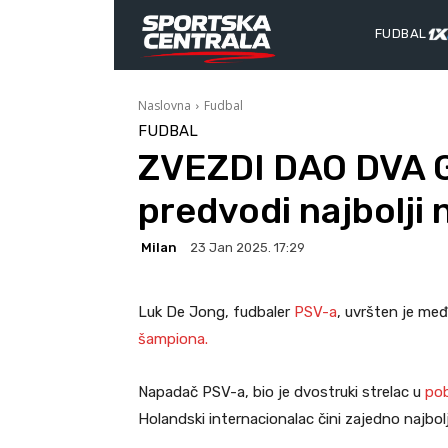
FUDBAL
Naslovna
Fudbal
FUDBAL
ZVEZDI DAO DVA 
predvodi najbolji 
Milan
23 Jan 2025. 17:29
Luk De Jong, fudbaler
PSV-a
, uvršten je međ
šampiona.
Napadač PSV-a, bio je dvostruki strelac u
pob
Holandski internacionalac čini zajedno najbol