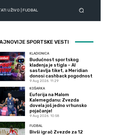
ATI UŽIVO | FUDBAL
AJNOVIJE SPORTSKE VESTI
KLADIONICA
Budućnost sportskog
klađenja je stigla – AI
sastavlja tiket, a Meridian
donosi cashback pogodnost
9 Aug 2026. 11:29
KOŠARKA
Euforija na Malom
Kalemegdanu: Zvezda
dovela još jedno vrhunsko
pojačanje!
9 Aug 2026. 10:58
FUDBAL
Bivši igrač Zvezde za 12