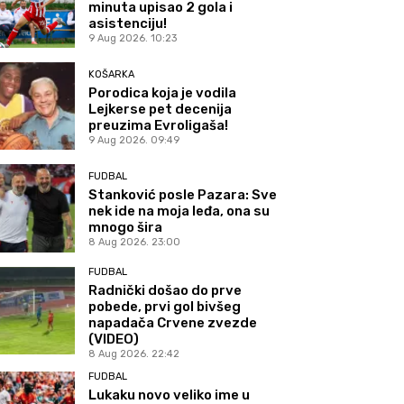
minuta upisao 2 gola i
asistenciju!
9 Aug 2026. 10:23
KOŠARKA
Porodica koja je vodila
Lejkerse pet decenija
preuzima Evroligaša!
9 Aug 2026. 09:49
FUDBAL
Stanković posle Pazara: Sve
nek ide na moja leđa, ona su
mnogo šira
8 Aug 2026. 23:00
FUDBAL
Radnički došao do prve
pobede, prvi gol bivšeg
napadača Crvene zvezde
(VIDEO)
8 Aug 2026. 22:42
FUDBAL
Lukaku novo veliko ime u