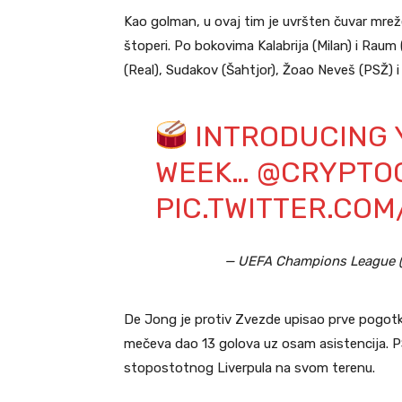
Kao golman, u ovaj tim je uvršten čuvar mrež
štoperi. Po bokovima Kalabrija (Milan) i Raum
(Real), Sudakov (Šahtjor), Žoao Neveš (PSŽ) i 
INTRODUCING 
WEEK…
@CRYPTO
PIC.TWITTER.CO
— UEFA Champions League
De Jong je protiv Zvezde upisao prve pogotk
mečeva dao 13 golova uz osam asistencija. P
stopostotnog Liverpula na svom terenu.