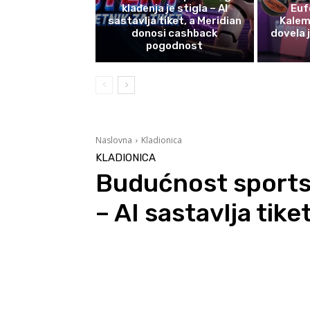
klađenja je stigla – AI
Euf
sastavlja tiket, a Meridian
Kalem
donosi cashback
dovela 
pogodnost