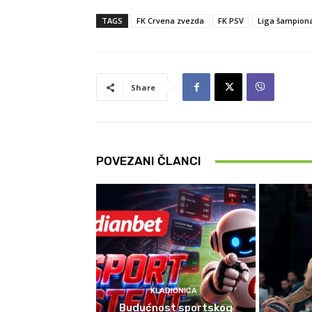
TAGS
FK Crvena zvezda
FK PSV
Liga šampion
Share
POVEZANI ČLANCI
KLADIONICA
Budućnost sportskog