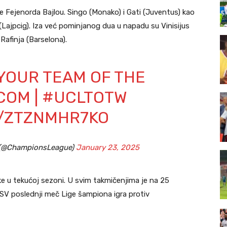
e Fejenorda Bajlou. Singo (Monako) i Gati (Juventus) kao
 (Lajpcig). Iza već pominjanog dua u napadu su Vinisijus
Rafinja (Barselona).
YOUR TEAM OF THE
COM
|
#UCLTOTW
M/ZTZNMHR7KO
 (@ChampionsLeague)
January 23, 2025
e u tekućoj sezoni. U svim takmičenjima je na 25
SV poslednji meč Lige šampiona igra protiv