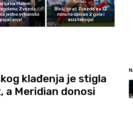
FUDBAL
orija na Malom
egdanu: Zvezda
Bivši igrač Zvezde za 12
još jedno vrhunsko
minuta upisao 2 gola i
pojačanje!
asistenciju!