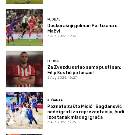
FUDBAL
Doskorašnji golman Partizana u
Mačvi
6 Aug 2026. 19:13
FUDBAL
Za Zvezdu ostao samo pusti san:
Filip Kostić potpisao!
6 Aug 2026. 18:27
KOŠARKA
Poznato zašto Micić i Bogdanović
neće igrati za reprezentaciju, čudi
izostanak mladog igrača
6 Aug 2026. 17:39