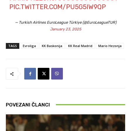
PIC.TWITTER.COM/PU5G5IW9QP
— Turkish Airlines EuroLeague Türkiye (@EuroLeagueTUR)
January 23, 2025
TAGS
Evroliga
KK Baskonija
KK Real Madrid
Mario Hezonja
POVEZANI ČLANCI