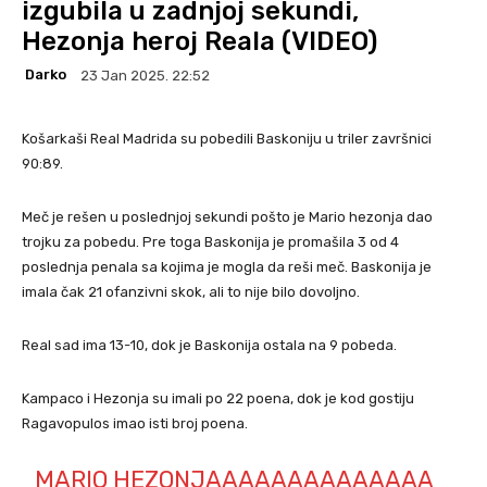
izgubila u zadnjoj sekundi,
Hezonja heroj Reala (VIDEO)
Darko
23 Jan 2025. 22:52
Košarkaši Real Madrida su pobedili Baskoniju u triler završnici
90:89.
Meč je rešen u poslednjoj sekundi pošto je Mario hezonja dao
trojku za pobedu. Pre toga Baskonija je promašila 3 od 4
poslednja penala sa kojima je mogla da reši meč. Baskonija je
imala čak 21 ofanzivni skok, ali to nije bilo dovoljno.
Real sad ima 13-10, dok je Baskonija ostala na 9 pobeda.
Kampaco i Hezonja su imali po 22 poena, dok je kod gostiju
Ragavopulos imao isti broj poena.
MARIO HEZONJAAAAAAAAAAAAAA