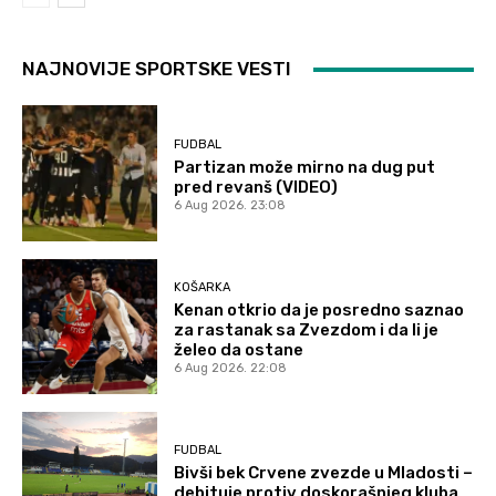
NAJNOVIJE SPORTSKE VESTI
FUDBAL
Partizan može mirno na dug put
pred revanš (VIDEO)
6 Aug 2026. 23:08
KOŠARKA
Kenan otkrio da je posredno saznao
za rastanak sa Zvezdom i da li je
želeo da ostane
6 Aug 2026. 22:08
FUDBAL
Bivši bek Crvene zvezde u Mladosti –
debituje protiv doskorašnjeg kluba