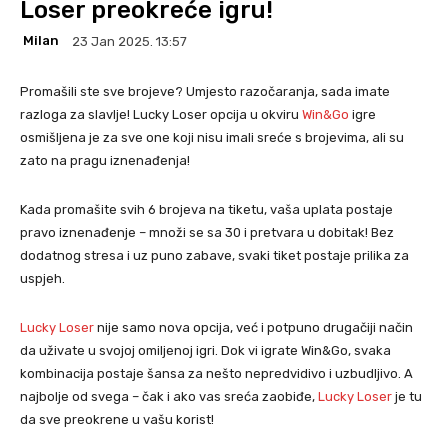
Loser preokreće igru!
Milan
23 Jan 2025. 13:57
Promašili ste sve brojeve? Umjesto razočaranja, sada imate
razloga za slavlje! Lucky Loser opcija u okviru
Win&Go
igre
osmišljena je za sve one koji nisu imali sreće s brojevima, ali su
zato na pragu iznenađenja!
Kada promašite svih 6 brojeva na tiketu, vaša uplata postaje
pravo iznenađenje – množi se sa 30 i pretvara u dobitak! Bez
dodatnog stresa i uz puno zabave, svaki tiket postaje prilika za
uspjeh.
Lucky Loser
nije samo nova opcija, već i potpuno drugačiji način
da uživate u svojoj omiljenoj igri. Dok vi igrate Win&Go, svaka
kombinacija postaje šansa za nešto nepredvidivo i uzbudljivo. A
najbolje od svega – čak i ako vas sreća zaobiđe,
Lucky Loser
je tu
da sve preokrene u vašu korist!