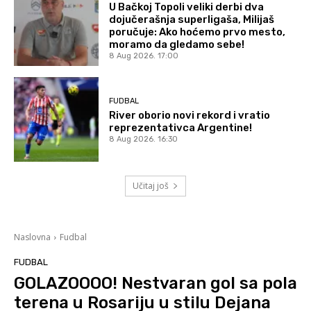
U Bačkoj Topoli veliki derbi dva
dojučerašnja superligaša, Milijaš
poručuje: Ako hoćemo prvo mesto,
moramo da gledamo sebe!
8 Aug 2026. 17:00
FUDBAL
River oborio novi rekord i vratio
reprezentativca Argentine!
8 Aug 2026. 16:30
Učitaj još