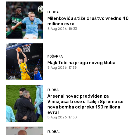
FUDBAL
Milenkoviću stiže društvo vredno 40
miliona evra
8 Aug 2026. 18:33
KOŠARKA
Majk Tobi na pragu novog kluba
8 Aug 2026. 17:59
FUDBAL
Arsenal novac predviđen za
Vinisijusa troše u Italiji: Sprema se
nova bomba od preko 130 miliona
evra!
8 Aug 2026. 17:30
FUDBAL