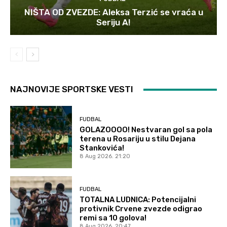
NIŠTA OD ZVEZDE: Aleksa Terzić se vraća u
Seriju A!
NAJNOVIJE SPORTSKE VESTI
FUDBAL
GOLAZOOOO! Nestvaran gol sa pola
terena u Rosariju u stilu Dejana
Stankovića!
8 Aug 2026. 21:20
FUDBAL
TOTALNA LUDNICA: Potencijalni
protivnik Crvene zvezde odigrao
remi sa 10 golova!
8 Aug 2026. 20:47