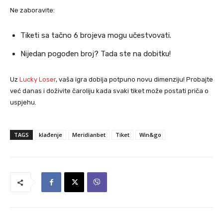
Ne zaboravite:
Tiketi sa tačno 6 brojeva mogu učestvovati.
Nijedan pogođen broj? Tada ste na dobitku!
Uz
Lucky Loser
, vaša igra dobija potpuno novu dimenziju! Probajte
već danas i doživite čaroliju kada svaki tiket može postati priča o
uspjehu.
TAGS
klađenje
Meridianbet
Tiket
Win&go