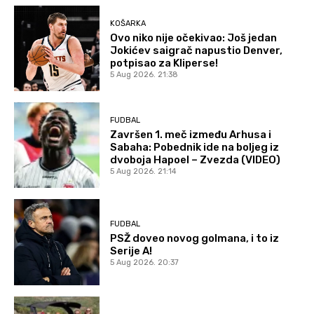
KOŠARKA
Ovo niko nije očekivao: Još jedan
Jokićev saigrač napustio Denver,
potpisao za Kliperse!
5 Aug 2026. 21:38
FUDBAL
Završen 1. meč između Arhusa i
Sabaha: Pobednik ide na boljeg iz
dvoboja Hapoel – Zvezda (VIDEO)
5 Aug 2026. 21:14
FUDBAL
PSŽ doveo novog golmana, i to iz
Serije A!
5 Aug 2026. 20:37