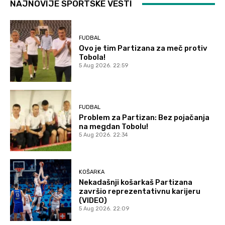
NAJNOVIJE SPORTSKE VESTI
FUDBAL
Ovo je tim Partizana za meč protiv
Tobola!
5 Aug 2026. 22:59
FUDBAL
Problem za Partizan: Bez pojačanja
na megdan Tobolu!
5 Aug 2026. 22:34
KOŠARKA
Nekadašnji košarkaš Partizana
završio reprezentativnu karijeru
(VIDEO)
5 Aug 2026. 22:09