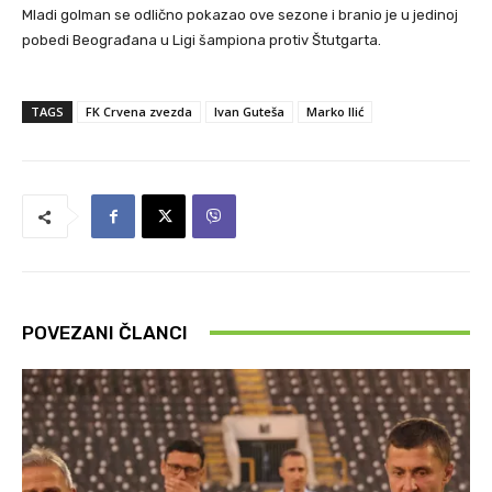
Mladi golman se odlično pokazao ove sezone i branio je u jedinoj
pobedi Beograđana u Ligi šampiona protiv Štutgarta.
TAGS
FK Crvena zvezda
Ivan Guteša
Marko Ilić
POVEZANI ČLANCI