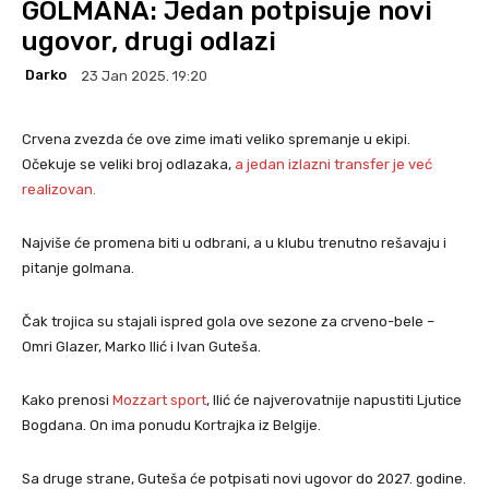
GOLMANA: Jedan potpisuje novi
ugovor, drugi odlazi
Darko
23 Jan 2025. 19:20
Crvena zvezda će ove zime imati veliko spremanje u ekipi.
Očekuje se veliki broj odlazaka,
a jedan izlazni transfer je već
realizovan.
Najviše će promena biti u odbrani, a u klubu trenutno rešavaju i
pitanje golmana.
Čak trojica su stajali ispred gola ove sezone za crveno-bele –
Omri Glazer, Marko Ilić i Ivan Guteša.
Kako prenosi
Mozzart sport
, Ilić će najverovatnije napustiti Ljutice
Bogdana. On ima ponudu Kortrajka iz Belgije.
Sa druge strane, Guteša će potpisati novi ugovor do 2027. godine.