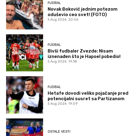
FUDBAL
Novak Đoković jednim potezom
oduševio ceo svet! (FOTO)
5 Aug 2026. 20:06
FUDBAL
Bivši fudbaler Zvezde: Nisam
iznenađen što je Hapoel pobedio!
5 Aug 2026. 19:38
FUDBAL
Hetafe dovodi veliko pojačanje pred
potencijalni susret sa Partizanom
5 Aug 2026. 19:09
OSTALE VESTI