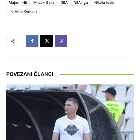
Majami Hit
Milvoki Baks
NBA
NBA liga
Nikola Jović
Toronto Reptors
POVEZANI ČLANCI