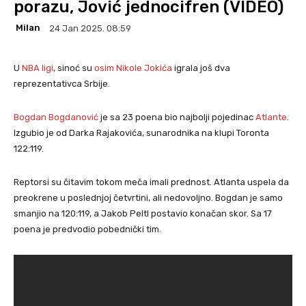
porazu, Jović jednocifren (VIDEO)
Milan
24 Jan 2025. 08:59
U
NBA ligi
, sinoć su
osim Nikole Jokića
igrala još dva
reprezentativca Srbije.
Bogdan Bogdanović
je sa 23 poena bio najbolji pojedinac
Atlante
.
Izgubio je od Darka Rajakovića, sunarodnika na klupi Toronta
122:119.
Reptorsi su čitavim tokom meča imali prednost. Atlanta uspela da
preokrene u poslednjoj četvrtini, ali nedovoljno. Bogdan je samo
smanjio na 120:119, a Jakob Peltl postavio konačan skor. Sa 17
poena je predvodio pobednički tim.