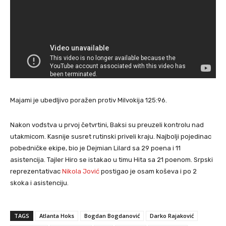
Majami je ubedljivo poražen protiv Milvokija 125:96.
Nakon vođstva u prvoj četvrtini, Baksi su preuzeli kontrolu nad
utakmicom. Kasnije susret rutinski priveli kraju. Najbolji pojedinac
pobedničke ekipe, bio je Dejmian Lilard sa 29 poena i 11
asistencija. Tajler Hiro se istakao u timu Hita sa 21 poenom. Srpski
reprezentativac
Nikola Jović
postigao je osam koševa i po 2
skoka i asistenciju.
TAGS
Atlanta Hoks
Bogdan Bogdanović
Darko Rajaković