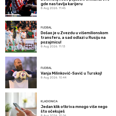
gde nastavlja karijeru
8 Aug 2026. 11:45
FUDBAL
Došao je u Zvezdu u višemilionskom
transferu, a sad odlazi u Rusiju na
pozajmicu!
8 Aug 2026. 11:13
FUDBAL
Vanja Milinković-Savić u Turskoj!
8 Aug 2026. 10:44
KLADIONICA
Jedan klik otkriva mnogo više nego
što očekuješ
8 Aug 2026. 10:16