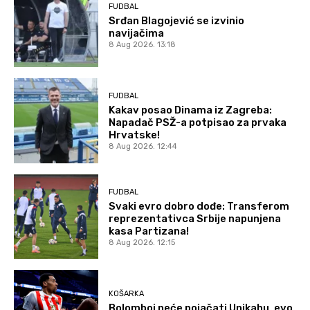
FUDBAL
Srđan Blagojević se izvinio
navijačima
8 Aug 2026. 13:18
FUDBAL
Kakav posao Dinama iz Zagreba:
Napadač PSŽ-a potpisao za prvaka
Hrvatske!
8 Aug 2026. 12:44
FUDBAL
Svaki evro dobro dođe: Transferom
reprezentativca Srbije napunjena
kasa Partizana!
8 Aug 2026. 12:15
KOŠARKA
Bolomboj neće pojačati Unikahu, evo