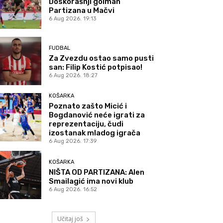
Doskorašnji golman
Partizana u Mačvi
6 Aug 2026. 19:13
FUDBAL
Za Zvezdu ostao samo pusti
san: Filip Kostić potpisao!
6 Aug 2026. 18:27
KOŠARKA
Poznato zašto Micić i
Bogdanović neće igrati za
reprezentaciju, čudi
izostanak mladog igrača
6 Aug 2026. 17:39
KOŠARKA
NIŠTA OD PARTIZANA: Alen
Smailagić ima novi klub
6 Aug 2026. 16:52
Učitaj još