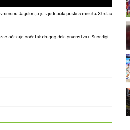
uvremenu Jagelonija je izjednačila posle 5 minuta. Strelac
tizan očekuje početak drugog dela prvenstva u Superligi