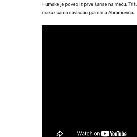
Humske je poveo iz prve šanse na meču. Trifuno
makazicama savladao golmana Abramoviča.