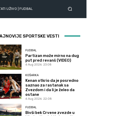
ATI UŽIVO | FUDBAL
AJNOVIJE SPORTSKE VESTI
FUDBAL
Partizan može mirno na dug
put pred revanš (VIDEO)
6 Aug 2026. 23:08
KOŠARKA
Kenan otkrio da je posredno
saznao za rastanak sa
Zvezdom i da li je želeo da
ostane
6 Aug 2026. 22:08
FUDBAL
Bivši bek Crvene zvezde u