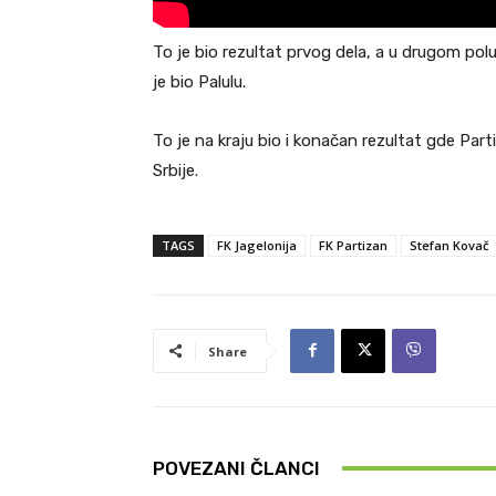
To je bio rezultat prvog dela, a u drugom pol
je bio Palulu.
To je na kraju bio i konačan rezultat gde Par
Srbije.
TAGS
FK Jagelonija
FK Partizan
Stefan Kovač
Share
POVEZANI ČLANCI