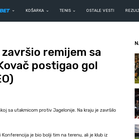
KOŠARKA
TENIS
OSTALE VESTI
REZULT
N
 završio remijem sa
Kovač postigao gol
EO)
skoj sa utakmicom protiv Jagelonije. Na kraju je završilo
Konferencija je bio bolji tim na terenu, ali je klub iz