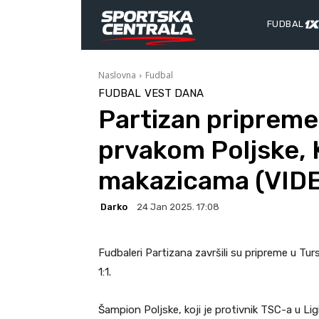
FUDBAL
Naslovna
Fudbal
FUDBAL
VEST DANA
Partizan pripreme
prvakom Poljske, 
makazicama (VID
Darko
24 Jan 2025. 17:08
Fudbaleri Partizana završili su pripreme u Tur
1:1.
Šampion Poljske, koji je protivnik TSC-a u Ligi 