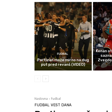
Kenan ot
FUDBAL
sazna
Partizan može mirno na dug
Zvezdom 
put pred revanš (VIDEO)