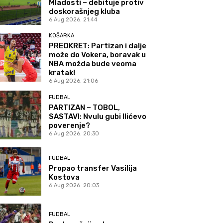
Mladosti – debituje protiv
doskorašnjeg kluba
6 Aug 2026. 21:44
KOŠARKA
PREOKRET: Partizan i dalje
može do Vokera, boravak u
NBA možda bude veoma
kratak!
6 Aug 2026. 21:06
FUDBAL
PARTIZAN – TOBOL,
SASTAVI: Nvulu gubi Ilićevo
poverenje?
6 Aug 2026. 20:30
FUDBAL
Propao transfer Vasilija
Kostova
6 Aug 2026. 20:03
FUDBAL