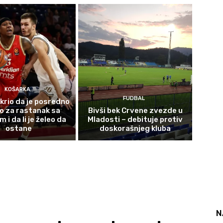
KOŠARKA
FUDBAL
krio da je posredno
o za rastanak sa
Bivši bek Crvene zvezde u
i da li je želeo da
Mladosti – debituje protiv
ostane
doskorašnjeg kluba