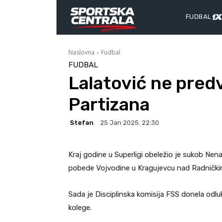
FUDBAL
Naslovna
Fudbal
FUDBAL
Lalatović ne predv
Partizana
Stefan
25 Jan 2025. 22:30
Kraj godine u Superligi obeležio je sukob Nen
pobede Vojvodine u Kragujevcu nad Radnički
Sada je Disciplinska komisija FSS donela odlu
kolege.