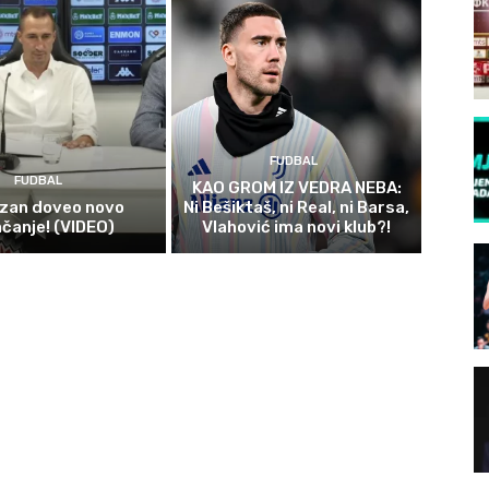
FUDBAL
FUDBAL
KAO GROM IZ VEDRA NEBA:
izan doveo novo
Ni Bešiktaš, ni Real, ni Barsa,
ačanje! (VIDEO)
Vlahović ima novi klub?!