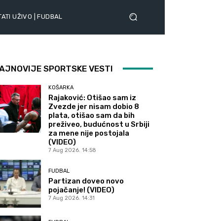
ATI UŽIVO | FUDBAL
AJNOVIJE SPORTSKE VESTI
KOŠARKA
Rajaković: Otišao sam iz
Zvezde jer nisam dobio 8
plata, otišao sam da bih
preživeo, budućnost u Srbiji
za mene nije postojala
(VIDEO)
7 Aug 2026. 14:58
FUDBAL
Partizan doveo novo
pojačanje! (VIDEO)
7 Aug 2026. 14:31