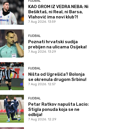
FUDBAL
KAO GROM IZ VEDRA NEBA: Ni
Bešiktaš, ni Real, ni Barsa,
Vlahović ima novi klub?!
7 Aug 2026. 13:59
FUDBAL
Poznati hrvatski sudija
prebijen na ulicama Osijeka!
7 Aug 2026. 13:29
FUDBAL
Ništa od Ugrešića? Bolonja
se okrenula drugom Srbinu!
7 Aug 2026. 12:57
FUDBAL
Petar Ratkov napušta Lacio:
Stigla ponuda koja se ne
odbija!
7 Aug 2026. 12:29