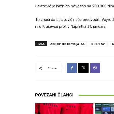
Lalatović je kažnjen novčano sa 200.000 din
To znači da Lalatović neće predvoditi Vojvod
ni u Kruševcu protiv Napretka 31. januara.
TAGS
Disciplinska komisija FSS
FK Partizan
FK
Share
POVEZANI ČLANCI