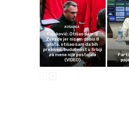
KOŠARKA
Rajaković: Otišao sam iz
Zvezde jer nisam dobio 8
plata, otišao sam da bih
preživeo, budućnost u Srbiji
za mene nije postojala
Part
(VIDEO)
poj