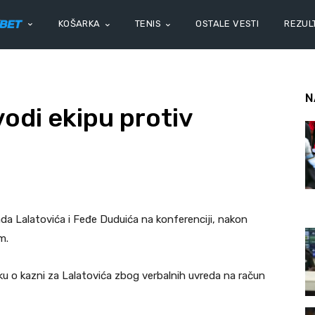
KOŠARKA
TENIS
OSTALE VESTI
REZULT
N
odi ekipu protiv
ada Lalatovića i Feđe Duduića na konferenciji, nakon
m.
ku o kazni za Lalatovića zbog verbalnih uvreda na račun