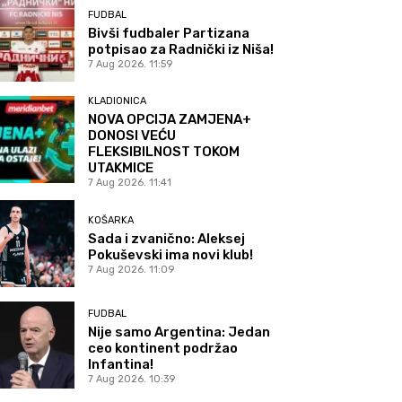
FUDBAL
Bivši fudbaler Partizana
potpisao za Radnički iz Niša!
7 Aug 2026. 11:59
KLADIONICA
NOVA OPCIJA ZAMJENA+
DONOSI VEĆU
FLEKSIBILNOST TOKOM
UTAKMICE
7 Aug 2026. 11:41
KOŠARKA
Sada i zvanično: Aleksej
Pokuševski ima novi klub!
7 Aug 2026. 11:09
FUDBAL
Nije samo Argentina: Jedan
ceo kontinent podržao
Infantina!
7 Aug 2026. 10:39