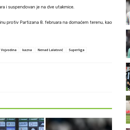
ara i suspendovan je na dve utakmice.
inu protiv Partizana 8. februara na domaćem terenu, kao
 Vojvodina
kazna
Nenad Lalatović
Superliga