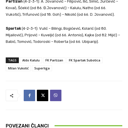
Partizan
(4-2-3-1): A. Jovanović – Filipović, Ilić, Simić, Jurčević –
Kovač, Šćekić (od 86. Đ.Jovanović) – Kalulu, Natho (od 66.
Vukotić), Trifunović (od 18. Goh) – Nikolić (od 66. D. Jovanović).
Spartak
(4-2-3-1): Vulić – Bilingi, Bogićević, Kolarić (od 80.
Mijailović), Prijović – Kuveljić (od 66. Antonio), Kajke (od 82. Mijić) –
Babić, Tomović, Todoroski – Roberta (od 66. Ubiparip).
TAGS
Aldo Kalulu
FK Partizan
FK Spartak Subotica
Milan Vukotić
Superliga
POVEZANI ČLANCI