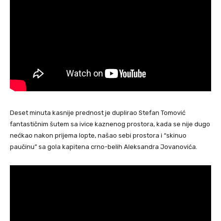
Deset minuta kasnije prednost je duplirao Stefan Tomović
fantastičnim šutem sa ivice kaznenog prostora, kada se nije dugo
nećkao nakon prijema lopte, našao sebi prostora i “skinuo
paučinu” sa gola kapitena crno-belih Aleksandra Jovanovića.