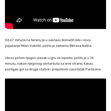
Od 67. minuta na terenu je u sastavu domaćih bilo i novo
pojačanje Milan Vukotić, pošto je zamenio Bibrasa Natha.
Ubrzo potom njegov ulazak u igru se isplatio, pošto je u 74.
minutu, nakon njegovog centaršuta sa leve strane, Kalulu
postigao gol sa druge stative i prepolovio zaostatak Partizana.