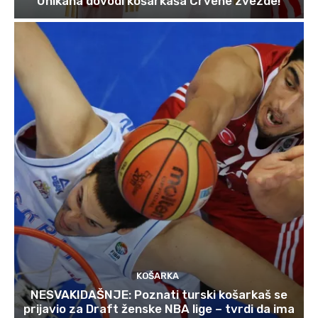
Unikaha dovodi košarkaša Crvene zvezde!
KOŠARKA
NESVAKIDAŠNJE: Poznati turski košarkaš se
prijavio za Draft ženske NBA lige – tvrdi da ima