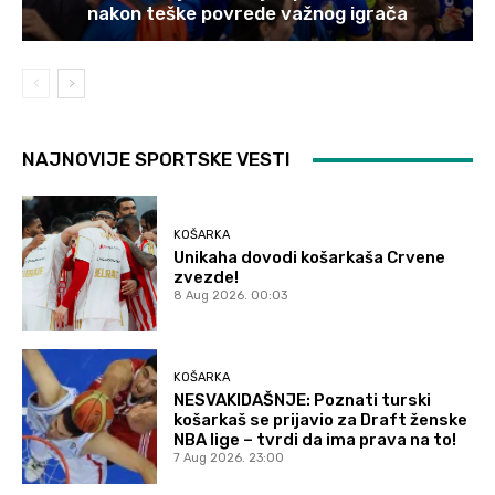
nakon teške povrede važnog igrača
NAJNOVIJE SPORTSKE VESTI
KOŠARKA
Unikaha dovodi košarkaša Crvene
zvezde!
8 Aug 2026. 00:03
KOŠARKA
NESVAKIDAŠNJE: Poznati turski
košarkaš se prijavio za Draft ženske
NBA lige – tvrdi da ima prava na to!
7 Aug 2026. 23:00