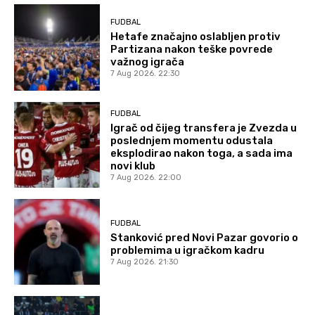
FUDBAL
Hetafe značajno oslabljen protiv
Partizana nakon teške povrede
važnog igrača
7 Aug 2026. 22:30
FUDBAL
Igrač od čijeg transfera je Zvezda u
poslednjem momentu odustala
eksplodirao nakon toga, a sada ima
novi klub
7 Aug 2026. 22:00
FUDBAL
Stanković pred Novi Pazar govorio o
problemima u igračkom kadru
7 Aug 2026. 21:30