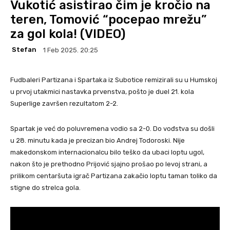
Vukotić asistirao čim je kročio na
teren, Tomović “pocepao mrežu”
za gol kola! (VIDEO)
Stefan
1 Feb 2025. 20:25
Fudbaleri Partizana i Spartaka iz Subotice remizirali su u Humskoj
u prvoj utakmici nastavka prvenstva, pošto je duel 21. kola
Superlige završen rezultatom 2-2.
Spartak je već do poluvremena vodio sa 2-0. Do vođstva su došli
u 28. minutu kada je precizan bio Andrej Todoroski. Nije
makedonskom internacionalcu bilo teško da ubaci loptu ugol,
nakon što je prethodno Prijović sjajno prošao po levoj strani, a
prilikom centaršuta igrač Partizana zakačio loptu taman toliko da
stigne do strelca gola.