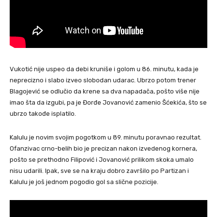
Vukotić nije uspeo da debi kruniše i golom u 86. minutu, kada je
neprecizno i slabo izveo slobodan udarac. Ubrzo potom trener
Blagojević se odlučio da krene sa dva napadača, pošto više nije
imao šta da izgubi, pa je Đorđe Jovanović zamenio Šćekića, što se
ubrzo takođe isplatilo.
Kalulu je novim svojim pogotkom u 89. minutu poravnao rezultat.
Ofanzivac crno-belih bio je precizan nakon izvedenog kornera,
pošto se prethodno Filipović i Jovanović prilikom skoka umalo
nisu udarili. Ipak, sve se na kraju dobro završilo po Partizan i
Kalulu je još jednom pogodio gol sa slične pozicije.