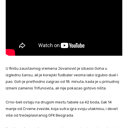
U finišu zaustavnog vremena Jovanović je izbacio Goha u
izglednu šansu, ali je korejski fudbaler veoma lako izgubio duel i
pao. Goh je prethodno zaigrao od 18. minuta, kada je u prinudnoj
izmeni zamenio Trifunovića, ali nije pokazao gotovo ništa.
Crno-beli ostaju na drugom mestu tabele sa 42 boda, čak 14
manje od Crvene zvezde, koja sutra igra svoju utakmicu, i devet
više od trećeplasiranog OFK Beograda.