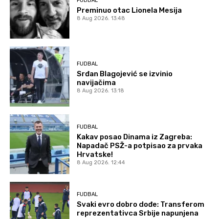
FUDBAL
Preminuo otac Lionela Mesija
8 Aug 2026. 13:48
FUDBAL
Srđan Blagojević se izvinio
navijačima
8 Aug 2026. 13:18
FUDBAL
Kakav posao Dinama iz Zagreba:
Napadač PSŽ-a potpisao za prvaka
Hrvatske!
8 Aug 2026. 12:44
FUDBAL
Svaki evro dobro dođe: Transferom
reprezentativca Srbije napunjena