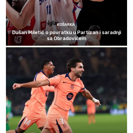
KOŠARKA
Dušan Miletić o povratku u Partizan i saradnji
sa Obradovićem