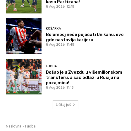
kasa Partizana!
8 Aug 2026. 12:15
KOŠARKA
Bolomboj neće pojačati Unikahu, evo
gde nastavlja karijeru
8 Aug 2026. 11:45
FUDBAL
Došao je u Zvezdu u višemilionskom
transferu, a sad odlazi u Rusiju na
pozajmicu!
8 Aug 2026. 11:13
Učitaj još