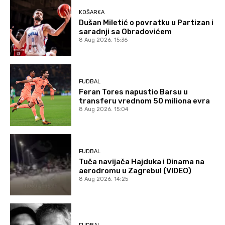
KOŠARKA
Dušan Miletić o povratku u Partizan i
saradnji sa Obradovićem
8 Aug 2026. 15:36
FUDBAL
Feran Tores napustio Barsu u
transferu vrednom 50 miliona evra
8 Aug 2026. 15:04
FUDBAL
Tuča navijača Hajduka i Dinama na
aerodromu u Zagrebu! (VIDEO)
8 Aug 2026. 14:25