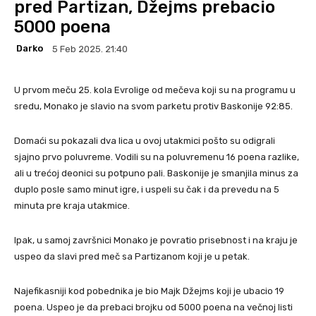
pred Partizan, Džejms prebacio
5000 poena
Darko
5 Feb 2025. 21:40
U prvom meču 25. kola Evrolige od mečeva koji su na programu u
sredu, Monako je slavio na svom parketu protiv Baskonije 92:85.
Domaći su pokazali dva lica u ovoj utakmici pošto su odigrali
sjajno prvo poluvreme. Vodili su na poluvremenu 16 poena razlike,
ali u trećoj deonici su potpuno pali. Baskonije je smanjila minus za
duplo posle samo minut igre, i uspeli su čak i da prevedu na 5
minuta pre kraja utakmice.
Ipak, u samoj završnici Monako je povratio prisebnost i na kraju je
uspeo da slavi pred meč sa Partizanom koji je u petak.
Najefikasniji kod pobednika je bio Majk Džejms koji je ubacio 19
poena. Uspeo je da prebaci brojku od 5000 poena na večnoj listi