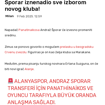
Šporar iznenadio sve izborom
novog kluba!
Milan
9 Feb 2025. 12:59
Napadač
Panatinaikosa
Andraž Šporar će izvesno promeniti
sredinu.
Zimus se ponovo govorilo o mogućem
prelasku u beogradsku
Crvenu zvezdu.
Figurirao je on kao želja kluba sa Marakane.
Međutim, prema pisanju turskog novinara Ertana Suzguna, on će
biti novi igrač
Alanje
.
ALANYASPOR, ANDRAZ SPORAR
TRANSFERI IÇIN PANATHINAIKOS VE
OYUNCU TARAFIYLA BÜYÜK ORANDA
ANLAŞMA SAĞLADI.