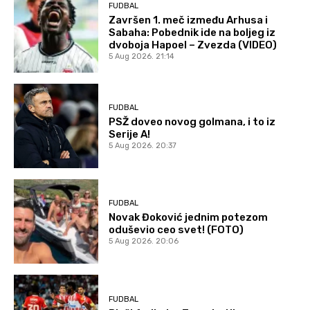
FUDBAL
Završen 1. meč između Arhusa i
Sabaha: Pobednik ide na boljeg iz
dvoboja Hapoel – Zvezda (VIDEO)
5 Aug 2026. 21:14
FUDBAL
PSŽ doveo novog golmana, i to iz
Serije A!
5 Aug 2026. 20:37
FUDBAL
Novak Đoković jednim potezom
oduševio ceo svet! (FOTO)
5 Aug 2026. 20:06
FUDBAL