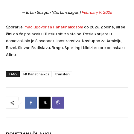
— Ertan Süzgün (@ertansuzgun)
February 9, 2025
Šporar je
imao ugovor sa Panatinaikosom
do 2026. godine, ali se
čini da će prelazak u Tursku biti za stalno. Posle karijere u
domovini, bio je Slovenac u inostranstvu. Nastupao za Arminiju,
Bazel, Slovan Bratislavu, Bragu, Sporting i Midlzbro pre odlaska u
Atinu.
TAGS
FK Panatinaikos
transferi