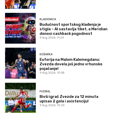
KLADIONICA
Budućnost sportskog klađenja je
stigla – AI sastavlja tiket, a Meridian
donosi cashback pogodnost
9 Aug 2026. 11:29
KOŠARKA
Euforija na Malom Kalemegdanu:
Zvezda dovela još jedno vrhunsko
pojačanje!
9 Aug 2026. 10:58
FUDBAL
Bivši igrač Zvezde za 12 minuta
upisao 2 gola i asistenciju!
9 Aug 2026. 10:23