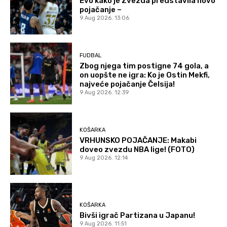
Evo kako je Zvezda predstavila novo
pojačanje –
9 Aug 2026. 13:06
FUDBAL
Zbog njega tim postigne 74 gola, a
on uopšte ne igra: Ko je Ostin Mekfi,
najveće pojačanje Čelsija!
9 Aug 2026. 12:39
KOŠARKA
VRHUNSKO POJAČANJE: Makabi
doveo zvezdu NBA lige! (FOTO)
9 Aug 2026. 12:14
KOŠARKA
Bivši igrač Partizana u Japanu!
9 Aug 2026. 11:51