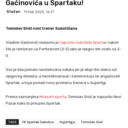
Gaćinovića u Spartaku!
Stefan
11 Feb 2025. 16:17
Tomislav Sivić novi trener Subotičana
.
Vladimir Gaćinović nedavno je
napustio subotički Spartak
nakon
što je remizirao sa Partizanom (2-2) iako je njegov tim vodio sa 2-
0.
Ovo je bila pomalo neočekivana odluka jer je ekipi išlo dobro od
njegovog dolaska, a neočekivana je i zamena koju će angažovati
Spartak, a koja povlači novu promenu trenera u Superligi.
Prema saznanjima
Mozzart sporta
, Tomislav Sivić je napustio Novi
Pazar kako bi preuzeo Spartak.
TAGS
FK Spartak Subotica
Superliga
Tomislav Sivić