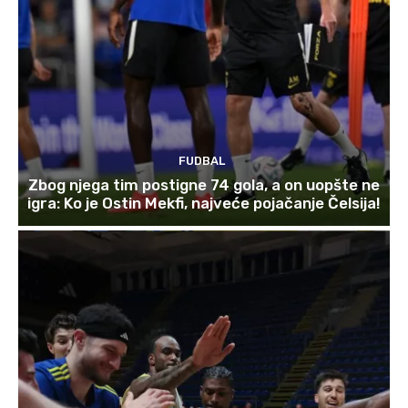
FUDBAL
Zbog njega tim postigne 74 gola, a on uopšte ne
igra: Ko je Ostin Mekfi, najveće pojačanje Čelsija!