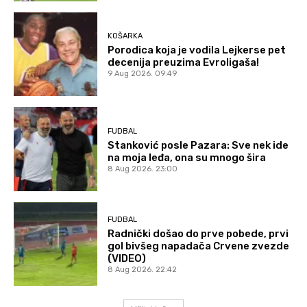
KOŠARKA
Porodica koja je vodila Lejkerse pet
decenija preuzima Evroligaša!
9 Aug 2026. 09:49
FUDBAL
Stanković posle Pazara: Sve nek ide
na moja leđa, ona su mnogo šira
8 Aug 2026. 23:00
FUDBAL
Radnički došao do prve pobede, prvi
gol bivšeg napadača Crvene zvezde
(VIDEO)
8 Aug 2026. 22:42