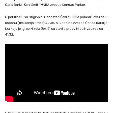
Čarls Barkli, Keni Smit i WNBA zvezda Kendas Parker.
U polufinalu su Originalni Gangsteri Šakila O’Nila pobedili Zvezde u
usponu (tim Kenija Smita) 42:35, a Globalne zvezde Čarlsa Barklija
(za koje je igrao Nikola Jokić) su slavile protiv Mladih zvezda sa
41:32.