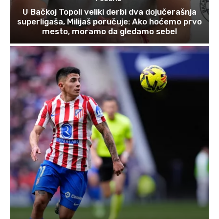
U Bačkoj Topoli veliki derbi dva dojučerašnja
superligaša, Milijaš poručuje: Ako hoćemo prvo
mesto, moramo da gledamo sebe!