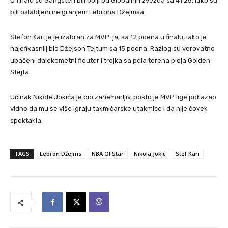
U finalu su Gangsteri bili bolji od Globalnih zvezda sa 41:25, iako su
bili oslabljeni neigranjem Lebrona Džejmsa.
Stefon Kari je je izabran za MVP-ja, sa 12 poena u finalu, iako je
najefikasniij bio Džejson Tejtum sa 15 poena. Razlog su verovatno
ubačeni dalekometni flouter i trojka sa pola terena pleja Golden
Stejta.
Učinak Nikole Jokića je bio zanemarljiv, pošto je MVP lige pokazao
vidno da mu se više igraju takmičarske utakmice i da nije čovek
spektakla.
TAGS
Lebron Džejms
NBA Ol Star
Nikola Jokić
Stef Kari