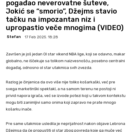
pogađao neverovatne šuteve,
Jokić se “smorio”, Džejms stavio
tačku na impozantan niz i
upropastio veče mnogima (VIDEO)
Stefan
17 Feb 2025. 18:28
Završen je još jedan Ol star vikend NBA lige, koji se odavno, makar
globalno, ne iščekuje sa tolikom naizvesnošću, posebno centralni
događaj, odnosno ol star utakmica svih zvezda.
Razlog je činjenica da ovo više nije toliko košarkaški, već pre
svega marketinški spektakl, a na samom terenu ne postoji ni
privid napora igrača, već se izvode potezi koji u takvom kontekstu
mogu biti zanimljivi samo onima koji zapravo ne prate mnogo
košarku inače.
Pre same utakmice usledila je neprijatnost nakon objave Lebrona
Džejmsa da će propustiti ol star zbog povreda koje ga muče već