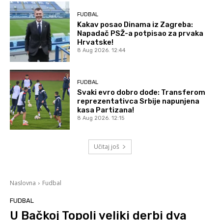
FUDBAL
Kakav posao Dinama iz Zagreba:
Napadač PSŽ-a potpisao za prvaka
Hrvatske!
8 Aug 2026. 12:44
FUDBAL
Svaki evro dobro dođe: Transferom
reprezentativca Srbije napunjena
kasa Partizana!
8 Aug 2026. 12:15
Učitaj još