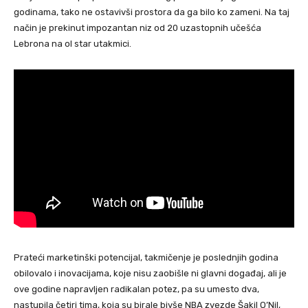
godinama, tako ne ostavivši prostora da ga bilo ko zameni. Na taj
način je prekinut impozantan niz od 20 uzastopnih učešća
Lebrona na ol star utakmici.
Prateći marketinški potencijal, takmičenje je poslednjih godina
obilovalo i inovacijama, koje nisu zaobišle ni glavni događaj, ali je
ove godine napravljen radikalan potez, pa su umesto dva,
nastupila četiri tima, koja su birale bivše NBA zvezde Šakil O’Nil,