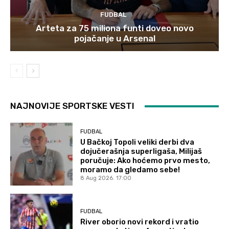
FUDBAL
Arteta za 75 miliona funti doveo novo
pojačanje u Arsenal
NAJNOVIJE SPORTSKE VESTI
FUDBAL
U Bačkoj Topoli veliki derbi dva
dojučerašnja superligaša, Milijaš
poručuje: Ako hoćemo prvo mesto,
moramo da gledamo sebe!
8 Aug 2026. 17:00
FUDBAL
River oborio novi rekord i vratio