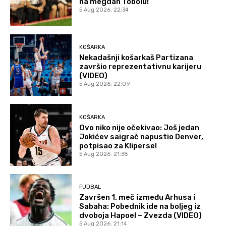
na megdan Tobolu!
5 Aug 2026. 22:34
KOŠARKA
Nekadašnji košarkaš Partizana
završio reprezentativnu karijeru
(VIDEO)
5 Aug 2026. 22:09
KOŠARKA
Ovo niko nije očekivao: Još jedan
Jokićev saigrač napustio Denver,
potpisao za Kliperse!
5 Aug 2026. 21:38
FUDBAL
Završen 1. meč između Arhusa i
Sabaha: Pobednik ide na boljeg iz
dvoboja Hapoel – Zvezda (VIDEO)
5 Aug 2026. 21:14