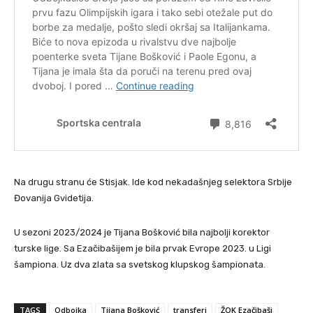
Na drugu stranu će Stisjak. Ide kod nekadašnjeg selektora Srbije
Đovanija Gvidetija.
U sezoni 2023/2024 je Tijana Bošković bila najbolji korektor
turske lige. Sa Ezačibašijem je bila prvak Evrope 2023. u Ligi
šampiona. Uz dva zlata sa svetskog klupskog šampionata.
TAGS
Odbojka
Tijana Bošković
transferi
ŽOK Ezačibaši