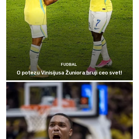
FUDBAL
O potezu Vinisijusa Žuniora bruji ceo svet!