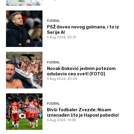
FUDBAL
PSŽ doveo novog golmana, i to iz
Serije A!
5 Aug 2026. 20:37
FUDBAL
Novak Đoković jednim potezom
oduševio ceo svet! (FOTO)
5 Aug 2026. 20:06
FUDBAL
Bivši fudbaler Zvezde: Nisam
iznenađen što je Hapoel pobedio!
5 Aug 2026. 19:38