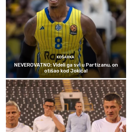
KOŠARKA
NEVEROVATNO: Videli ga svi u Partizanu, on
otišao kod Jokića!