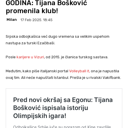
GODINA: Tijana Bošković
promenila klub!
Milan
17 Feb 2025. 18:45
Srpska odbojkašica već dugo vremena sa velikim uspehom
nastupa za turski Ezačibaši.
Posle
karijere u Vizuri
, od 2015. je članica turskog sastava.
Međutim, kako piše italijanski portal
Volleyb
a
ll it,
ona je napustila
ovaj tim. Ali neće napuštati Istanbul. Prešla je u rivalski Vakifbank.