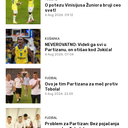
O potezu Vinisijusa Žuniora bruji ceo
svet!
6 Aug 2026. 09:12
KOŠARKA
NEVEROVATNO: Videli ga svi u
Partizanu, on otišao kod Jokića!
6 Aug 2026. 07:04
FUDBAL
Ovo je tim Partizana za meč protiv
Tobola!
5 Aug 2026. 22:59
FUDBAL
Problem za Partizan: Bez pojačanja