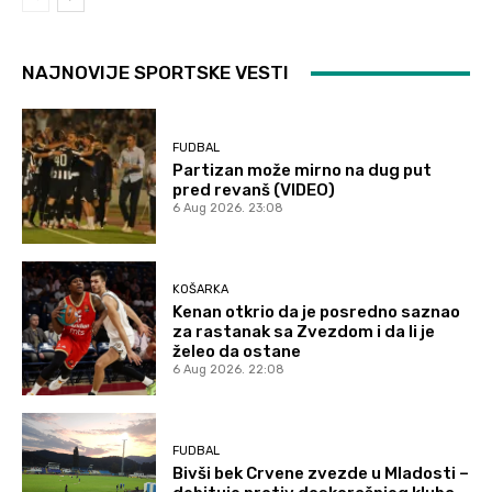
NAJNOVIJE SPORTSKE VESTI
FUDBAL
Partizan može mirno na dug put
pred revanš (VIDEO)
6 Aug 2026. 23:08
KOŠARKA
Kenan otkrio da je posredno saznao
za rastanak sa Zvezdom i da li je
želeo da ostane
6 Aug 2026. 22:08
FUDBAL
Bivši bek Crvene zvezde u Mladosti –