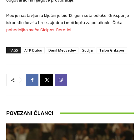
odgovarao na njegove provokacije.
Meč je nastavljen a ključni je bio 12. gem seta odluke. Grikspor je
iskoristio čevrtu brejk, ujedno i meč loptu za polufinale. Čeka
pobednijka meča Cicipas-Beretini.
TAGS
ATP Dubai
Danil Medvedev
Sudija
Talon Grikspor
POVEZANI ČLANCI