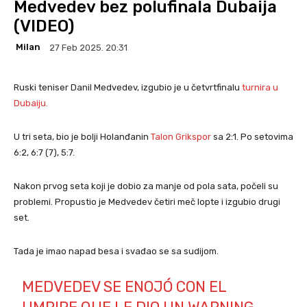
Medvedev bez polufinala Dubaija
(VIDEO)
Milan
27 Feb 2025. 20:31
Ruski teniser Danil Medvedev, izgubio je u četvrtfinalu
turnira u
Dubaiju.
U tri seta, bio je bolji Holanđanin
Talon Grikspor
sa 2:1. Po setovima
6:2, 6:7 (7), 5:7.
Nakon prvog seta koji je dobio za manje od pola sata, počeli su
problemi. Propustio je Medvedev četiri meč lopte i izgubio drugi
set.
Tada je imao napad besa i svađao se sa sudijom.
MEDVEDEV SE ENOJÓ CON EL