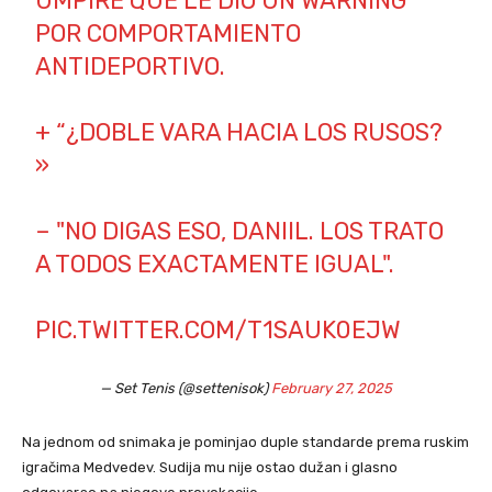
UMPIRE QUE LE DIO UN WARNING
POR COMPORTAMIENTO
ANTIDEPORTIVO.
+ “¿DOBLE VARA HACIA LOS RUSOS?
»
– "NO DIGAS ESO, DANIIL. LOS TRATO
A TODOS EXACTAMENTE IGUAL".
PIC.TWITTER.COM/T1SAUK0EJW
— Set Tenis (@settenisok)
February 27, 2025
Na jednom od snimaka je pominjao duple standarde prema ruskim
igračima Medvedev. Sudija mu nije ostao dužan i glasno