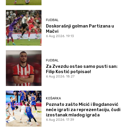
FUDBAL
Doskorašnji golman Partizana u
Mačvi
6 Aug 2026. 19:13
FUDBAL
Za Zvezdu ostao samo pusti san:
Filip Kostić potpisao!
6 Aug 2026. 18:27
KOŠARKA
Poznato zašto Micić i Bogdanović
neće igrati za reprezentaciju, čudi
izostanak mladog igrača
6 Aug 2026. 17:39