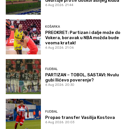
debituje protiv doskorašnjeg kluba
6 Aug 2026. 21:44
KOŠARKA
PREOKRET: Partizan i dalje može do
Vokera, boravak u NBA možda bude
veoma kratak!
6 Aug 2026. 21:06
FUDBAL
PARTIZAN – TOBOL, SASTAVI: Nvulu
gubi Ilićevo poverenje?
6 Aug 2026. 20:30
FUDBAL
Propao transfer Vasilija Kostova
6 Aug 2026. 20:03