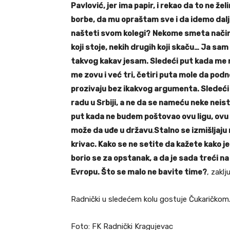
Pavlović, jer ima papir, i rekao da to ne že
borbe, da mu opraštam sve i da idemo dalje.
našteti svom kolegi?
Nekome smeta način 
koji stoje, nekih drugih koji skaču… Ja s
takvog kakav jesam. Sledeći put kada me
me zovu i već tri, četiri puta mole da podne
prozivaju bez ikakvog argumenta. Sledeći 
radu u Srbiji, a ne da se nameću neke neist
put kada ne budem poštovao ovu ligu, ovu 
može da uđe u državu
.
Stalno se izmišljaju
krivac. Kako se ne setite da kažete kako j
borio se za opstanak, a da je sada treći n
Evropu. Što se malo ne bavite time?
, zaklj
Radnički u sledećem kolu gostuje Čukaričkom
Foto: FK Radnički Kragujevac