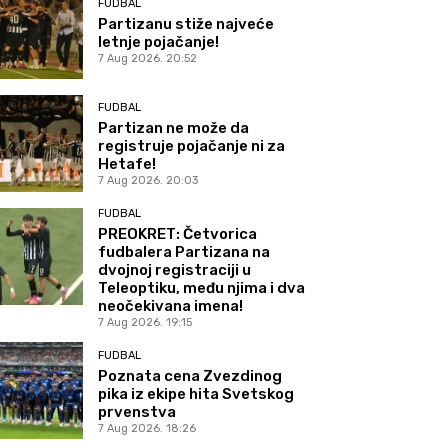
FUDBAL
Partizanu stiže najveće
letnje pojačanje!
7 Aug 2026. 20:52
FUDBAL
Partizan ne može da
registruje pojačanje ni za
Hetafe!
7 Aug 2026. 20:03
FUDBAL
PREOKRET: Četvorica
fudbalera Partizana na
dvojnoj registraciji u
Teleoptiku, među njima i dva
neočekivana imena!
7 Aug 2026. 19:15
FUDBAL
Poznata cena Zvezdinog
pika iz ekipe hita Svetskog
prvenstva
7 Aug 2026. 18:26