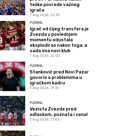
teške povrede važnog
igrača
7 Aug 2026. 22:30
FUDBAL
Igrač od čijeg transfera je
Zvezda u poslednjem
momentu odustala
eksplodirao nakon toga, a
sada ima novi klub
7 Aug 2026. 22:00
FUDBAL
Stanković pred Novi Pazar
govorio o problemima u
igračkom kadru
7 Aug 2026. 21:30
FUDBAL
Vezista Zvezde pred
odlaskom, poznata i cena!
7 Aug 2026. 21:02