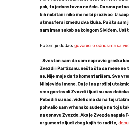
pak, to jednostavno ne žele. Da smo petnae
bih nebitan i niko me ne bi prozivao
.
U saop
atmosfera između dva kluba. Pa šta sam j
sam imao sukob sa kolegom Sivićem. Uošte
Potom je dodao,
govoreći o odnosima sa več
–
Svestan sam da sam napravio grešku kad
Zvezdi i Partizanu, nešto što se mene ne 
se. Nije moje da to komentarišem. Sve vr
Milojevića i mene. On je i na prošloj utak
smo gostovali Zvezdi i ljudi su nas dočeka
Pobedili su nas, videli smo da na toj utakmi
pohvalio sam vrhunsko suđenje na toj utakmic
na osnovu Zvezde. Ako je Zvezda napala Fe
argumente ljudi zbog kojih to radite
,
dopun