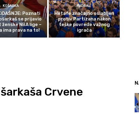
KOŠARKA
FUDBAL
IDAŠNJE: Poznati
Hetafe značajno oslabljen
ošarkaš se prijavio
protiv Partizana nakon
t ženske NBA lige –
teške povrede važnog
a ima prava na to!
igrača