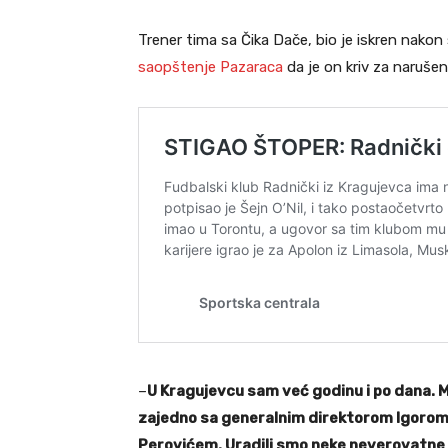
Trener tima sa Čika Dače, bio je iskren nako
saopštenje Pazaraca
da je on kriv za naruš
–
U Kragujevcu sam već godinu i po dana. M
zajedno sa generalnim direktorom Igoro
Perovićem. Uradili smo neke neverovatne stv