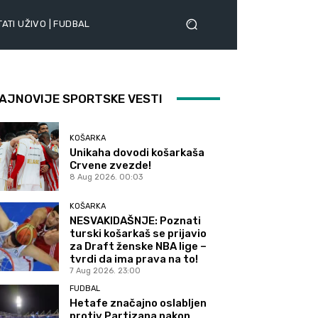
ATI UŽIVO | FUDBAL
AJNOVIJE SPORTSKE VESTI
KOŠARKA
Unikaha dovodi košarkaša
Crvene zvezde!
8 Aug 2026. 00:03
KOŠARKA
NESVAKIDAŠNJE: Poznati
turski košarkaš se prijavio
za Draft ženske NBA lige –
tvrdi da ima prava na to!
7 Aug 2026. 23:00
FUDBAL
Hetafe značajno oslabljen
protiv Partizana nakon