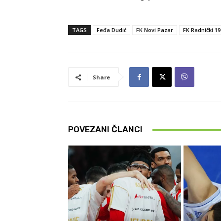
TAGS
Feđa Dudić
FK Novi Pazar
FK Radnički 19
Share
POVEZANI ČLANCI