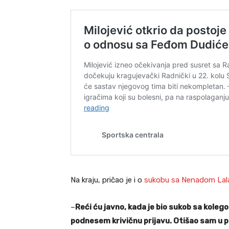
Na kraju, pričao je i o
sukobu sa Nenadom Lal
–
Reći ću javno, kada je bio sukob sa koleg
podnesem krivičnu prijavu. Otišao sam u po