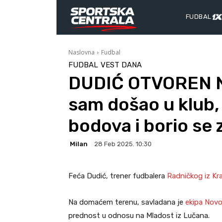
FUDBAL
Naslovna
Fudbal
FUDBAL
VEST DANA
DUDIĆ OTVOREN 
sam došao u klub,
bodova i borio se
Milan
28 Feb 2025. 10:30
Feća Dudić, trener fudbalera
Radničkog iz Kr
Na domaćem terenu, savladana je
ekipa Novo
prednost u odnosu na Mladost iz Lučana.