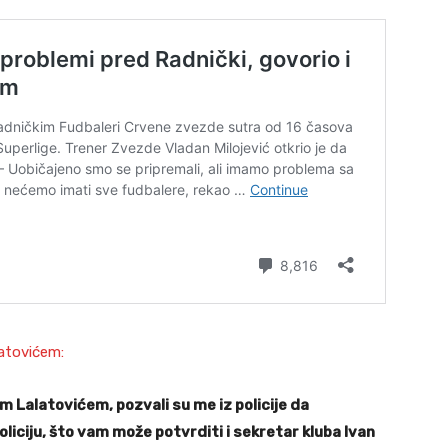
atovićem:
om Lalatovićem, pozvali su me iz policije da
liciju, što vam može potvrditi i sekretar kluba Ivan