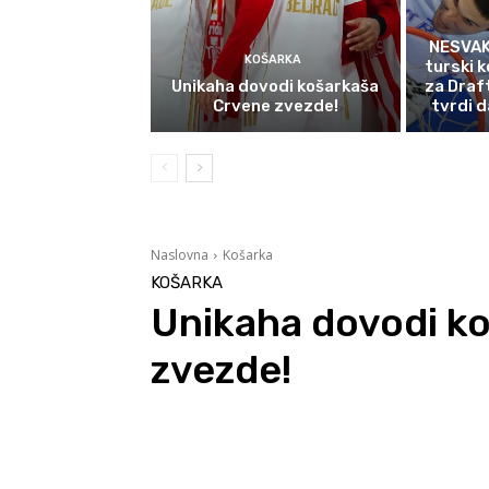
NESVAK
KOŠARKA
turski k
Unikaha dovodi košarkaša
za Draf
Crvene zvezde!
tvrdi d