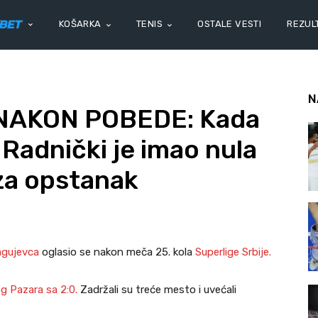
KOŠARKA
TENIS
OSTALE VESTI
REZULT
N
NAKON POBEDE: Kada
 Radnički je imao nula
 za opstanak
agujevca
oglasio se nakon meča 25. kola
Superlige Srbije.
g Pazara sa 2:0.
Zadržali su treće mesto i uvećali