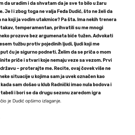
lim da uradim i da shvatam da je sve to bilo u žaru
 Je l i zbog toga ne valja Feđa Dudić, što ne želi da
na koji ja vodim utakmice? Pa šta. Ima nekih trenera
am takav, temperamentan, prihvatili su me mnogi
 neko prozove bez argumenata biće tužen. Advokati
sem tužbu protiv pojedinih ljudi, ljudi koji me
put ću je sigurno podneti. Želim da se priča o mom
inite priče i stvari koje nemaju veze sa vezom. Prvi
državu – proterajte me. Recite, ovaj čovek više ne
 neke situacije u kojima sam ja uvek označen kao
e kada sam došao u klub Radnički imao nula bodova i
a tabeli i bori se da drugu sezonu zaredom igra
učio je Dudić opširno izlaganje.
.