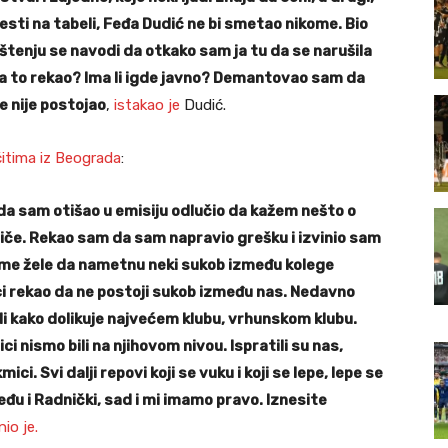
sti na tabeli, Feđa Dudić ne bi smetao nikome. Bio
štenju se navodi da otkako sam ja tu da se narušila
a to rekao? Ima li igde javno? Demantovao sam da
 nije postojao
,
istakao je
Dudić.
itima iz Beograda
:
a sam otišao u emisiju odlučio da kažem nešto o
tiče. Rekao sam da sam napravio grešku i izvinio sam
eme žele da nametnu neki sukob između kolege
mici rekao da ne postoji sukob između nas. Nedavno
li kako dolikuje najvećem klubu, vrhunskom klubu.
ci nismo bili na njihovom nivou. Ispratili su nas,
i. Svi dalji repovi koji se vuku i koji se lepe, lepe se
đu i Radnički, sad i mi imamo pravo. Iznesite
io je.