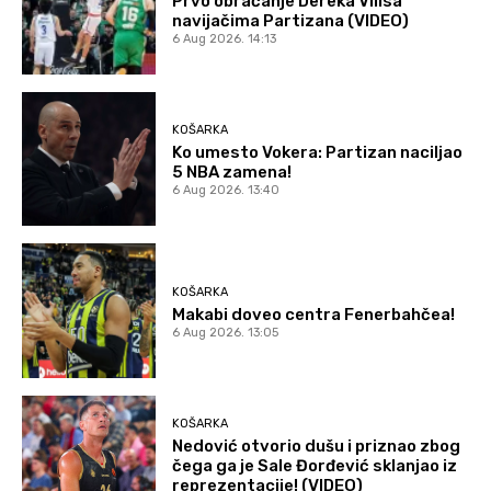
Prvo obraćanje Dereka Vilisa
navijačima Partizana (VIDEO)
6 Aug 2026. 14:13
KOŠARKA
Ko umesto Vokera: Partizan naciljao
5 NBA zamena!
6 Aug 2026. 13:40
KOŠARKA
Makabi doveo centra Fenerbahčea!
6 Aug 2026. 13:05
KOŠARKA
Nedović otvorio dušu i priznao zbog
čega ga je Sale Đorđević sklanjao iz
reprezentacije! (VIDEO)