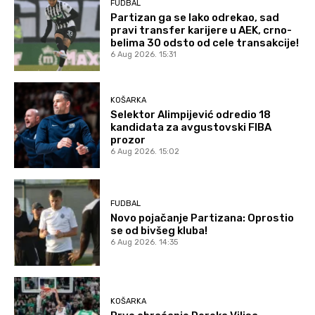
FUDBAL
Partizan ga se lako odrekao, sad
pravi transfer karijere u AEK, crno-
belima 30 odsto od cele transakcije!
6 Aug 2026. 15:31
KOŠARKA
Selektor Alimpijević odredio 18
kandidata za avgustovski FIBA
prozor
6 Aug 2026. 15:02
FUDBAL
Novo pojačanje Partizana: Oprostio
se od bivšeg kluba!
6 Aug 2026. 14:35
KOŠARKA