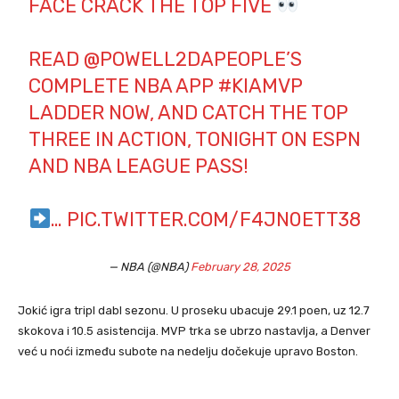
FACE CRACK THE TOP FIVE
READ
@POWELL2DAPEOPLE
’S
COMPLETE NBA APP
#KIAMVP
LADDER NOW, AND CATCH THE TOP
THREE IN ACTION, TONIGHT ON ESPN
AND NBA LEAGUE PASS!
…
PIC.TWITTER.COM/F4JN0ETT38
— NBA (@NBA)
February 28, 2025
Jokić igra tripl dabl sezonu. U proseku ubacuje 29.1 poen, uz 12.7
skokova i 10.5 asistencija. MVP trka se ubrzo nastavlja, a Denver
već u noći između subote na nedelju dočekuje upravo Boston.