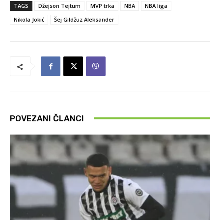
TAGS
Džejson Tejtum
MVP trka
NBA
NBA liga
Nikola Jokić
Šej Gildžuz Aleksander
POVEZANI ČLANCI