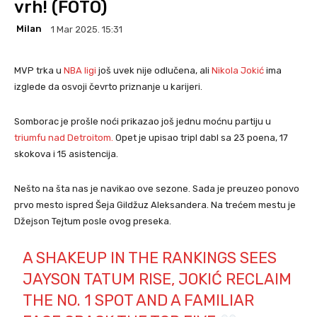
vrh! (FOTO)
Milan
1 Mar 2025. 15:31
MVP trka u
NBA ligi
još uvek nije odlučena, ali
Nikola Jokić
ima
izglede da osvoji čevrto priznanje u karijeri.
Somborac je prošle noći prikazao još jednu moćnu partiju u
triumfu nad Detroitom.
Opet je upisao tripl dabl sa 23 poena, 17
skokova i 15 asistencija.
Nešto na šta nas je navikao ove sezone. Sada je preuzeo ponovo
prvo mesto ispred Šeja Gildžuz Aleksandera. Na trećem mestu je
Džejson Tejtum posle ovog preseka.
A SHAKEUP IN THE RANKINGS SEES
JAYSON TATUM RISE, JOKIĆ RECLAIM
THE NO. 1 SPOT AND A FAMILIAR