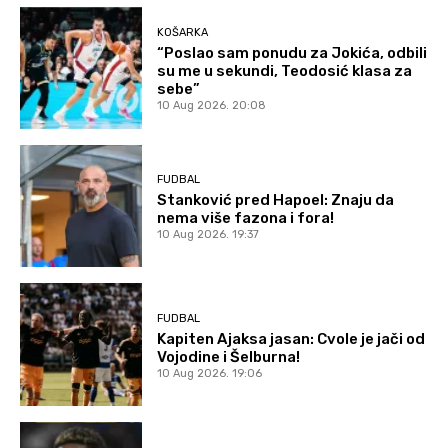
KOŠARKA
“Poslao sam ponudu za Jokića, odbili
su me u sekundi, Teodosić klasa za
sebe”
10 Aug 2026. 20:08
FUDBAL
Stanković pred Hapoel: Znaju da
nema više fazona i fora!
10 Aug 2026. 19:37
FUDBAL
Kapiten Ajaksa jasan: Cvole je jači od
Vojodine i Šelburna!
10 Aug 2026. 19:06