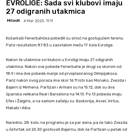
EVROLIGE: Sada svi klubovi imaju
27 odigranih utakmica
MilosN
4 Mar 2025. 11:11
Košarkaši Fenerbahčea pobedili su sinoć na gostujućem terenu
Pariz rezultatom 87:83 u zaostalom meču 17. kola Evrolige.
Nakon te utakmice svi klubovi u Evroligi imaju 27 odigranih
utakmica. Nakon ove pobede Fenerbahe je drugi sa skorom od
18:9 i ima dve pobede manje od prvoplasiranog Olimpijakosa.
Pariz nakon ovog poraza ima skor 16:11 isto kao Monako, Zvezda i
Bajern iz Minhena. Partizan i Armani su na 15:12, dok su dva
španska velikana Real i Barselona na 14:13. Po 13 pobeda imaju
Efes i Žalgiris, a na samom začelju su: Baskonija, Asvel, Virtus,
Makabi i Alba.
Naredno, 28. kolo, na programu je za par dana, pa će tako Zvezda
u četvrtak od 20.30 gostovati Bajernu, dok će Partizan u petak od