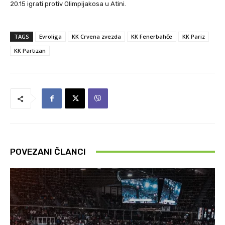
20.15 igrati protiv Olimpijakosa u Atini.
TAGS
Evroliga
KK Crvena zvezda
KK Fenerbahče
KK Pariz
KK Partizan
POVEZANI ČLANCI