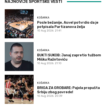
NAJNOVIJE SPORTSKE VESTI
KOŠARKA
Posle bežanije, Asvel potvrdio da je
potpisala Partizanova želja
10 Aug 2026. 21:41
KOŠARKA
BUKTI SUKOB: Janaj zapretio tužbom
Mišku Ražntoviću
10 Aug 2026. 21:10
KOŠARKA
BRIGA ZA GROBARE: Pajola propušta
Srbiju zbog povrede!
10 Aug 2026. 20:39