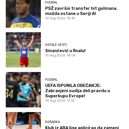
FUDBAL
PSŽ završio transfer hit golmana,
možda ostane u Seriji A!
10 Aug 2026. 18:35
OSTALE VESTI
Sinančević u finalu!
10 Aug 2026. 18:04
FUDBAL
UEFA ISPUNILA OBEĆANJE:
Zabranjeni sudija deli pravdu u
Superkupu Evrope!
10 Aug 2026. 17:33
KOŠARKA
Klub iz ABA lige aplicirao da zameni