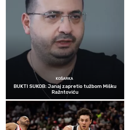
KOŠARKA
BUKTI SUKOB: Janaj zapretio tužbom Mišku
Ražntoviću