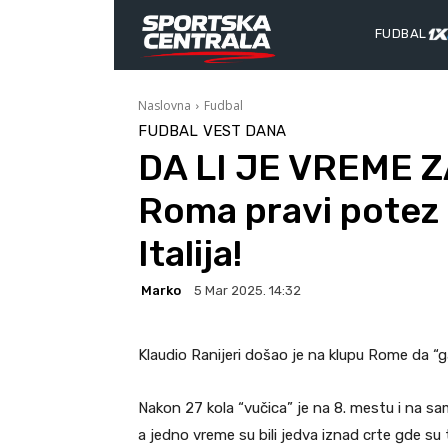
FUDBAL
Naslovna
Fudbal
FUDBAL
VEST DANA
DA LI JE VREME 
Roma pravi potez 
Italija!
Marko
5 Mar 2025. 14:32
Klaudio Ranijeri došao je na klupu Rome da “ga
Nakon 27 kola “vučica” je na 8. mestu i na s
a jedno vreme su bili jedva iznad crte gde su t