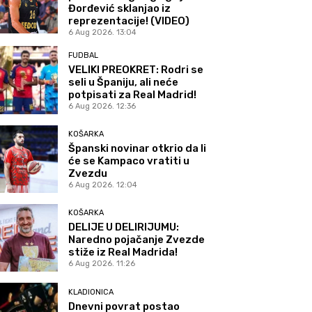
Đorđević sklanjao iz
reprezentacije! (VIDEO)
6 Aug 2026. 13:04
FUDBAL
VELIKI PREOKRET: Rodri se
seli u Španiju, ali neće
potpisati za Real Madrid!
6 Aug 2026. 12:36
KOŠARKA
Španski novinar otkrio da li
će se Kampaco vratiti u
Zvezdu
6 Aug 2026. 12:04
KOŠARKA
DELIJE U DELIRIJUMU:
Naredno pojačanje Zvezde
stiže iz Real Madrida!
6 Aug 2026. 11:26
KLADIONICA
Dnevni povrat postao