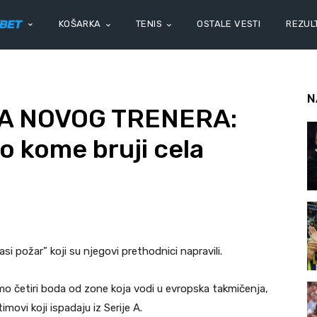
KOŠARKA
TENIS
OSTALE VESTI
REZULT
N
ZA NOVOG TRENERA:
o kome bruji cela
si požar” koji su njegovi prethodnici napravili.
amo četiri boda od zone koja vodi u evropska takmičenja,
imovi koji ispadaju iz Serije A.