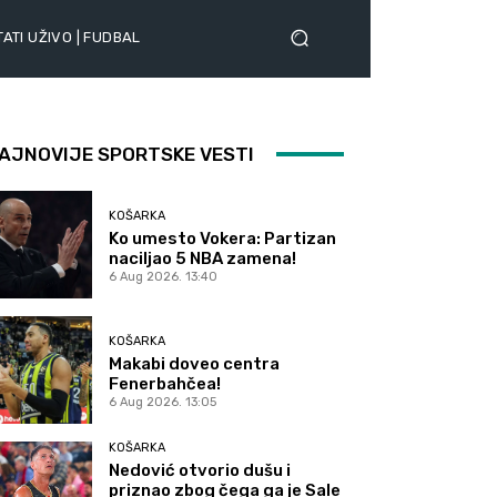
ATI UŽIVO | FUDBAL
AJNOVIJE SPORTSKE VESTI
KOŠARKA
Ko umesto Vokera: Partizan
naciljao 5 NBA zamena!
6 Aug 2026. 13:40
KOŠARKA
Makabi doveo centra
Fenerbahčea!
6 Aug 2026. 13:05
KOŠARKA
Nedović otvorio dušu i
priznao zbog čega ga je Sale