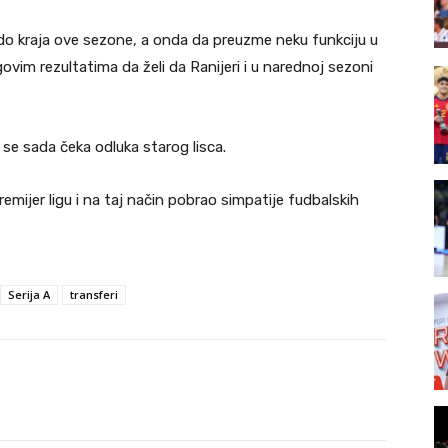
do kraja ove sezone, a onda da preuzme neku funkciju u
ovim rezultatima da želi da Ranijeri i u narednoj sezoni
se sada čeka odluka starog lisca.
emijer ligu i na taj način pobrao simpatije fudbalskih
Serija A
transferi