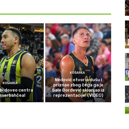
KOŠARKA
Nedović otvorio dušu i
KOŠARKA
priznao zbog čega ga je
bi doveo centra
Sale Đorđević sklanjao iz
enerbahčea!
reprezentacije! (VIDEO)