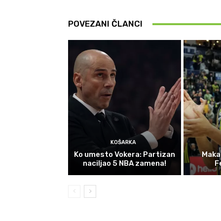
POVEZANI ČLANCI
KOŠARKA
Ko umesto Vokera: Partizan
Maka
naciljao 5 NBA zamena!
F