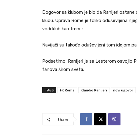
Dogovor sa klubom je bio da Ranijeri ostane 
klubu. Uprava Rome je toliko oduševljena njeg
vodi klub kao trener.
Navijači su takođe oduševljeni tom idejom pa 
Podsetimo, Ranijeri je sa Lesterom osvojio Pr
fanova širom sveta.
TAGS
FK Roma
Klaudio Ranijeri
novi ugovor
Share